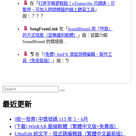
在「
打逐字稿更輕鬆！oTranscribe 可調速、可
暫停、可加入時間標籤的線上聽寫工具
」
說：？？？
SongFromLink
在「
SoundHound 用「哼歌」
的方式找歌（音樂識別軟體）
」說：這篇介紹
SoundHound 的情境很...
ㄎ
在「
[免費] AniFX 滑鼠游標編輯、製作工
具（免安裝版）
」說：ㄎ
Search
Search
for:
最近更新
[統一發票] 中獎號碼 115 年 5、6月
[下載] WinRAR 壓縮軟體（繁體中文版+免費版）
UltraEdit 純文字、程式碼編輯器（繁體中文最新版）