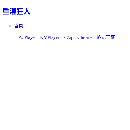
重灌狂人
Menu
Skip
首頁
to
content
PotPlayer
KMPlayer
7-Zip
Chrome
格式工廠