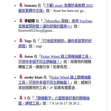
Sumana
在「
[下載] avast! 免費防毒軟體 2025
最新繁體中文版
」說：Avast has been my go...
李紹煒
在「
「MixerBox 鬧鐘」使用 YouTube
音樂當鬧鈴聲！讓你舒服的醒來～
」說：
liweiwei0123roy@gmai...
Tugy
在「
「打地鼠學唐詩」讓你長智慧的好
遊戲
」說：uugi
Aston
在「
Picker Wheel 線上隨機抽籤工具，
可保存多個不同主題輪盤！
」說：很實用的隨機
轉盤工具，謝謝分享！如果有西...
zeeshy khan
在「
Picker Wheel 線上隨機抽籤
工具，可保存多個不同主題輪盤！
」說：感謝分
享這個實用的工具！🎉 如果有需要波...
5
在「
「隨機數字」介面簡單好看的隨機抽
籤、選號工具
」說：7 8 14 16 17 18 20 2...