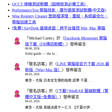
OCCT 燒機測試軟體（超頻檢測必備工具）
PerformanceTest 電腦效能、運作速度測試軟體(中文版)
Wise Registry Cleaner 登錄檔清理、重組、系統最佳化、
電腦加速工具
[免費] AnyDesk 遠端桌面：跨平台遙控 Win, Mac 電腦
「
Michael Carter
」於〈
Facebook Messenger 電腦
版下載（FB傳訊軟體）
〉發佈留言
08-06, 2026
Solid guide — the lo…
「
匿名訪客
」於〈
LINE 電腦版官方下載 2026 最
新版（Win+Mac 版）
〉發佈留言
08-03, 2026
東京・大阪 日本女生預約指南 認準 千夏…
「
匿名訪客
」於〈
[下載] WinRAR 壓縮軟體（繁
體中文版+免費版）
〉發佈留言
08-03, 2026
東京・大阪 高級派遣サービス 【千夏の伊…