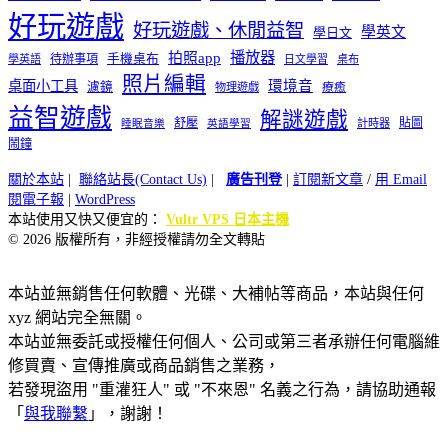
好玩遊戲
好玩遊戲、休閒益智
學英文
學日文
播放器
拍照app
待辦事項
手機桌布
學英語
日文學習
桌布
照片編輯
桌面小工具
環境音
濾鏡
療癒
物理遊戲
益智遊戲
解謎遊戲
舒壓
貼圖
計時器
睡眠音樂
英語學習
鬧鐘
關於本站
|
聯絡站長(Contact Us)
|
廣告刊登
|
訂閱新文章
/
用 Email
閱電子報
|
WordPress
本站使用又快又便宜的：
Vultr VPS 日本主機
© 2026 版權所有，非經授權請勿全文轉貼
本站並無銷售任何軟體、光碟、大補帖等商品，本站與任何
xyz 網站完全無關。
本站並無委託或授權任何個人、公司或第三者承辦任何電腦維
修買賣、宣傳推廣或商品銷售之業務，
若發現盜用 "重灌狂人" 或 "不來恩" 名義之行為，請協助通報
「
與我聯繫
」，謝謝！