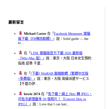
最新留言
Michael Carter
在「
Facebook Messenger 電腦
版下載（FB傳訊軟體）
」說：Solid guide — the
lo...
在「
LINE 電腦版官方下載 2026 最新版
（Win+Mac 版）
」說：東京・大阪 日本女生預約
指南 認準 千夏...
在「
[下載] WinRAR 壓縮軟體（繁體中文版
+免費版）
」說：東京・大阪 高級派遣サービス
【千夏の伊...
bowie 2674
在「
免下載！線上 Heic 轉 JPEG，
可批次處理最多 50 張照片！（Convert Heic to
JPEG）
」說：Love that I can batc...