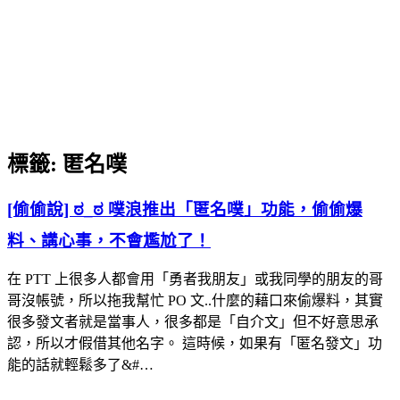
標籤:
匿名噗
[偷偷說] ಠ_ಠ 噗浪推出「匿名噗」功能，偷偷爆
料、講心事，不會尷尬了！
在 PTT 上很多人都會用「勇者我朋友」或我同學的朋友的哥
哥沒帳號，所以拖我幫忙 PO 文..什麼的藉口來偷爆料，其實
很多發文者就是當事人，很多都是「自介文」但不好意思承
認，所以才假借其他名字。 這時候，如果有「匿名發文」功
能的話就輕鬆多了&#…