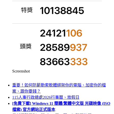
Screenshot
重要！如何防範勒索軟體綁架你的電腦、加密你的檔
案、跟你要錢？
115人事行政總處2026行事曆、放假日
[免費下載] Windows 11 簡體/繁體中文版 光碟映像 (ISO
檔案) 官方網站正式版本