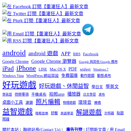
章
分
類
android
android 遊戲
APP
BBS
Facebook
Google Chrome 瀏覽器
Google Chrome
Google 與其他 Google 應用
iPhone
iPad
PDF
widget
LINE
Mac OS X
Windows 7
免費圖庫
Windows Vista
WordPress 網站架設
動作遊戲
動態桌布
好玩遊戲
好玩遊戲、休閒益智
學英文
學日文
播放器
拍照app
待辦事項
手機桌布
學英語
日文學習
桌布
照片編輯
桌面小工具
環境音
濾鏡
療癒
物理遊戲
益智遊戲
解謎遊戲
舒壓
貼圖
計時器
睡眠音樂
英語學習
鬧鐘
關於本站
|
聯絡站長(Contact Us)
|
廣告刊登
|
訂閱新文章
/
用 Email