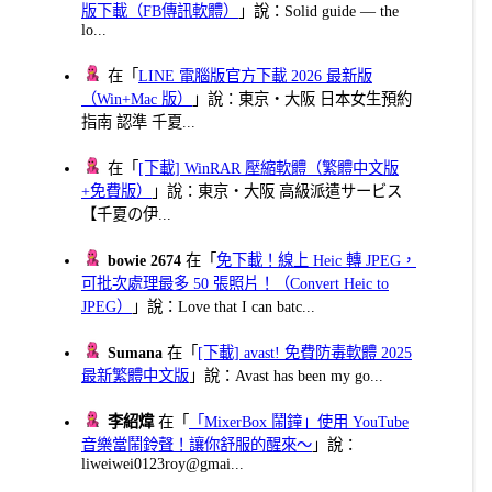
版下載（FB傳訊軟體）
」說：Solid guide — the
lo...
在「
LINE 電腦版官方下載 2026 最新版
（Win+Mac 版）
」說：東京・大阪 日本女生預約
指南 認準 千夏...
在「
[下載] WinRAR 壓縮軟體（繁體中文版
+免費版）
」說：東京・大阪 高級派遣サービス
【千夏の伊...
bowie 2674
在「
免下載！線上 Heic 轉 JPEG，
可批次處理最多 50 張照片！（Convert Heic to
JPEG）
」說：Love that I can batc...
Sumana
在「
[下載] avast! 免費防毒軟體 2025
最新繁體中文版
」說：Avast has been my go...
李紹煒
在「
「MixerBox 鬧鐘」使用 YouTube
音樂當鬧鈴聲！讓你舒服的醒來～
」說：
liweiwei0123roy@gmai...