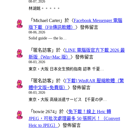
08-07, 2026
林湖銘。。。。。
「
Michael Carter
」於〈
Facebook Messenger 電腦
版下載（FB傳訊軟體）
〉發佈留言
08-06, 2026
Solid guide — the lo…
「
匿名訪客
」於〈
LINE 電腦版官方下載 2026 最
新版（Win+Mac 版）
〉發佈留言
08-03, 2026
東京・大阪 日本女生預約指南 認準 千夏…
「
匿名訪客
」於〈
[下載] WinRAR 壓縮軟體（繁
體中文版+免費版）
〉發佈留言
08-03, 2026
東京・大阪 高級派遣サービス 【千夏の伊…
「
bowie 2674
」於〈
免下載！線上 Heic 轉
JPEG，可批次處理最多 50 張照片！（Convert
Heic to JPEG）
〉發佈留言