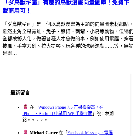
「ダ鳥獣ギ画」有趣的鳥獸漫畫向量圖庫！免費下
載商用可！
「ダ鳥獣ギ画」是一個以鳥獸漫畫為主題的向量圖素材網站，
雖然主角全是青蛙、兔子、熊貓、刺猬、小鳥等動物，但牠們
全都被擬人化，做著各種人才會做的事，例如使用電腦、穿著
披風、手拿刀劍、拉大提琴、玩各種的球類運動……等，無論
是畫…
最新留言
在「
Windows Phone 7.5 芒果模擬器，在
iPhone、Android 中試用 WP 手機介面
」說：林湖
銘。。。。。
Michael Carter
在「
Facebook Messenger 電腦