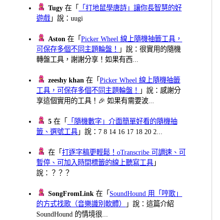
Tugy
在「
「打地鼠學唐詩」讓你長智慧的好
遊戲
」說：uugi
Aston
在「
Picker Wheel 線上隨機抽籤工具，
可保存多個不同主題輪盤！
」說：很實用的隨機
轉盤工具，謝謝分享！如果有西...
zeeshy khan
在「
Picker Wheel 線上隨機抽籤
工具，可保存多個不同主題輪盤！
」說：感謝分
享這個實用的工具！🎉 如果有需要波...
5
在「
「隨機數字」介面簡單好看的隨機抽
籤、選號工具
」說：7 8 14 16 17 18 20 2...
在「
打逐字稿更輕鬆！oTranscribe 可調速、可
暫停、可加入時間標籤的線上聽寫工具
」
說：？？？
SongFromLink
在「
SoundHound 用「哼歌」
的方式找歌（音樂識別軟體）
」說：這篇介紹
SoundHound 的情境很...