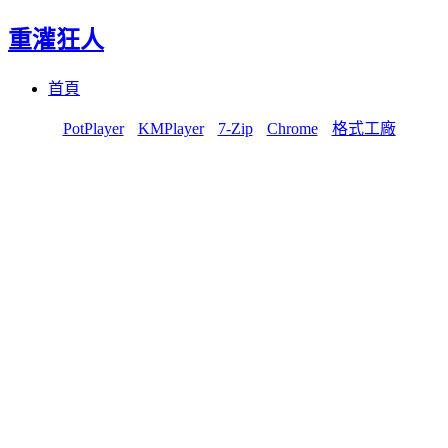
重灌狂人
Menu
Skip
首頁
to
content
PotPlayer
KMPlayer
7-Zip
Chrome
格式工廠