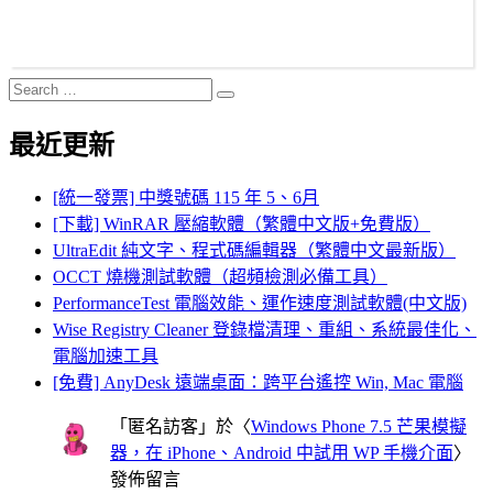
Search
Search
for:
最近更新
[統一發票] 中獎號碼 115 年 5、6月
[下載] WinRAR 壓縮軟體（繁體中文版+免費版）
UltraEdit 純文字、程式碼編輯器（繁體中文最新版）
OCCT 燒機測試軟體（超頻檢測必備工具）
PerformanceTest 電腦效能、運作速度測試軟體(中文版)
Wise Registry Cleaner 登錄檔清理、重組、系統最佳化、
電腦加速工具
[免費] AnyDesk 遠端桌面：跨平台遙控 Win, Mac 電腦
「
匿名訪客
」於〈
Windows Phone 7.5 芒果模擬
器，在 iPhone、Android 中試用 WP 手機介面
〉
發佈留言