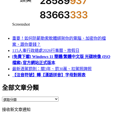
Screenshot
重要！如何防範勒索軟體綁架你的電腦、加密你的檔
案、跟你要錢？
115人事行政總處2026行事曆、放假日
[免費下載] Windows 11 簡體/繁體中文版 光碟映像 (ISO
檔案) 官方網站正式版本
最新酒駕罰則：關3年、罰30萬、扣駕照牌照
【注音符號】轉【漢語拼音】字母對照表
全部文章分類
全
部
接收新文章通知
文