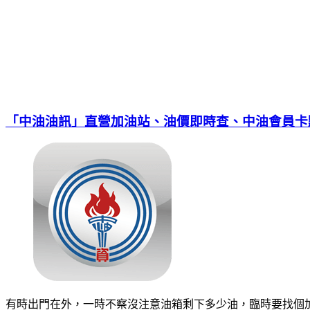
「中油油訊」直營加油站、油價即時查、中油會員卡
有時出門在外，一時不察沒注意油箱剩下多少油，臨時要找個加