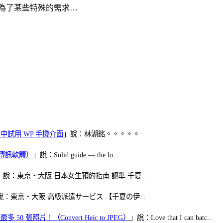
為了某些特殊的需求…
oid 中試用 WP 手機介面
」說：林湖銘。。。。。
（FB傳訊軟體）
」說：Solid guide — the lo...
」說：東京・大阪 日本女生預約指南 認準 千夏...
說：東京・大阪 高級派遣サービス 【千夏の伊...
50 張照片！（Convert Heic to JPEG）
」說：Love that I can batc...