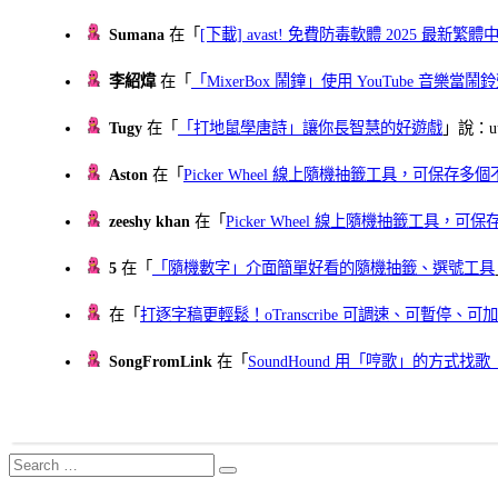
Sumana
在「
[下載] avast! 免費防毒軟體 2025 最新繁
李紹煒
在「
「MixerBox 鬧鐘」使用 YouTube 音樂
Tugy
在「
「打地鼠學唐詩」讓你長智慧的好遊戲
」說：uu
Aston
在「
Picker Wheel 線上隨機抽籤工具，可保存
zeeshy khan
在「
Picker Wheel 線上隨機抽籤工具，
5
在「
「隨機數字」介面簡單好看的隨機抽籤、選號工具
在「
打逐字稿更輕鬆！oTranscribe 可調速、可暫停
SongFromLink
在「
SoundHound 用「哼歌」的方式
Search
Search
for: