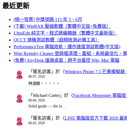
最近更新
[統一發票] 中獎號碼 115 年 5、6月
[下載] WinRAR 壓縮軟體（繁體中文版+免費版）
UltraEdit 純文字、程式碼編輯器（繁體中文最新版）
OCCT 燒機測試軟體（超頻檢測必備工具）
PerformanceTest 電腦效能、運作速度測試軟體(中文版)
Wise Registry Cleaner 登錄檔清理、重組、系統最佳
[免費] AnyDesk 遠端桌面：跨平台遙控 Win, Mac 電腦
「
匿名訪客
」於〈
Windows Phone 7.5 芒果模擬
08-07, 2026
林湖銘。。。。。
「
Michael Carter
」於〈
Facebook Messenger
08-06, 2026
Solid guide — the lo…
「
匿名訪客
」於〈
LINE 電腦版官方下載 2026 最
08-03, 2026