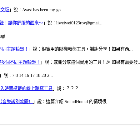
體中文版
」說：Avast has been my go...
當鬧鈴聲！讓你舒服的醒來～
」說：liweiwei0123roy@gmai...
gi
多個不同主題輪盤！
」說：很實用的隨機轉盤工具，謝謝分享！如果有西...
可保存多個不同主題輪盤！
」說：感謝分享這個實用的工具！🎉 如果有需要波..
」說：7 8 14 16 17 18 20 2...
、可加入時間標籤的線上聽寫工具
」說：？？？
找歌（音樂識別軟體）
」說：這篇介紹 SoundHound 的情境很...