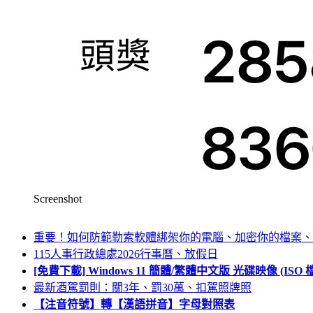
Screenshot
重要！如何防範勒索軟體綁架你的電腦、加密你的檔案、
115人事行政總處2026行事曆、放假日
[免費下載] Windows 11 簡體/繁體中文版 光碟映像 (IS
最新酒駕罰則：關3年、罰30萬、扣駕照牌照
【注音符號】轉【漢語拼音】字母對照表