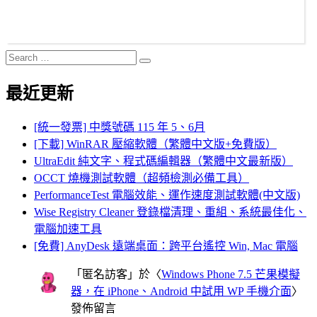
Search
Search
for:
最近更新
[統一發票] 中獎號碼 115 年 5、6月
[下載] WinRAR 壓縮軟體（繁體中文版+免費版）
UltraEdit 純文字、程式碼編輯器（繁體中文最新版）
OCCT 燒機測試軟體（超頻檢測必備工具）
PerformanceTest 電腦效能、運作速度測試軟體(中文版)
Wise Registry Cleaner 登錄檔清理、重組、系統最佳化、
電腦加速工具
[免費] AnyDesk 遠端桌面：跨平台遙控 Win, Mac 電腦
「
匿名訪客
」於〈
Windows Phone 7.5 芒果模擬
器，在 iPhone、Android 中試用 WP 手機介面
〉
發佈留言