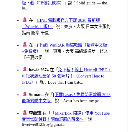
版下載（FB傳訊軟體）
」說：Solid guide — the
lo...
在「
LINE 電腦版官方下載 2026 最新版
（Win+Mac 版）
」說：東京・大阪 日本女生預約
指南 認準 千夏...
在「
[下載] WinRAR 壓縮軟體（繁體中文版
+免費版）
」說：東京・大阪 高級派遣サービス
【千夏の伊...
bowie 2674
在「
免下載！線上 Heic 轉 JPEG，
可批次處理最多 50 張照片！（Convert Heic to
JPEG）
」說：Love that I can batc...
Sumana
在「
[下載] avast! 免費防毒軟體 2025
最新繁體中文版
」說：Avast has been my go...
李紹煒
在「
「MixerBox 鬧鐘」使用 YouTube
音樂當鬧鈴聲！讓你舒服的醒來～
」說：
liweiwei0123roy@gmai...