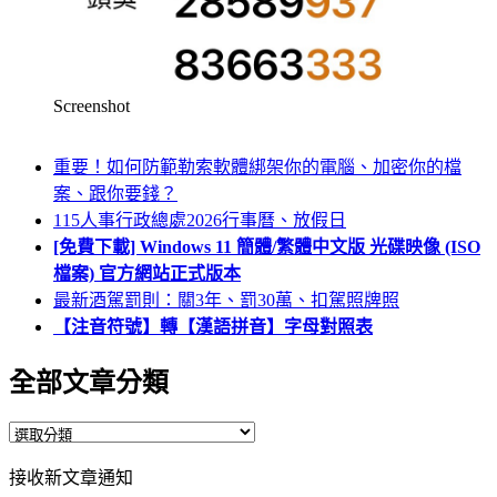
Screenshot
重要！如何防範勒索軟體綁架你的電腦、加密你的檔
案、跟你要錢？
115人事行政總處2026行事曆、放假日
[免費下載] Windows 11 簡體/繁體中文版 光碟映像 (ISO
檔案) 官方網站正式版本
最新酒駕罰則：關3年、罰30萬、扣駕照牌照
【注音符號】轉【漢語拼音】字母對照表
全部文章分類
全
部
接收新文章通知
文