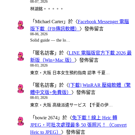
08-07, 2026
林湖銘。。。。。
「
Michael Carter
」於〈
Facebook Messenger 電腦
版下載（FB傳訊軟體）
〉發佈留言
08-06, 2026
Solid guide — the lo…
「
匿名訪客
」於〈
LINE 電腦版官方下載 2026 最
新版（Win+Mac 版）
〉發佈留言
08-03, 2026
東京・大阪 日本女生預約指南 認準 千夏…
「
匿名訪客
」於〈
[下載] WinRAR 壓縮軟體（繁
體中文版+免費版）
〉發佈留言
08-03, 2026
東京・大阪 高級派遣サービス 【千夏の伊…
「
bowie 2674
」於〈
免下載！線上 Heic 轉
JPEG，可批次處理最多 50 張照片！（Convert
Heic to JPEG）
〉發佈留言