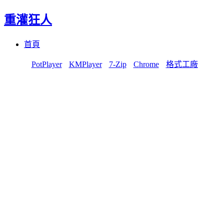
重灌狂人
Menu
Skip
首頁
to
content
PotPlayer
KMPlayer
7-Zip
Chrome
格式工廠