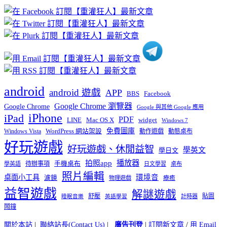
章
分
類
android
android 遊戲
APP
BBS
Facebook
Google Chrome 瀏覽器
Google Chrome
Google 與其他 Google 應用
iPhone
iPad
PDF
widget
LINE
Mac OS X
Windows 7
免費圖庫
Windows Vista
WordPress 網站架設
動作遊戲
動態桌布
好玩遊戲
好玩遊戲、休閒益智
學英文
學日文
播放器
拍照app
待辦事項
手機桌布
學英語
日文學習
桌布
照片編輯
桌面小工具
環境音
濾鏡
療癒
物理遊戲
益智遊戲
解謎遊戲
舒壓
貼圖
計時器
睡眠音樂
英語學習
鬧鐘
關於本站
|
聯絡站長(Contact Us)
|
廣告刊登
|
訂閱新文章
/
用 Email