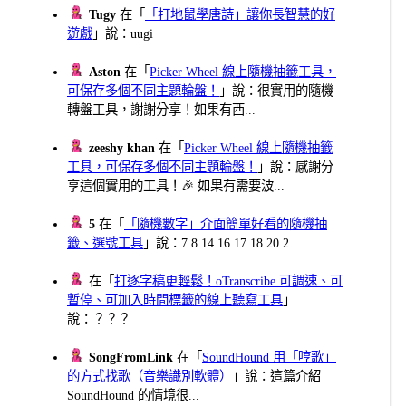
Tugy
在「
「打地鼠學唐詩」讓你長智慧的好
遊戲
」說：uugi
Aston
在「
Picker Wheel 線上隨機抽籤工具，
可保存多個不同主題輪盤！
」說：很實用的隨機
轉盤工具，謝謝分享！如果有西...
zeeshy khan
在「
Picker Wheel 線上隨機抽籤
工具，可保存多個不同主題輪盤！
」說：感謝分
享這個實用的工具！🎉 如果有需要波...
5
在「
「隨機數字」介面簡單好看的隨機抽
籤、選號工具
」說：7 8 14 16 17 18 20 2...
在「
打逐字稿更輕鬆！oTranscribe 可調速、可
暫停、可加入時間標籤的線上聽寫工具
」
說：？？？
SongFromLink
在「
SoundHound 用「哼歌」
的方式找歌（音樂識別軟體）
」說：這篇介紹
SoundHound 的情境很...