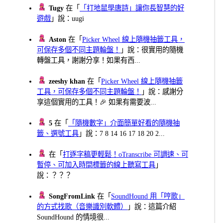
Tugy
在「
「打地鼠學唐詩」讓你長智慧的好
遊戲
」說：uugi
Aston
在「
Picker Wheel 線上隨機抽籤工具，
可保存多個不同主題輪盤！
」說：很實用的隨機
轉盤工具，謝謝分享！如果有西...
zeeshy khan
在「
Picker Wheel 線上隨機抽籤
工具，可保存多個不同主題輪盤！
」說：感謝分
享這個實用的工具！🎉 如果有需要波...
5
在「
「隨機數字」介面簡單好看的隨機抽
籤、選號工具
」說：7 8 14 16 17 18 20 2...
在「
打逐字稿更輕鬆！oTranscribe 可調速、可
暫停、可加入時間標籤的線上聽寫工具
」
說：？？？
SongFromLink
在「
SoundHound 用「哼歌」
的方式找歌（音樂識別軟體）
」說：這篇介紹
SoundHound 的情境很...