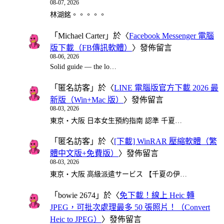
08-07, 2026
林湖銘。。。。。
「
Michael Carter
」於〈
Facebook Messenger 電腦
版下載（FB傳訊軟體）
〉發佈留言
08-06, 2026
Solid guide — the lo…
「
匿名訪客
」於〈
LINE 電腦版官方下載 2026 最
新版（Win+Mac 版）
〉發佈留言
08-03, 2026
東京・大阪 日本女生預約指南 認準 千夏…
「
匿名訪客
」於〈
[下載] WinRAR 壓縮軟體（繁
體中文版+免費版）
〉發佈留言
08-03, 2026
東京・大阪 高級派遣サービス 【千夏の伊…
「
bowie 2674
」於〈
免下載！線上 Heic 轉
JPEG，可批次處理最多 50 張照片！（Convert
Heic to JPEG）
〉發佈留言