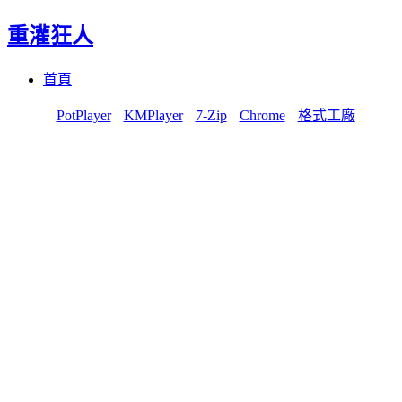
重灌狂人
Menu
Skip
首頁
to
content
PotPlayer
KMPlayer
7-Zip
Chrome
格式工廠