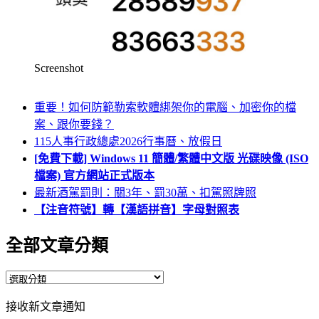
Screenshot
重要！如何防範勒索軟體綁架你的電腦、加密你的檔
案、跟你要錢？
115人事行政總處2026行事曆、放假日
[免費下載] Windows 11 簡體/繁體中文版 光碟映像 (ISO
檔案) 官方網站正式版本
最新酒駕罰則：關3年、罰30萬、扣駕照牌照
【注音符號】轉【漢語拼音】字母對照表
全部文章分類
全
部
接收新文章通知
文