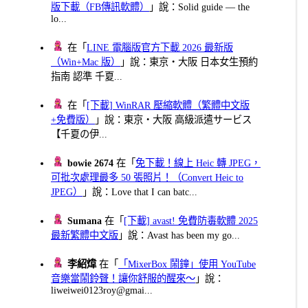
版下載（FB傳訊軟體）
」說：Solid guide — the
lo...
在「
LINE 電腦版官方下載 2026 最新版
（Win+Mac 版）
」說：東京・大阪 日本女生預約
指南 認準 千夏...
在「
[下載] WinRAR 壓縮軟體（繁體中文版
+免費版）
」說：東京・大阪 高級派遣サービス
【千夏の伊...
bowie 2674
在「
免下載！線上 Heic 轉 JPEG，
可批次處理最多 50 張照片！（Convert Heic to
JPEG）
」說：Love that I can batc...
Sumana
在「
[下載] avast! 免費防毒軟體 2025
最新繁體中文版
」說：Avast has been my go...
李紹煒
在「
「MixerBox 鬧鐘」使用 YouTube
音樂當鬧鈴聲！讓你舒服的醒來～
」說：
liweiwei0123roy@gmai...