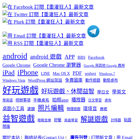
章
分
類
android
android 遊戲
APP
BBS
Facebook
Google Chrome 瀏覽器
Google Chrome
Google 與其他 Google 應用
iPhone
iPad
PDF
widget
LINE
Mac OS X
Windows 7
免費圖庫
Windows Vista
WordPress 網站架設
動作遊戲
動態桌布
好玩遊戲
好玩遊戲、休閒益智
學英文
學日文
播放器
拍照app
待辦事項
手機桌布
學英語
日文學習
桌布
照片編輯
桌面小工具
環境音
濾鏡
療癒
物理遊戲
益智遊戲
解謎遊戲
舒壓
貼圖
計時器
睡眠音樂
英語學習
鬧鐘
關於本站
|
聯絡站長(Contact Us)
|
廣告刊登
|
訂閱新文章
/
用 Email