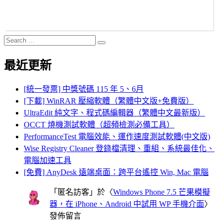
Search
Search
for:
最近更新
[統一發票] 中獎號碼 115 年 5、6月
[下載] WinRAR 壓縮軟體（繁體中文版+免費版）
UltraEdit 純文字、程式碼編輯器（繁體中文最新版）
OCCT 燒機測試軟體（超頻檢測必備工具）
PerformanceTest 電腦效能、運作速度測試軟體(中文版)
Wise Registry Cleaner 登錄檔清理、重組、系統最佳化、
電腦加速工具
[免費] AnyDesk 遠端桌面：跨平台遙控 Win, Mac 電腦
「
匿名訪客
」於〈
Windows Phone 7.5 芒果模擬
器，在 iPhone、Android 中試用 WP 手機介面
〉
發佈留言