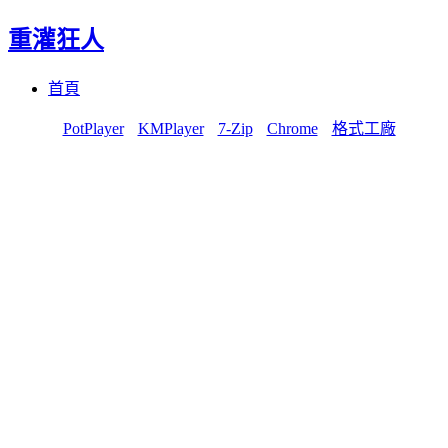
重灌狂人
Menu
Skip
首頁
to
content
PotPlayer
KMPlayer
7-Zip
Chrome
格式工廠