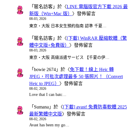
「
匿名訪客
」於〈
LINE 電腦版官方下載 2026 最
新版（Win+Mac 版）
〉發佈留言
08-03, 2026
東京・大阪 日本女生預約指南 認準 千夏…
「
匿名訪客
」於〈
[下載] WinRAR 壓縮軟體（繁
體中文版+免費版）
〉發佈留言
08-03, 2026
東京・大阪 高級派遣サービス 【千夏の伊…
「
bowie 2674
」於〈
免下載！線上 Heic 轉
JPEG，可批次處理最多 50 張照片！（Convert
Heic to JPEG）
〉發佈留言
08-02, 2026
Love that I can batc…
「
Sumana
」於〈
[下載] avast! 免費防毒軟體 2025
最新繁體中文版
〉發佈留言
08-02, 2026
Avast has been my go…