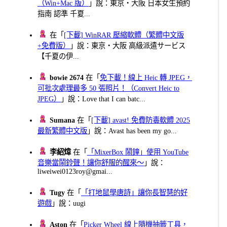
（Win+Mac 版）
」說：東京・大阪 日本女生預約
指南 認準 千夏...
在「
[下載] WinRAR 壓縮軟體（繁體中文版
+免費版）
」說：東京・大阪 高級派遣サービス
【千夏の伊...
bowie 2674
在「
免下載！線上 Heic 轉 JPEG，
可批次處理最多 50 張照片！（Convert Heic to
JPEG）
」說：Love that I can batc...
Sumana
在「
[下載] avast! 免費防毒軟體 2025
最新繁體中文版
」說：Avast has been my go...
李紹煒
在「
「MixerBox 鬧鐘」使用 YouTube
音樂當鬧鈴聲！讓你舒服的醒來～
」說：
liweiwei0123roy@gmai...
Tugy
在「
「打地鼠學唐詩」讓你長智慧的好
遊戲
」說：uugi
Aston
在「
Picker Wheel 線上隨機抽籤工具，