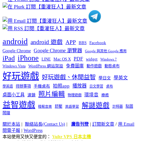
類
android
android 遊戲
APP
BBS
Facebook
Google Chrome 瀏覽器
Google Chrome
Google 與其他 Google 應用
iPhone
iPad
PDF
widget
LINE
Mac OS X
Windows 7
免費圖庫
Windows Vista
WordPress 網站架設
動作遊戲
動態桌布
好玩遊戲
好玩遊戲、休閒益智
學英文
學日文
播放器
拍照app
待辦事項
手機桌布
學英語
日文學習
桌布
照片編輯
桌面小工具
環境音
濾鏡
療癒
物理遊戲
益智遊戲
解謎遊戲
舒壓
貼圖
計時器
睡眠音樂
英語學習
鬧鐘
關於本站
|
聯絡站長(Contact Us)
|
廣告刊登
|
訂閱新文章
/
用 Email
閱電子報
|
WordPress
本站使用又快又便宜的：
Vultr VPS 日本主機