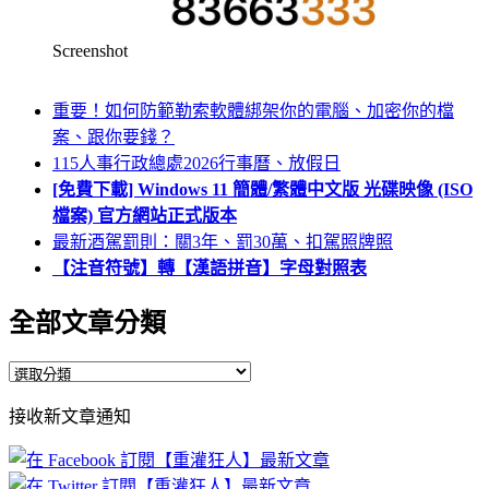
Screenshot
重要！如何防範勒索軟體綁架你的電腦、加密你的檔
案、跟你要錢？
115人事行政總處2026行事曆、放假日
[免費下載] Windows 11 簡體/繁體中文版 光碟映像 (ISO
檔案) 官方網站正式版本
最新酒駕罰則：關3年、罰30萬、扣駕照牌照
【注音符號】轉【漢語拼音】字母對照表
全部文章分類
全
部
接收新文章通知
文
章
分