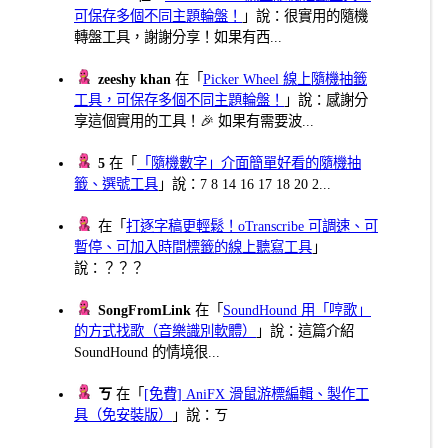
可保存多個不同主題輪盤！
」說：很實用的隨機
轉盤工具，謝謝分享！如果有西...
zeeshy khan
在「
Picker Wheel 線上隨機抽籤
工具，可保存多個不同主題輪盤！
」說：感謝分
享這個實用的工具！🎉 如果有需要波...
5
在「
「隨機數字」介面簡單好看的隨機抽
籤、選號工具
」說：7 8 14 16 17 18 20 2...
在「
打逐字稿更輕鬆！oTranscribe 可調速、可
暫停、可加入時間標籤的線上聽寫工具
」
說：？？？
SongFromLink
在「
SoundHound 用「哼歌」
的方式找歌（音樂識別軟體）
」說：這篇介紹
SoundHound 的情境很...
ㄎ
在「
[免費] AniFX 滑鼠游標編輯、製作工
具（免安裝版）
」說：ㄎ