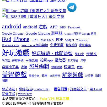
android
android 遊戲
APP
BBS
Facebook
Google Chrome 瀏覽器
Google Chrome
Google 與其他 Google 應用
iPhone
iPad
PDF
widget
LINE
Mac OS X
Windows 7
免費圖庫
Windows Vista
WordPress 網站架設
動作遊戲
動態桌布
好玩遊戲
好玩遊戲、休閒益智
學英文
學日文
播放器
拍照app
待辦事項
手機桌布
學英語
日文學習
桌布
照片編輯
桌面小工具
環境音
濾鏡
療癒
物理遊戲
益智遊戲
解謎遊戲
舒壓
貼圖
計時器
睡眠音樂
英語學習
鬧鐘
關於本站
|
聯絡站長(Contact Us)
|
廣告刊登
|
訂閱新文章
/
用 Email
閱電子報
|
WordPress
本站使用又快又便宜的：
Vultr VPS 日本主機
© 2026 版權所有，非經授權請勿全文轉貼