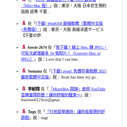
（Win+Mac 版）
」說：東京・大阪 日本女生預約
指南 認準 千夏...
在「
[下載] WinRAR 壓縮軟體（繁體中文版
+免費版）
」說：東京・大阪 高級派遣サービス
【千夏の伊...
bowie 2674
在「
免下載！線上 Heic 轉 JPEG，
可批次處理最多 50 張照片！（Convert Heic to
JPEG）
」說：Love that I can batc...
Sumana
在「
[下載] avast! 免費防毒軟體 2025
最新繁體中文版
」說：Avast has been my go...
李紹煒
在「
「MixerBox 鬧鐘」使用 YouTube
音樂當鬧鈴聲！讓你舒服的醒來～
」說：
liweiwei0123roy@gmai...
Tugy
在「
「打地鼠學唐詩」讓你長智慧的好
遊戲
」說：uugi