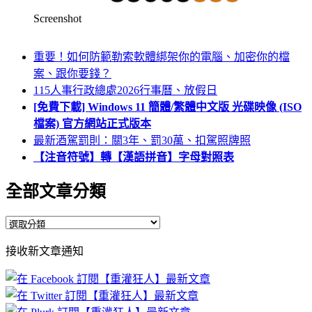
Screenshot
重要！如何防範勒索軟體綁架你的電腦、加密你的檔
案、跟你要錢？
115人事行政總處2026行事曆、放假日
[免費下載] Windows 11 簡體/繁體中文版 光碟映像 (ISO
檔案) 官方網站正式版本
最新酒駕罰則：關3年、罰30萬、扣駕照牌照
【注音符號】轉【漢語拼音】字母對照表
全部文章分類
全
部
接收新文章通知
文
章
分
類