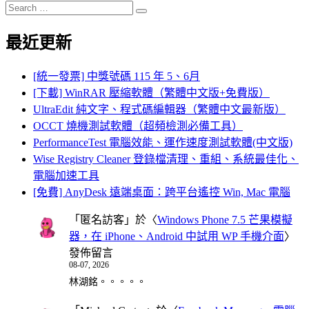
Search
Search
for:
最近更新
[統一發票] 中獎號碼 115 年 5、6月
[下載] WinRAR 壓縮軟體（繁體中文版+免費版）
UltraEdit 純文字、程式碼編輯器（繁體中文最新版）
OCCT 燒機測試軟體（超頻檢測必備工具）
PerformanceTest 電腦效能、運作速度測試軟體(中文版)
Wise Registry Cleaner 登錄檔清理、重組、系統最佳化、
電腦加速工具
[免費] AnyDesk 遠端桌面：跨平台遙控 Win, Mac 電腦
「
匿名訪客
」於〈
Windows Phone 7.5 芒果模擬
器，在 iPhone、Android 中試用 WP 手機介面
〉
發佈留言
08-07, 2026
林湖銘。。。。。