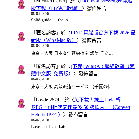
「
Michael Carter
」於〈
Facebook Messenger 電腦
版下載（FB傳訊軟體）
〉發佈留言
08-06, 2026
Solid guide — the lo…
「
匿名訪客
」於〈
LINE 電腦版官方下載 2026 最
新版（Win+Mac 版）
〉發佈留言
08-03, 2026
東京・大阪 日本女生預約指南 認準 千夏…
「
匿名訪客
」於〈
[下載] WinRAR 壓縮軟體（繁
體中文版+免費版）
〉發佈留言
08-03, 2026
東京・大阪 高級派遣サービス 【千夏の伊…
「
bowie 2674
」於〈
免下載！線上 Heic 轉
JPEG，可批次處理最多 50 張照片！（Convert
Heic to JPEG）
〉發佈留言
08-02, 2026
Love that I can batc…