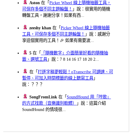
Aston
在「
Picker Wheel 線上隨機抽籤工具，
可保存多個不同主題輪盤！
」說：很實用的隨機
轉盤工具，謝謝分享！如果有西...
zeeshy khan
在「
Picker Wheel 線上隨機抽籤
工具，可保存多個不同主題輪盤！
」說：感謝分
享這個實用的工具！🎉 如果有需要波...
5
在「
「隨機數字」介面簡單好看的隨機抽
籤、選號工具
」說：7 8 14 16 17 18 20 2...
在「
打逐字稿更輕鬆！oTranscribe 可調速、可
暫停、可加入時間標籤的線上聽寫工具
」
說：？？？
SongFromLink
在「
SoundHound 用「哼歌」
的方式找歌（音樂識別軟體）
」說：這篇介紹
SoundHound 的情境很...