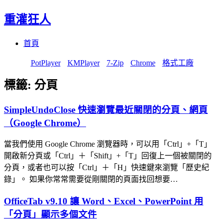
重灌狂人
Menu
Skip
首頁
to
content
PotPlayer
KMPlayer
7-Zip
Chrome
格式工廠
標籤:
分頁
SimpleUndoClose 快速瀏覽最近關閉的分頁、網頁
（Google Chrome）
當我們使用 Google Chrome 瀏覽器時，可以用「Ctrl」+「T」
開啟新分頁或「Ctrl」＋「Shift」+「T」回復上一個被關閉的
分頁，或者也可以按「Ctrl」＋「H」快速鍵來瀏覽「歷史紀
錄」。 如果你常常需要從剛關閉的頁面找回想要…
OfficeTab v9.10 讓 Word、Excel、PowerPoint 用
「分頁」顯示多個文件