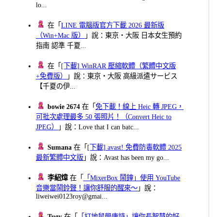
lo...
在「
LINE 電腦版官方下載 2026 最新版
（Win+Mac 版）
」說：東京・大阪 日本女生預約
指南 認準 千夏...
在「
[下載] WinRAR 壓縮軟體（繁體中文版
+免費版）
」說：東京・大阪 高級派遣サービス
【千夏の伊...
bowie 2674
在「
免下載！線上 Heic 轉 JPEG，
可批次處理最多 50 張照片！（Convert Heic to
JPEG）
」說：Love that I can batc...
Sumana
在「
[下載] avast! 免費防毒軟體 2025
最新繁體中文版
」說：Avast has been my go...
李紹煒
在「
「MixerBox 鬧鐘」使用 YouTube
音樂當鬧鈴聲！讓你舒服的醒來～
」說：
liweiwei0123roy@gmai...
Tugy
在「
「打地鼠學唐詩」讓你長智慧的好