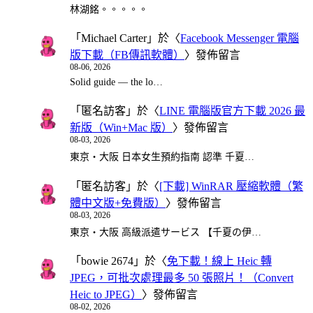
林湖銘。。。。。
「
Michael Carter
」於〈
Facebook Messenger 電腦
版下載（FB傳訊軟體）
〉發佈留言
08-06, 2026
Solid guide — the lo…
「
匿名訪客
」於〈
LINE 電腦版官方下載 2026 最
新版（Win+Mac 版）
〉發佈留言
08-03, 2026
東京・大阪 日本女生預約指南 認準 千夏…
「
匿名訪客
」於〈
[下載] WinRAR 壓縮軟體（繁
體中文版+免費版）
〉發佈留言
08-03, 2026
東京・大阪 高級派遣サービス 【千夏の伊…
「
bowie 2674
」於〈
免下載！線上 Heic 轉
JPEG，可批次處理最多 50 張照片！（Convert
Heic to JPEG）
〉發佈留言
08-02, 2026