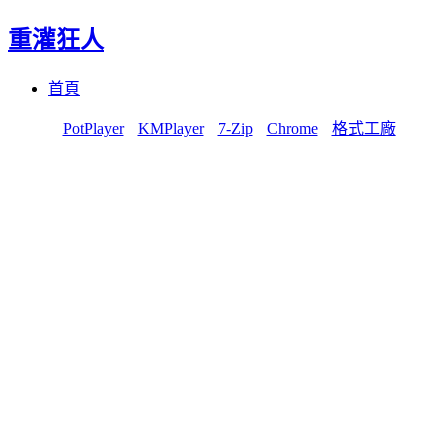
重灌狂人
Menu
Skip
首頁
to
content
PotPlayer
KMPlayer
7-Zip
Chrome
格式工廠