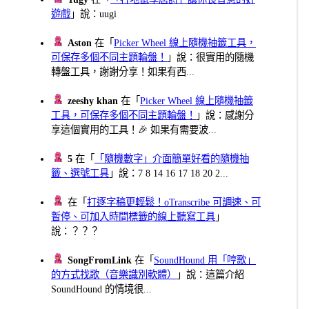
遊戲
」說：uugi
Aston
在「
Picker Wheel 線上隨機抽籤工具，
可保存多個不同主題輪盤！
」說：很實用的隨機
轉盤工具，謝謝分享！如果有西...
zeeshy khan
在「
Picker Wheel 線上隨機抽籤
工具，可保存多個不同主題輪盤！
」說：感謝分
享這個實用的工具！🎉 如果有需要波...
5
在「
「隨機數字」介面簡單好看的隨機抽
籤、選號工具
」說：7 8 14 16 17 18 20 2...
在「
打逐字稿更輕鬆！oTranscribe 可調速、可
暫停、可加入時間標籤的線上聽寫工具
」
說：？？？
SongFromLink
在「
SoundHound 用「哼歌」
的方式找歌（音樂識別軟體）
」說：這篇介紹
SoundHound 的情境很...