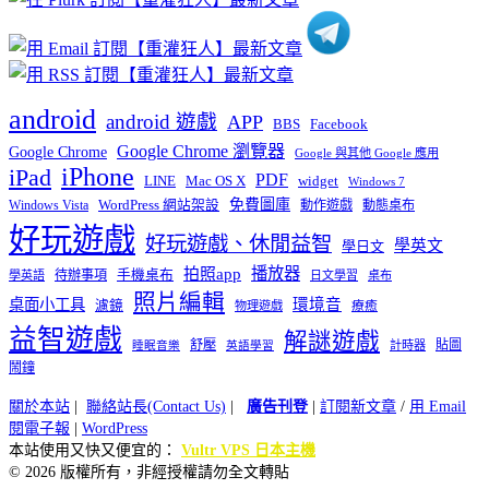
android
android 遊戲
APP
BBS
Facebook
Google Chrome 瀏覽器
Google Chrome
Google 與其他 Google 應用
iPhone
iPad
PDF
widget
LINE
Mac OS X
Windows 7
免費圖庫
Windows Vista
WordPress 網站架設
動作遊戲
動態桌布
好玩遊戲
好玩遊戲、休閒益智
學英文
學日文
播放器
拍照app
待辦事項
手機桌布
學英語
日文學習
桌布
照片編輯
桌面小工具
環境音
濾鏡
療癒
物理遊戲
益智遊戲
解謎遊戲
舒壓
貼圖
計時器
睡眠音樂
英語學習
鬧鐘
關於本站
|
聯絡站長(Contact Us)
|
廣告刊登
|
訂閱新文章
/
用 Email
閱電子報
|
WordPress
本站使用又快又便宜的：
Vultr VPS 日本主機
© 2026 版權所有，非經授權請勿全文轉貼