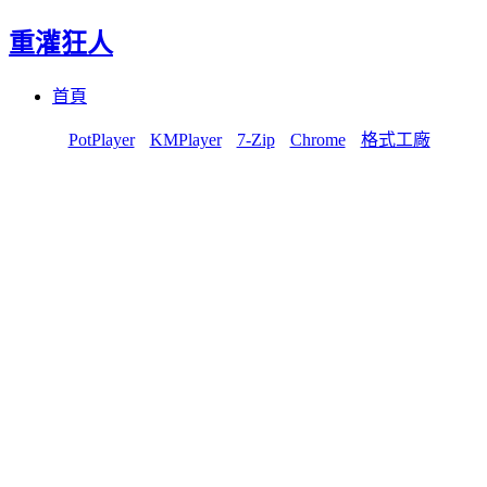
重灌狂人
Menu
Skip
首頁
to
content
PotPlayer
KMPlayer
7-Zip
Chrome
格式工廠