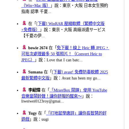
（Win+Mac 版）
」說：東京・大阪 日本女生預約
指南 認準 千夏...
在「
[下載] WinRAR 壓縮軟體（繁體中文版
+免費版）
」說：東京・大阪 高級派遣サービス
【千夏の伊...
bowie 2674
在「
免下載！線上 Heic 轉 JPEG，
可批次處理最多 50 張照片！（Convert Heic to
JPEG）
」說：Love that I can batc...
Sumana
在「
[下載] avast! 免費防毒軟體 2025
最新繁體中文版
」說：Avast has been my go...
李紹煒
在「
「MixerBox 鬧鐘」使用 YouTube
音樂當鬧鈴聲！讓你舒服的醒來～
」說：
liweiwei0123roy@gmai...
Tugy
在「
「打地鼠學唐詩」讓你長智慧的好
遊戲
」說：uugi