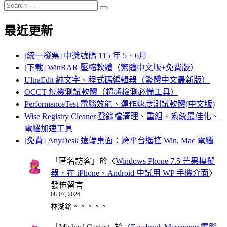
Search
Search
for:
最近更新
[統一發票] 中獎號碼 115 年 5、6月
[下載] WinRAR 壓縮軟體（繁體中文版+免費版）
UltraEdit 純文字、程式碼編輯器（繁體中文最新版）
OCCT 燒機測試軟體（超頻檢測必備工具）
PerformanceTest 電腦效能、運作速度測試軟體(中文版)
Wise Registry Cleaner 登錄檔清理、重組、系統最佳化、
電腦加速工具
[免費] AnyDesk 遠端桌面：跨平台遙控 Win, Mac 電腦
「
匿名訪客
」於〈
Windows Phone 7.5 芒果模擬
器，在 iPhone、Android 中試用 WP 手機介面
〉
發佈留言
08-07, 2026
林湖銘。。。。。