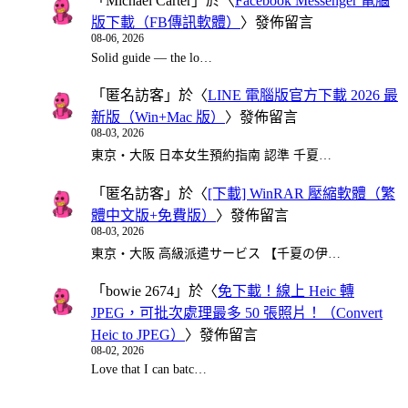
「
Michael Carter
」於〈
Facebook Messenger 電腦
版下載（FB傳訊軟體）
〉發佈留言
08-06, 2026
Solid guide — the lo…
「
匿名訪客
」於〈
LINE 電腦版官方下載 2026 最
新版（Win+Mac 版）
〉發佈留言
08-03, 2026
東京・大阪 日本女生預約指南 認準 千夏…
「
匿名訪客
」於〈
[下載] WinRAR 壓縮軟體（繁
體中文版+免費版）
〉發佈留言
08-03, 2026
東京・大阪 高級派遣サービス 【千夏の伊…
「
bowie 2674
」於〈
免下載！線上 Heic 轉
JPEG，可批次處理最多 50 張照片！（Convert
Heic to JPEG）
〉發佈留言
08-02, 2026
Love that I can batc…