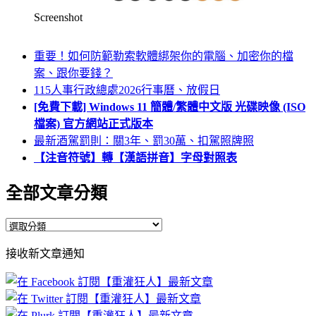
Screenshot
重要！如何防範勒索軟體綁架你的電腦、加密你的檔
案、跟你要錢？
115人事行政總處2026行事曆、放假日
[免費下載] Windows 11 簡體/繁體中文版 光碟映像 (ISO
檔案) 官方網站正式版本
最新酒駕罰則：關3年、罰30萬、扣駕照牌照
【注音符號】轉【漢語拼音】字母對照表
全部文章分類
全
部
接收新文章通知
文
章
分
類