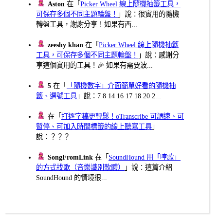
Aston
在「
Picker Wheel 線上隨機抽籤工具，
可保存多個不同主題輪盤！
」說：很實用的隨機
轉盤工具，謝謝分享！如果有西...
zeeshy khan
在「
Picker Wheel 線上隨機抽籤
工具，可保存多個不同主題輪盤！
」說：感謝分
享這個實用的工具！🎉 如果有需要波...
5
在「
「隨機數字」介面簡單好看的隨機抽
籤、選號工具
」說：7 8 14 16 17 18 20 2...
在「
打逐字稿更輕鬆！oTranscribe 可調速、可
暫停、可加入時間標籤的線上聽寫工具
」
說：？？？
SongFromLink
在「
SoundHound 用「哼歌」
的方式找歌（音樂識別軟體）
」說：這篇介紹
SoundHound 的情境很...