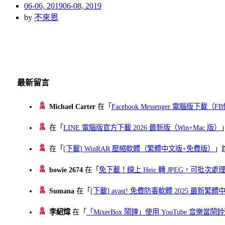
Posted
06-06, 2019
06-08, 2019
on
by
不來恩
最新留言
Michael Carter
在「
Facebook Messenger 電腦版下載
在「
LINE 電腦版官方下載 2026 最新版（Win+Mac 版）
在「
[下載] WinRAR 壓縮軟體（繁體中文版+免費版）
」
bowie 2674
在「
免下載！線上 Heic 轉 JPEG，可批次處理最多 
Sumana
在「
[下載] avast! 免費防毒軟體 2025 最新繁
李紹煒
在「
「MixerBox 鬧鐘」使用 YouTube 音樂