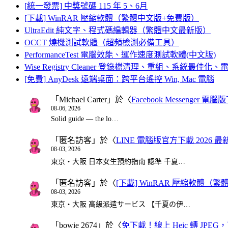
[統一發票] 中獎號碼 115 年 5、6月
[下載] WinRAR 壓縮軟體（繁體中文版+免費版）
UltraEdit 純文字、程式碼編輯器（繁體中文最新版）
OCCT 燒機測試軟體（超頻檢測必備工具）
PerformanceTest 電腦效能、運作速度測試軟體(中文版)
Wise Registry Cleaner 登錄檔清理、重組、系統最佳
[免費] AnyDesk 遠端桌面：跨平台遙控 Win, Mac 電腦
「
Michael Carter
」於〈
Facebook Messenger
08-06, 2026
Solid guide — the lo…
「
匿名訪客
」於〈
LINE 電腦版官方下載 2026 最
08-03, 2026
東京・大阪 日本女生預約指南 認準 千夏…
「
匿名訪客
」於〈
[下載] WinRAR 壓縮軟體（
08-03, 2026
東京・大阪 高級派遣サービス 【千夏の伊…
「
bowie 2674
」於〈
免下載！線上 Heic 轉 JPEG，可