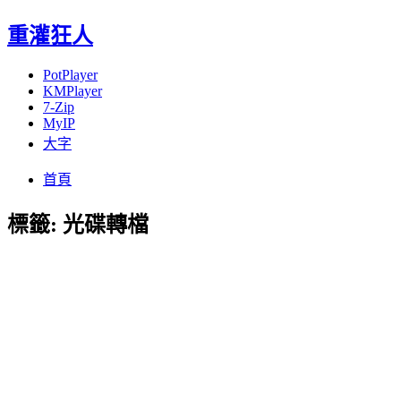
重灌狂人
PotPlayer
KMPlayer
7-Zip
MyIP
大字
Menu
Skip
首頁
to
content
標籤:
光碟轉檔