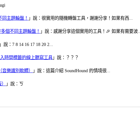
gi
多個不同主題輪盤！
」說：很實用的隨機轉盤工具，謝謝分享！如果有西...
可保存多個不同主題輪盤！
」說：感謝分享這個實用的工具！🎉 如果有需要波..
」說：7 8 14 16 17 18 20 2...
、可加入時間標籤的線上聽寫工具
」說：？？？
找歌（音樂識別軟體）
」說：這篇介紹 SoundHound 的情境很...
版）
」說：ㄎ