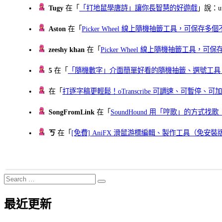
Tugy
在「
「打地鼠學唐詩」讓你長智慧的好遊戲
」說：uu
Aston
在「
Picker Wheel 線上隨機抽籤工具，可保存
zeeshy khan
在「
Picker Wheel 線上隨機抽籤工具，
5
在「
「隨機數字」介面簡單好看的隨機抽籤、選號工具
在「
打逐字稿更輕鬆！oTranscribe 可調速、可暫停
SongFromLink
在「
SoundHound 用「哼歌」的方式
ㄎ
在「
[免費] AniFX 滑鼠游標編輯、製作工具（免安裝
Search
Search
for:
最近更新