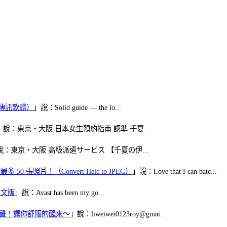
（FB傳訊軟體）
」說：Solid guide — the lo...
」說：東京・大阪 日本女生預約指南 認準 千夏...
說：東京・大阪 高級派遣サービス 【千夏の伊...
50 張照片！（Convert Heic to JPEG）
」說：Love that I can batc...
體中文版
」說：Avast has been my go...
當鬧鈴聲！讓你舒服的醒來～
」說：liweiwei0123roy@gmai...