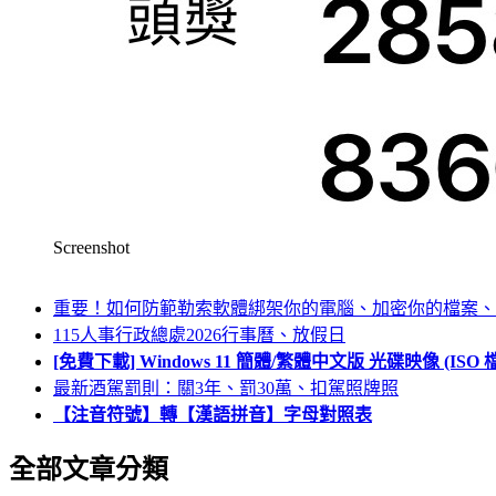
Screenshot
重要！如何防範勒索軟體綁架你的電腦、加密你的檔案、
115人事行政總處2026行事曆、放假日
[免費下載] Windows 11 簡體/繁體中文版 光碟映像 (IS
最新酒駕罰則：關3年、罰30萬、扣駕照牌照
【注音符號】轉【漢語拼音】字母對照表
全部文章分類