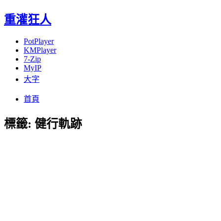
重灌狂人
PotPlayer
KMPlayer
7-Zip
MyIP
大字
Menu
Skip
首頁
to
content
標籤:
健行軌跡