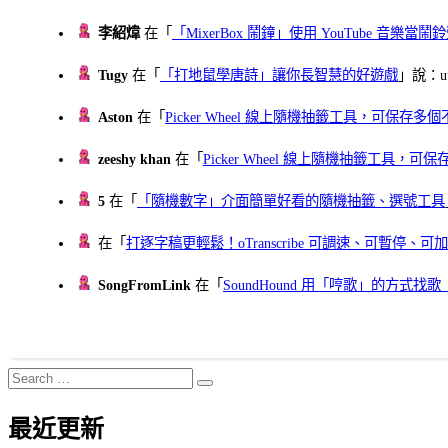
李紹煒
在「
「MixerBox 鬧鐘」使用 YouTube 音樂
Tugy
在「
「打地鼠學唐詩」讓你長智慧的好遊戲
」說：uu
Aston
在「
Picker Wheel 線上隨機抽籤工具，可保存
zeeshy khan
在「
Picker Wheel 線上隨機抽籤工具，
5
在「
「隨機數字」介面簡單好看的隨機抽籤、選號工具
在「
打逐字稿更輕鬆！oTranscribe 可調速、可暫停
SongFromLink
在「
SoundHound 用「哼歌」的方式
Search
Search
for:
最近更新