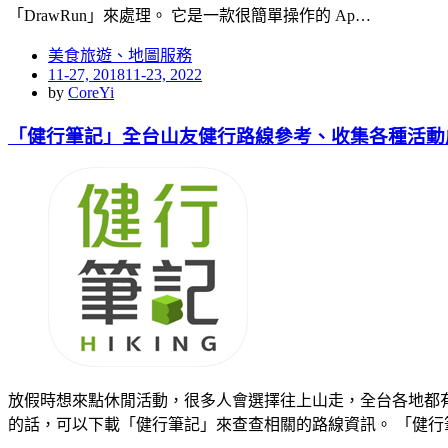
「DrawRun」來處理。 它是一款很簡單操作的 Ap…
美食旅遊、地圖服務
Posted
11-27, 2018
11-23, 2022
on
by
CoreYi
「健行筆記」全台山友健行路線參考、收集各種活動
放假時想來點休閒活動，很多人會選擇往上山走，全台各地都
的話，可以下載「健行筆記」來查查相關的路線資訊。 「健行