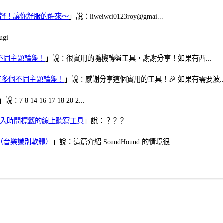
當鬧鈴聲！讓你舒服的醒來～
」說：liweiwei0123roy@gmai...
gi
多個不同主題輪盤！
」說：很實用的隨機轉盤工具，謝謝分享！如果有西...
可保存多個不同主題輪盤！
」說：感謝分享這個實用的工具！🎉 如果有需要波..
」說：7 8 14 16 17 18 20 2...
、可加入時間標籤的線上聽寫工具
」說：？？？
找歌（音樂識別軟體）
」說：這篇介紹 SoundHound 的情境很...