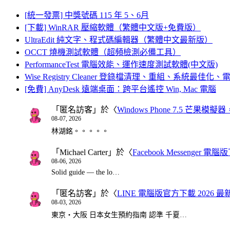
[統一發票] 中獎號碼 115 年 5、6月
[下載] WinRAR 壓縮軟體（繁體中文版+免費版）
UltraEdit 純文字、程式碼編輯器（繁體中文最新版）
OCCT 燒機測試軟體（超頻檢測必備工具）
PerformanceTest 電腦效能、運作速度測試軟體(中文版)
Wise Registry Cleaner 登錄檔清理、重組、系統最佳
[免費] AnyDesk 遠端桌面：跨平台遙控 Win, Mac 電腦
「
匿名訪客
」於〈
Windows Phone 7.5 芒果模擬
08-07, 2026
林湖銘。。。。。
「
Michael Carter
」於〈
Facebook Messenger
08-06, 2026
Solid guide — the lo…
「
匿名訪客
」於〈
LINE 電腦版官方下載 2026 最
08-03, 2026
東京・大阪 日本女生預約指南 認準 千夏…