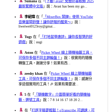
Sumana
在「
[下載] avast! 免費防毒軟體 2025
最新繁體中文版
」說：Avast has been my go...
李紹煒
在「
「MixerBox 鬧鐘」使用 YouTube
音樂當鬧鈴聲！讓你舒服的醒來～
」說：
liweiwei0123roy@gmai...
Tugy
在「
「打地鼠學唐詩」讓你長智慧的好
遊戲
」說：uugi
Aston
在「
Picker Wheel 線上隨機抽籤工具，
可保存多個不同主題輪盤！
」說：很實用的隨機
轉盤工具，謝謝分享！如果有西...
zeeshy khan
在「
Picker Wheel 線上隨機抽籤
工具，可保存多個不同主題輪盤！
」說：感謝分
享這個實用的工具！🎉 如果有需要波...
5
在「
「隨機數字」介面簡單好看的隨機抽
籤、選號工具
」說：7 8 14 16 17 18 20 2...
在「
打逐字稿更輕鬆！oTranscribe 可調速、可