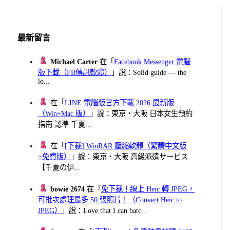
最新留言
Michael Carter
在「
Facebook Messenger 電腦
版下載（FB傳訊軟體）
」說：Solid guide — the
lo...
在「
LINE 電腦版官方下載 2026 最新版
（Win+Mac 版）
」說：東京・大阪 日本女生預約
指南 認準 千夏...
在「
[下載] WinRAR 壓縮軟體（繁體中文版
+免費版）
」說：東京・大阪 高級派遣サービス
【千夏の伊...
bowie 2674
在「
免下載！線上 Heic 轉 JPEG，
可批次處理最多 50 張照片！（Convert Heic to
JPEG）
」說：Love that I can batc...