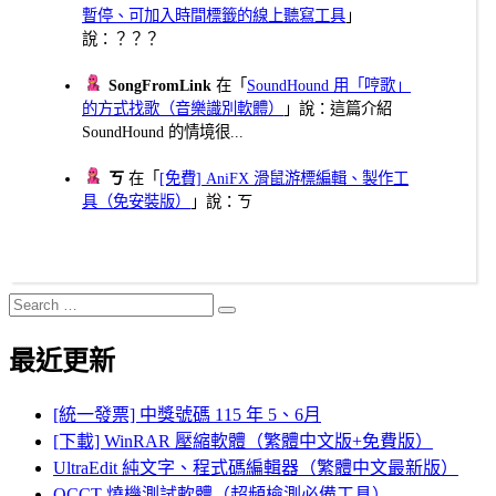
暫停、可加入時間標籤的線上聽寫工具
」
說：？？？
SongFromLink
在「
SoundHound 用「哼歌」
的方式找歌（音樂識別軟體）
」說：這篇介紹
SoundHound 的情境很...
ㄎ
在「
[免費] AniFX 滑鼠游標編輯、製作工
具（免安裝版）
」說：ㄎ
Search
Search
for:
最近更新
[統一發票] 中獎號碼 115 年 5、6月
[下載] WinRAR 壓縮軟體（繁體中文版+免費版）
UltraEdit 純文字、程式碼編輯器（繁體中文最新版）
OCCT 燒機測試軟體（超頻檢測必備工具）