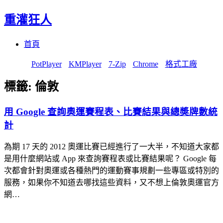
重灌狂人
Menu
Skip
首頁
to
content
PotPlayer
KMPlayer
7-Zip
Chrome
格式工廠
標籤:
倫敦
用 Google 查詢奧運賽程表、比賽結果與總奬牌數統
計
為期 17 天的 2012 奧運比賽已經進行了一大半，不知道大家都
是用什麼網站或 App 來查詢賽程表或比賽結果呢？ Google 每
次都會針對奧運或各種熱門的運動賽事規劃一些專區或特別的
服務，如果你不知道去哪找這些資料，又不想上倫敦奧運官方
網…