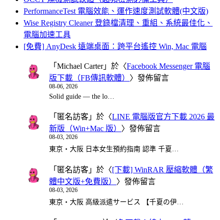
PerformanceTest 電腦效能、運作速度測試軟體(中文版)
Wise Registry Cleaner 登錄檔清理、重組、系統最佳化、
電腦加速工具
[免費] AnyDesk 遠端桌面：跨平台遙控 Win, Mac 電腦
「
Michael Carter
」於〈
Facebook Messenger 電腦
版下載（FB傳訊軟體）
〉發佈留言
08-06, 2026
Solid guide — the lo…
「
匿名訪客
」於〈
LINE 電腦版官方下載 2026 最
新版（Win+Mac 版）
〉發佈留言
08-03, 2026
東京・大阪 日本女生預約指南 認準 千夏…
「
匿名訪客
」於〈
[下載] WinRAR 壓縮軟體（繁
體中文版+免費版）
〉發佈留言
08-03, 2026
東京・大阪 高級派遣サービス 【千夏の伊…