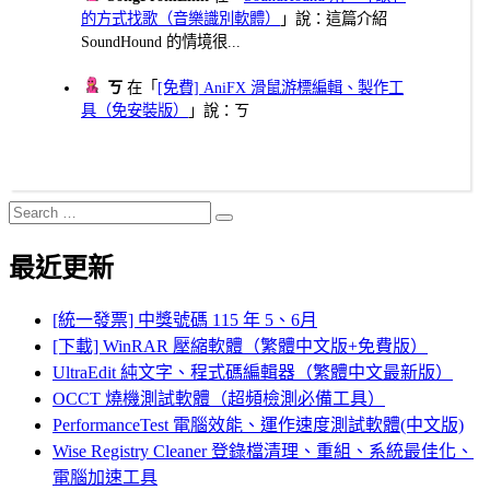
的方式找歌（音樂識別軟體）
」說：這篇介紹
SoundHound 的情境很...
ㄎ
在「
[免費] AniFX 滑鼠游標編輯、製作工
具（免安裝版）
」說：ㄎ
Search
Search
for:
最近更新
[統一發票] 中獎號碼 115 年 5、6月
[下載] WinRAR 壓縮軟體（繁體中文版+免費版）
UltraEdit 純文字、程式碼編輯器（繁體中文最新版）
OCCT 燒機測試軟體（超頻檢測必備工具）
PerformanceTest 電腦效能、運作速度測試軟體(中文版)
Wise Registry Cleaner 登錄檔清理、重組、系統最佳化、
電腦加速工具