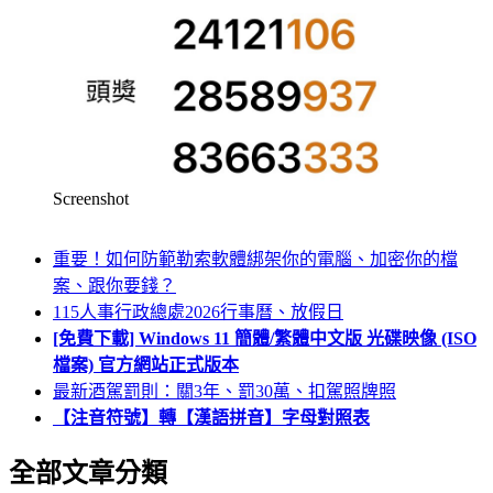
Screenshot
重要！如何防範勒索軟體綁架你的電腦、加密你的檔
案、跟你要錢？
115人事行政總處2026行事曆、放假日
[免費下載] Windows 11 簡體/繁體中文版 光碟映像 (ISO
檔案) 官方網站正式版本
最新酒駕罰則：關3年、罰30萬、扣駕照牌照
【注音符號】轉【漢語拼音】字母對照表
全部文章分類