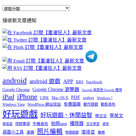
全
部
接收新文章通知
文
章
分
類
android
android 遊戲
APP
BBS
Facebook
Google Chrome 瀏覽器
Google Chrome
Google 與其他 Google 應用
iPhone
iPad
PDF
widget
LINE
Mac OS X
Windows 7
免費圖庫
Windows Vista
WordPress 網站架設
動作遊戲
動態桌布
好玩遊戲
好玩遊戲、休閒益智
學英文
學日文
播放器
拍照app
待辦事項
手機桌布
學英語
日文學習
桌布
照片編輯
桌面小工具
環境音
濾鏡
療癒
物理遊戲