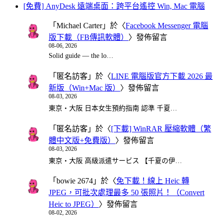
[免費] AnyDesk 遠端桌面：跨平台遙控 Win, Mac 電腦
「
Michael Carter
」於〈
Facebook Messenger 電腦
版下載（FB傳訊軟體）
〉發佈留言
08-06, 2026
Solid guide — the lo…
「
匿名訪客
」於〈
LINE 電腦版官方下載 2026 最
新版（Win+Mac 版）
〉發佈留言
08-03, 2026
東京・大阪 日本女生預約指南 認準 千夏…
「
匿名訪客
」於〈
[下載] WinRAR 壓縮軟體（繁
體中文版+免費版）
〉發佈留言
08-03, 2026
東京・大阪 高級派遣サービス 【千夏の伊…
「
bowie 2674
」於〈
免下載！線上 Heic 轉
JPEG，可批次處理最多 50 張照片！（Convert
Heic to JPEG）
〉發佈留言
08-02, 2026