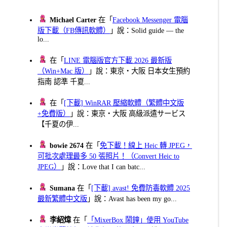
Michael Carter
在「
Facebook Messenger 電腦
版下載（FB傳訊軟體）
」說：Solid guide — the
lo...
在「
LINE 電腦版官方下載 2026 最新版
（Win+Mac 版）
」說：東京・大阪 日本女生預約
指南 認準 千夏...
在「
[下載] WinRAR 壓縮軟體（繁體中文版
+免費版）
」說：東京・大阪 高級派遣サービス
【千夏の伊...
bowie 2674
在「
免下載！線上 Heic 轉 JPEG，
可批次處理最多 50 張照片！（Convert Heic to
JPEG）
」說：Love that I can batc...
Sumana
在「
[下載] avast! 免費防毒軟體 2025
最新繁體中文版
」說：Avast has been my go...
李紹煒
在「
「MixerBox 鬧鐘」使用 YouTube