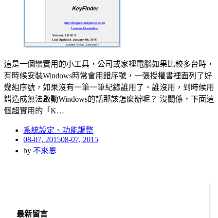
這是一個蠻實用的小工具，公司或家裡電腦如果比較多台時，
有時候安裝Windows時常會用錯序號，一張授權書裡面列了好
幾組序號，如果沒有一筆一筆紀錄誰用了、誰沒用，到時候用
錯造成無法啟動Windows的話那該怎麼辦呢？ 沒關係，下面這
個超實用的「K…
系統設定、功能調整
Posted
08-07, 2015
08-07, 2015
on
by
不來恩
最新留言