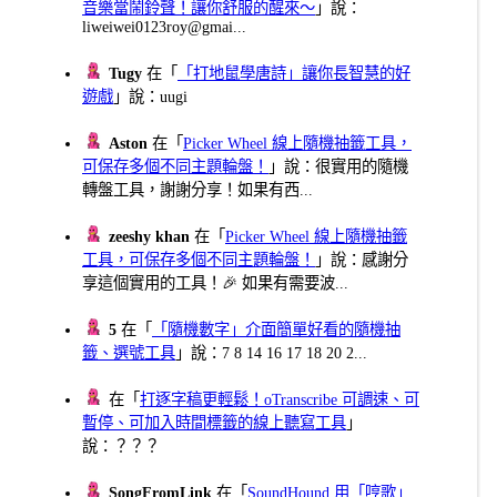
音樂當鬧鈴聲！讓你舒服的醒來～
」說：
liweiwei0123roy@gmai...
Tugy
在「
「打地鼠學唐詩」讓你長智慧的好
遊戲
」說：uugi
Aston
在「
Picker Wheel 線上隨機抽籤工具，
可保存多個不同主題輪盤！
」說：很實用的隨機
轉盤工具，謝謝分享！如果有西...
zeeshy khan
在「
Picker Wheel 線上隨機抽籤
工具，可保存多個不同主題輪盤！
」說：感謝分
享這個實用的工具！🎉 如果有需要波...
5
在「
「隨機數字」介面簡單好看的隨機抽
籤、選號工具
」說：7 8 14 16 17 18 20 2...
在「
打逐字稿更輕鬆！oTranscribe 可調速、可
暫停、可加入時間標籤的線上聽寫工具
」
說：？？？
SongFromLink
在「
SoundHound 用「哼歌」