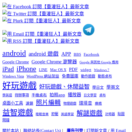
章
分
類
android
android 遊戲
APP
BBS
Facebook
Google Chrome 瀏覽器
Google Chrome
Google 與其他 Google 應用
iPhone
iPad
PDF
widget
LINE
Mac OS X
Windows 7
免費圖庫
Windows Vista
WordPress 網站架設
動作遊戲
動態桌布
好玩遊戲
好玩遊戲、休閒益智
學英文
學日文
播放器
拍照app
待辦事項
手機桌布
學英語
日文學習
桌布
照片編輯
桌面小工具
環境音
濾鏡
療癒
物理遊戲
益智遊戲
解謎遊戲
舒壓
貼圖
計時器
睡眠音樂
英語學習
鬧鐘
關於本站
|
聯絡站長(Contact Us)
|
廣告刊登
|
訂閱新文章
/
用 Email