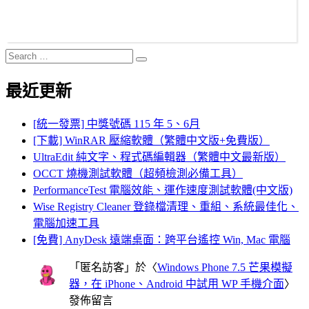
Search
Search
for:
最近更新
[統一發票] 中獎號碼 115 年 5、6月
[下載] WinRAR 壓縮軟體（繁體中文版+免費版）
UltraEdit 純文字、程式碼編輯器（繁體中文最新版）
OCCT 燒機測試軟體（超頻檢測必備工具）
PerformanceTest 電腦效能、運作速度測試軟體(中文版)
Wise Registry Cleaner 登錄檔清理、重組、系統最佳化、
電腦加速工具
[免費] AnyDesk 遠端桌面：跨平台遙控 Win, Mac 電腦
「
匿名訪客
」於〈
Windows Phone 7.5 芒果模擬
器，在 iPhone、Android 中試用 WP 手機介面
〉
發佈留言