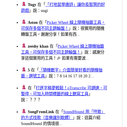
Tugy
在「
「打地鼠學唐詩」讓你長智慧的好
遊戲
」說：uugi
Aston
在「
Picker Wheel 線上隨機抽籤工具，
可保存多個不同主題輪盤！
」說：很實用的隨機
轉盤工具，謝謝分享！如果有西...
zeeshy khan
在「
Picker Wheel 線上隨機抽籤
工具，可保存多個不同主題輪盤！
」說：感謝分
享這個實用的工具！🎉 如果有需要波...
5
在「
「隨機數字」介面簡單好看的隨機抽
籤、選號工具
」說：7 8 14 16 17 18 20 2...
在「
打逐字稿更輕鬆！oTranscribe 可調速、可
暫停、可加入時間標籤的線上聽寫工具
」
說：？？？
SongFromLink
在「
SoundHound 用「哼歌」
的方式找歌（音樂識別軟體）
」說：這篇介紹
SoundHound 的情境很...