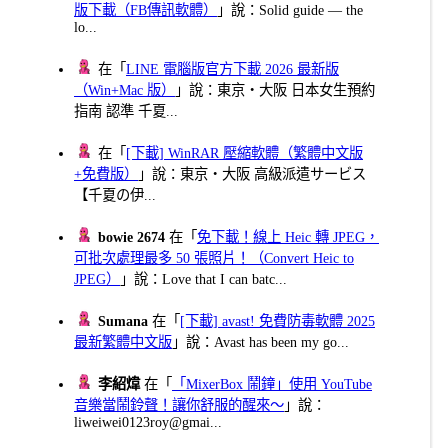
版下載（FB傳訊軟體）
」說：Solid guide — the
lo...
在「
LINE 電腦版官方下載 2026 最新版
（Win+Mac 版）
」說：東京・大阪 日本女生預約
指南 認準 千夏...
在「
[下載] WinRAR 壓縮軟體（繁體中文版
+免費版）
」說：東京・大阪 高級派遣サービス
【千夏の伊...
bowie 2674
在「
免下載！線上 Heic 轉 JPEG，
可批次處理最多 50 張照片！（Convert Heic to
JPEG）
」說：Love that I can batc...
Sumana
在「
[下載] avast! 免費防毒軟體 2025
最新繁體中文版
」說：Avast has been my go...
李紹煒
在「
「MixerBox 鬧鐘」使用 YouTube
音樂當鬧鈴聲！讓你舒服的醒來～
」說：
liweiwei0123roy@gmai...