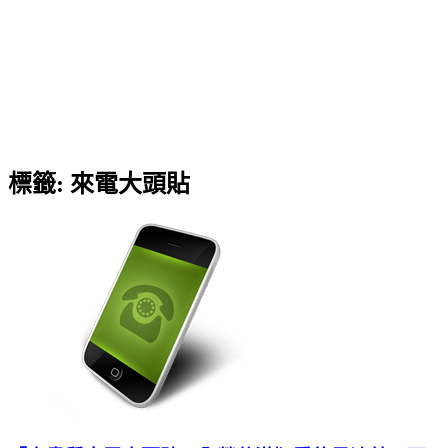
標籤:
來電大頭貼