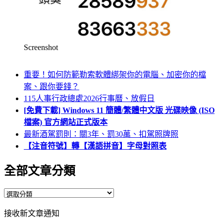
Screenshot
重要！如何防範勒索軟體綁架你的電腦、加密你的檔
案、跟你要錢？
115人事行政總處2026行事曆、放假日
[免費下載] Windows 11 簡體/繁體中文版 光碟映像 (ISO
檔案) 官方網站正式版本
最新酒駕罰則：關3年、罰30萬、扣駕照牌照
【注音符號】轉【漢語拼音】字母對照表
全部文章分類
全
部
接收新文章通知
文