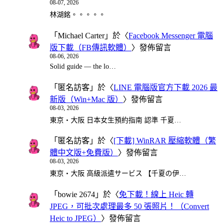
08-07, 2026
林湖銘。。。。。
「
Michael Carter
」於〈
Facebook Messenger 電腦
版下載（FB傳訊軟體）
〉發佈留言
08-06, 2026
Solid guide — the lo…
「
匿名訪客
」於〈
LINE 電腦版官方下載 2026 最
新版（Win+Mac 版）
〉發佈留言
08-03, 2026
東京・大阪 日本女生預約指南 認準 千夏…
「
匿名訪客
」於〈
[下載] WinRAR 壓縮軟體（繁
體中文版+免費版）
〉發佈留言
08-03, 2026
東京・大阪 高級派遣サービス 【千夏の伊…
「
bowie 2674
」於〈
免下載！線上 Heic 轉
JPEG，可批次處理最多 50 張照片！（Convert
Heic to JPEG）
〉發佈留言