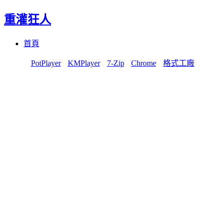
重灌狂人
Menu
Skip
首頁
to
content
PotPlayer
KMPlayer
7-Zip
Chrome
格式工廠