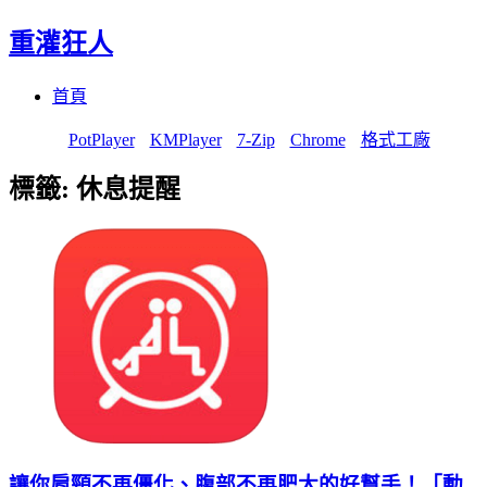
重灌狂人
Menu
Skip
首頁
to
content
PotPlayer
KMPlayer
7-Zip
Chrome
格式工廠
標籤:
休息提醒
讓你肩頸不再僵化、腹部不再肥大的好幫手！「動