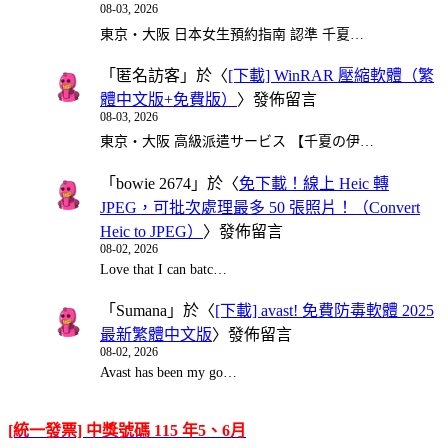
08-03, 2026
東京・大阪 日本女生預約指南 認準 千夏…
「
匿名訪客
」於〈
[下載] WinRAR 壓縮軟體（繁
體中文版+免費版）
〉發佈留言
08-03, 2026
東京・大阪 高級派遣サービス 【千夏の伊…
「
bowie 2674
」於〈
免下載！線上 Heic 轉
JPEG，可批次處理最多 50 張照片！（Convert
Heic to JPEG）
〉發佈留言
08-02, 2026
Love that I can batc…
「
Sumana
」於〈
[下載] avast! 免費防毒軟體 2025
最新繁體中文版
〉發佈留言
08-02, 2026
Avast has been my go…
[統一發票] 中獎號碼 115 年5、6月