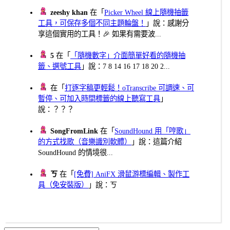
zeeshy khan
在「
Picker Wheel 線上隨機抽籤
工具，可保存多個不同主題輪盤！
」說：感謝分
享這個實用的工具！🎉 如果有需要波...
5
在「
「隨機數字」介面簡單好看的隨機抽
籤、選號工具
」說：7 8 14 16 17 18 20 2...
在「
打逐字稿更輕鬆！oTranscribe 可調速、可
暫停、可加入時間標籤的線上聽寫工具
」
說：？？？
SongFromLink
在「
SoundHound 用「哼歌」
的方式找歌（音樂識別軟體）
」說：這篇介紹
SoundHound 的情境很...
ㄎ
在「
[免費] AniFX 滑鼠游標編輯、製作工
具（免安裝版）
」說：ㄎ