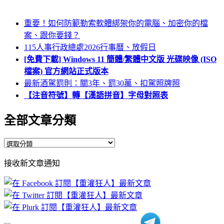
重要！如何防範勒索軟體綁架你的電腦、加密你的檔
案、跟你要錢？
115人事行政總處2026行事曆、放假日
[免費下載] Windows 11 簡體/繁體中文版 光碟映像 (ISO
檔案) 官方網站正式版本
最新酒駕罰則：關3年、罰30萬、扣駕照牌照
【注音符號】轉【漢語拼音】字母對照表
全部文章分類
全
部
接收新文章通知
文
章
分
類