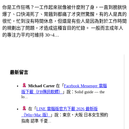
你是工作狂嗎？一工作起來就像被什麼附了身，一直到膀胱快
爆了、口快渴死了、胃餓到都痛了才突然驚醒，有的人是真的
很忙，忙到沒有時間休息，但還是有些人是因為對於工作時間
的規劃出了問題，才造成這種盲目的忙錄。 一般而言成年人
的專注力平均可維持 30~4…
最新留言
Michael Carter
在「
Facebook Messenger 電腦
版下載（FB傳訊軟體）
」說：Solid guide — the
lo...
在「
LINE 電腦版官方下載 2026 最新版
（Win+Mac 版）
」說：東京・大阪 日本女生預約
指南 認準 千夏...