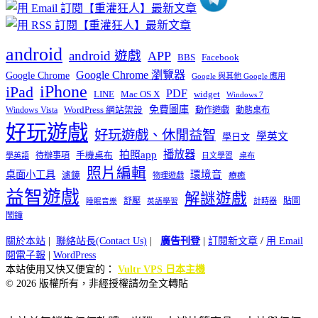
android
android 遊戲
APP
BBS
Facebook
Google Chrome 瀏覽器
Google Chrome
Google 與其他 Google 應用
iPhone
iPad
PDF
widget
LINE
Mac OS X
Windows 7
免費圖庫
Windows Vista
WordPress 網站架設
動作遊戲
動態桌布
好玩遊戲
好玩遊戲、休閒益智
學英文
學日文
播放器
拍照app
待辦事項
手機桌布
學英語
日文學習
桌布
照片編輯
桌面小工具
環境音
濾鏡
療癒
物理遊戲
益智遊戲
解謎遊戲
舒壓
貼圖
計時器
睡眠音樂
英語學習
鬧鐘
關於本站
|
聯絡站長(Contact Us)
|
廣告刊登
|
訂閱新文章
/
用 Email
閱電子報
|
WordPress
本站使用又快又便宜的：
Vultr VPS 日本主機
© 2026 版權所有，非經授權請勿全文轉貼