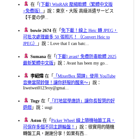
在「
[下載] WinRAR 壓縮軟體（繁體中文版
+免費版）
」說：東京・大阪 高級派遣サービス
【千夏の伊...
bowie 2674
在「
免下載！線上 Heic 轉 JPEG，
可批次處理最多 50 張照片！（Convert Heic to
JPEG）
」說：Love that I can batc...
Sumana
在「
[下載] avast! 免費防毒軟體 2025
最新繁體中文版
」說：Avast has been my go...
李紹煒
在「
「MixerBox 鬧鐘」使用 YouTube
音樂當鬧鈴聲！讓你舒服的醒來～
」說：
liweiwei0123roy@gmai...
Tugy
在「
「打地鼠學唐詩」讓你長智慧的好
遊戲
」說：uugi
Aston
在「
Picker Wheel 線上隨機抽籤工具，
可保存多個不同主題輪盤！
」說：很實用的隨機
轉盤工具，謝謝分享！如果有西...