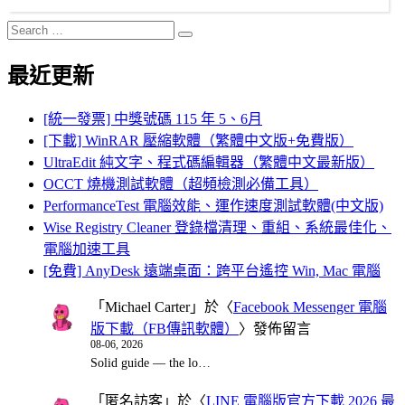
Search
Search
for:
最近更新
[統一發票] 中獎號碼 115 年 5、6月
[下載] WinRAR 壓縮軟體（繁體中文版+免費版）
UltraEdit 純文字、程式碼編輯器（繁體中文最新版）
OCCT 燒機測試軟體（超頻檢測必備工具）
PerformanceTest 電腦效能、運作速度測試軟體(中文版)
Wise Registry Cleaner 登錄檔清理、重組、系統最佳化、
電腦加速工具
[免費] AnyDesk 遠端桌面：跨平台遙控 Win, Mac 電腦
「
Michael Carter
」於〈
Facebook Messenger 電腦
版下載（FB傳訊軟體）
〉發佈留言
08-06, 2026
Solid guide — the lo…
「
匿名訪客
」於〈
LINE 電腦版官方下載 2026 最