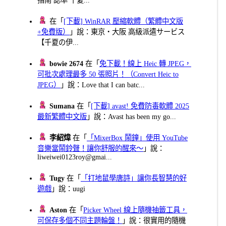
在「
[下載] WinRAR 壓縮軟體（繁體中文版
+免費版）
」說：東京・大阪 高級派遣サービス
【千夏の伊...
bowie 2674
在「
免下載！線上 Heic 轉 JPEG，
可批次處理最多 50 張照片！（Convert Heic to
JPEG）
」說：Love that I can batc...
Sumana
在「
[下載] avast! 免費防毒軟體 2025
最新繁體中文版
」說：Avast has been my go...
李紹煒
在「
「MixerBox 鬧鐘」使用 YouTube
音樂當鬧鈴聲！讓你舒服的醒來～
」說：
liweiwei0123roy@gmai...
Tugy
在「
「打地鼠學唐詩」讓你長智慧的好
遊戲
」說：uugi
Aston
在「
Picker Wheel 線上隨機抽籤工具，
可保存多個不同主題輪盤！
」說：很實用的隨機