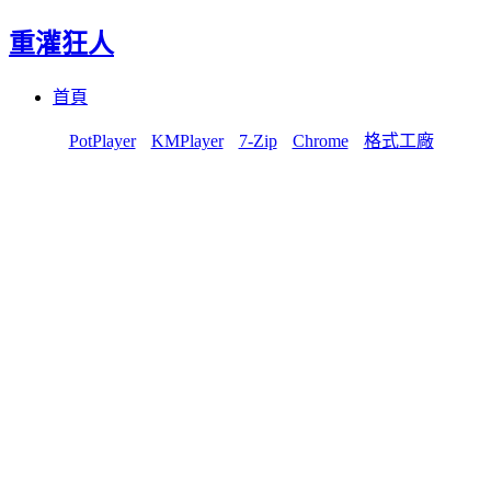
重灌狂人
Menu
Skip
首頁
to
content
PotPlayer
KMPlayer
7-Zip
Chrome
格式工廠