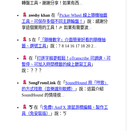
轉盤工具，謝謝分享！如果有西...
zeeshy khan
在「
Picker Wheel 線上隨機抽籤
工具，可保存多個不同主題輪盤！
」說：感謝分
享這個實用的工具！🎉 如果有需要波...
5
在「
「隨機數字」介面簡單好看的隨機抽
籤、選號工具
」說：7 8 14 16 17 18 20 2...
在「
打逐字稿更輕鬆！oTranscribe 可調速、可
暫停、可加入時間標籤的線上聽寫工具
」
說：？？？
SongFromLink
在「
SoundHound 用「哼歌」
的方式找歌（音樂識別軟體）
」說：這篇介紹
SoundHound 的情境很...
ㄎ
在「
[免費] AniFX 滑鼠游標編輯、製作工
具（免安裝版）
」說：ㄎ