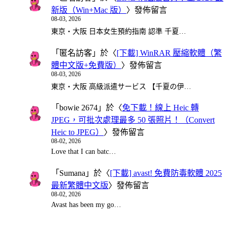
新版（Win+Mac 版）
〉發佈留言
08-03, 2026
東京・大阪 日本女生預約指南 認準 千夏…
「
匿名訪客
」於〈
[下載] WinRAR 壓縮軟體（繁
體中文版+免費版）
〉發佈留言
08-03, 2026
東京・大阪 高級派遣サービス 【千夏の伊…
「
bowie 2674
」於〈
免下載！線上 Heic 轉
JPEG，可批次處理最多 50 張照片！（Convert
Heic to JPEG）
〉發佈留言
08-02, 2026
Love that I can batc…
「
Sumana
」於〈
[下載] avast! 免費防毒軟體 2025
最新繁體中文版
〉發佈留言
08-02, 2026
Avast has been my go…