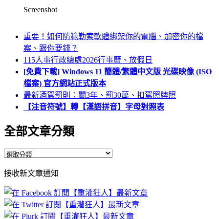
Screenshot
重要！如何防範勒索軟體綁架你的電腦、加密你的檔
案、跟你要錢？
115人事行政總處2026行事曆、放假日
[免費下載] Windows 11 簡體/繁體中文版 光碟映像 (ISO
檔案) 官方網站正式版本
最新酒駕罰則：關3年、罰30萬、扣駕照牌照
【注音符號】轉【漢語拼音】字母對照表
全部文章分類
全
部
接收新文章通知
文
章
分
類