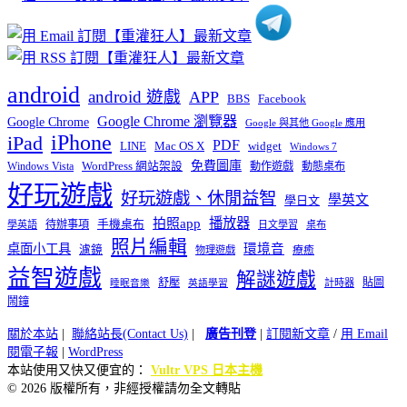
android
android 遊戲
APP
BBS
Facebook
Google Chrome 瀏覽器
Google Chrome
Google 與其他 Google 應用
iPhone
iPad
PDF
widget
LINE
Mac OS X
Windows 7
免費圖庫
Windows Vista
WordPress 網站架設
動作遊戲
動態桌布
好玩遊戲
好玩遊戲、休閒益智
學英文
學日文
播放器
拍照app
待辦事項
手機桌布
學英語
日文學習
桌布
照片編輯
桌面小工具
環境音
濾鏡
療癒
物理遊戲
益智遊戲
解謎遊戲
舒壓
貼圖
計時器
睡眠音樂
英語學習
鬧鐘
關於本站
|
聯絡站長(Contact Us)
|
廣告刊登
|
訂閱新文章
/
用 Email
閱電子報
|
WordPress
本站使用又快又便宜的：
Vultr VPS 日本主機
© 2026 版權所有，非經授權請勿全文轉貼