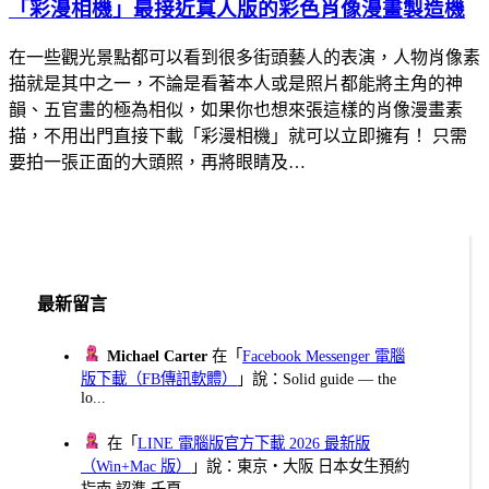
「彩漫相機」最接近真人版的彩色肖像漫畫製造機
在一些觀光景點都可以看到很多街頭藝人的表演，人物肖像素
描就是其中之一，不論是看著本人或是照片都能將主角的神
韻、五官畫的極為相似，如果你也想來張這樣的肖像漫畫素
描，不用出門直接下載「彩漫相機」就可以立即擁有！ 只需
要拍一張正面的大頭照，再將眼睛及…
最新留言
Michael Carter
在「
Facebook Messenger 電腦
版下載（FB傳訊軟體）
」說：Solid guide — the
lo...
在「
LINE 電腦版官方下載 2026 最新版
（Win+Mac 版）
」說：東京・大阪 日本女生預約
指南 認準 千夏...