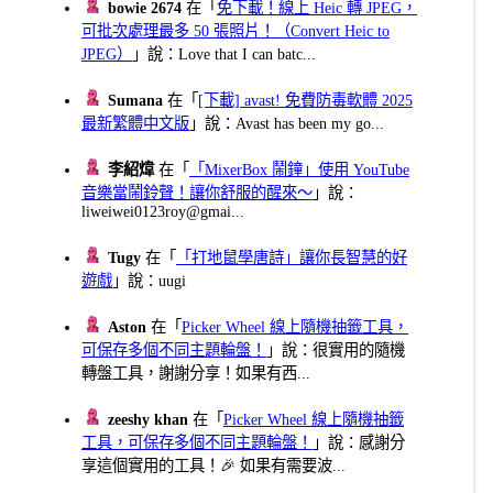
bowie 2674
在「
免下載！線上 Heic 轉 JPEG，
可批次處理最多 50 張照片！（Convert Heic to
JPEG）
」說：Love that I can batc...
Sumana
在「
[下載] avast! 免費防毒軟體 2025
最新繁體中文版
」說：Avast has been my go...
李紹煒
在「
「MixerBox 鬧鐘」使用 YouTube
音樂當鬧鈴聲！讓你舒服的醒來～
」說：
liweiwei0123roy@gmai...
Tugy
在「
「打地鼠學唐詩」讓你長智慧的好
遊戲
」說：uugi
Aston
在「
Picker Wheel 線上隨機抽籤工具，
可保存多個不同主題輪盤！
」說：很實用的隨機
轉盤工具，謝謝分享！如果有西...
zeeshy khan
在「
Picker Wheel 線上隨機抽籤
工具，可保存多個不同主題輪盤！
」說：感謝分
享這個實用的工具！🎉 如果有需要波...