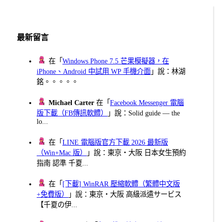
分
頁
最新留言
在「
Windows Phone 7.5 芒果模擬器，在
iPhone、Android 中試用 WP 手機介面
」說：林湖
銘。。。。。
Michael Carter
在「
Facebook Messenger 電腦
版下載（FB傳訊軟體）
」說：Solid guide — the
lo...
在「
LINE 電腦版官方下載 2026 最新版
（Win+Mac 版）
」說：東京・大阪 日本女生預約
指南 認準 千夏...
在「
[下載] WinRAR 壓縮軟體（繁體中文版
+免費版）
」說：東京・大阪 高級派遣サービス
【千夏の伊...