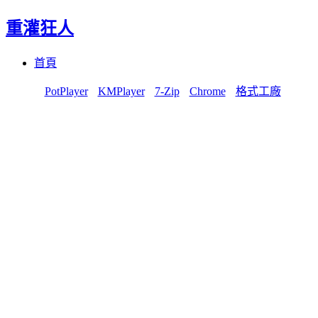
重灌狂人
Menu
Skip
首頁
to
content
PotPlayer
KMPlayer
7-Zip
Chrome
格式工廠