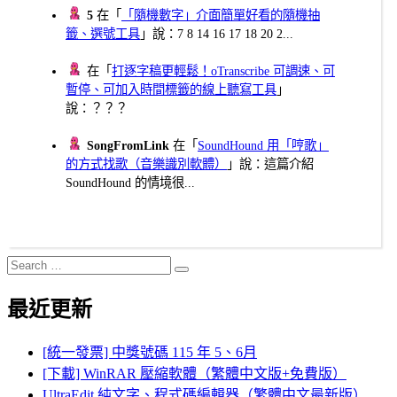
5
在「
「隨機數字」介面簡單好看的隨機抽
籤、選號工具
」說：7 8 14 16 17 18 20 2...
在「
打逐字稿更輕鬆！oTranscribe 可調速、可
暫停、可加入時間標籤的線上聽寫工具
」
說：？？？
SongFromLink
在「
SoundHound 用「哼歌」
的方式找歌（音樂識別軟體）
」說：這篇介紹
SoundHound 的情境很...
Search
Search
for:
最近更新
[統一發票] 中獎號碼 115 年 5、6月
[下載] WinRAR 壓縮軟體（繁體中文版+免費版）
UltraEdit 純文字、程式碼編輯器（繁體中文最新版）