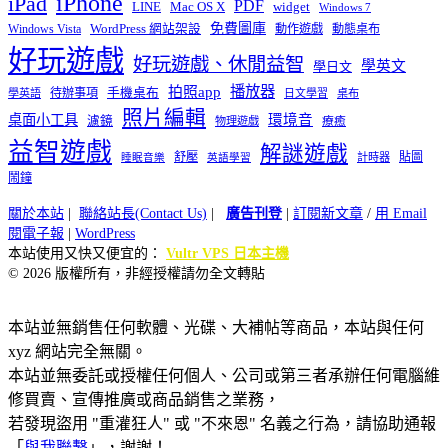
iPhone
iPad
PDF
widget
LINE
Mac OS X
Windows 7
免費圖庫
Windows Vista
WordPress 網站架設
動作遊戲
動態桌布
好玩遊戲
好玩遊戲、休閒益智
學英文
學日文
播放器
拍照app
待辦事項
手機桌布
學英語
日文學習
桌布
照片編輯
桌面小工具
環境音
濾鏡
療癒
物理遊戲
益智遊戲
解謎遊戲
舒壓
貼圖
計時器
睡眠音樂
英語學習
鬧鐘
關於本站
|
聯絡站長(Contact Us)
|
廣告刊登
|
訂閱新文章
/
用 Email
閱電子報
|
WordPress
本站使用又快又便宜的：
Vultr VPS 日本主機
© 2026 版權所有，非經授權請勿全文轉貼
本站並無銷售任何軟體、光碟、大補帖等商品，本站與任何
xyz 網站完全無關。
本站並無委託或授權任何個人、公司或第三者承辦任何電腦維
修買賣、宣傳推廣或商品銷售之業務，
若發現盜用 "重灌狂人" 或 "不來恩" 名義之行為，請協助通報
「
與我聯繫
」，謝謝！