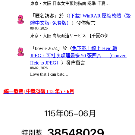
東京・大阪 日本女生預約指南 認準 千夏…
「
匿名訪客
」於〈
[下載] WinRAR 壓縮軟體（繁
體中文版+免費版）
〉發佈留言
08-03, 2026
東京・大阪 高級派遣サービス 【千夏の伊…
「
bowie 2674
」於〈
免下載！線上 Heic 轉
JPEG，可批次處理最多 50 張照片！（Convert
Heic to JPEG）
〉發佈留言
08-02, 2026
Love that I can batc…
[統一發票] 中獎號碼 115 年5、6月