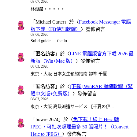
08-07, 2026
林湖銘。。。。。
「
Michael Carter
」於〈
Facebook Messenger 電腦
版下載（FB傳訊軟體）
〉發佈留言
08-06, 2026
Solid guide — the lo…
「
匿名訪客
」於〈
LINE 電腦版官方下載 2026 最
新版（Win+Mac 版）
〉發佈留言
08-03, 2026
東京・大阪 日本女生預約指南 認準 千夏…
「
匿名訪客
」於〈
[下載] WinRAR 壓縮軟體（繁
體中文版+免費版）
〉發佈留言
08-03, 2026
東京・大阪 高級派遣サービス 【千夏の伊…
「
bowie 2674
」於〈
免下載！線上 Heic 轉
JPEG，可批次處理最多 50 張照片！（Convert
Heic to JPEG）
〉發佈留言