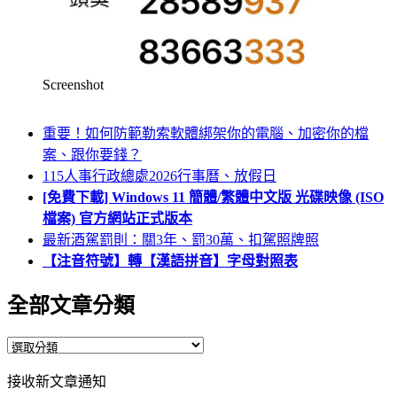
Screenshot
重要！如何防範勒索軟體綁架你的電腦、加密你的檔
案、跟你要錢？
115人事行政總處2026行事曆、放假日
[免費下載] Windows 11 簡體/繁體中文版 光碟映像 (ISO
檔案) 官方網站正式版本
最新酒駕罰則：關3年、罰30萬、扣駕照牌照
【注音符號】轉【漢語拼音】字母對照表
全部文章分類
全
部
接收新文章通知
文