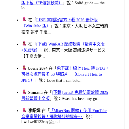
版下載（FB傳訊軟體）
」說：Solid guide — the
lo...
在「
LINE 電腦版官方下載 2026 最新版
（Win+Mac 版）
」說：東京・大阪 日本女生預約
指南 認準 千夏...
在「
[下載] WinRAR 壓縮軟體（繁體中文版
+免費版）
」說：東京・大阪 高級派遣サービス
【千夏の伊...
bowie 2674
在「
免下載！線上 Heic 轉 JPEG，
可批次處理最多 50 張照片！（Convert Heic to
JPEG）
」說：Love that I can batc...
Sumana
在「
[下載] avast! 免費防毒軟體 2025
最新繁體中文版
」說：Avast has been my go...
李紹煒
在「
「MixerBox 鬧鐘」使用 YouTube
音樂當鬧鈴聲！讓你舒服的醒來～
」說：
liweiwei0123roy@gmai...