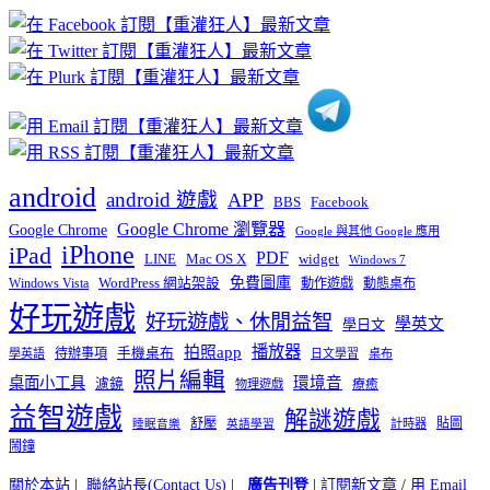
章
分
類
android
android 遊戲
APP
BBS
Facebook
Google Chrome 瀏覽器
Google Chrome
Google 與其他 Google 應用
iPhone
iPad
PDF
widget
LINE
Mac OS X
Windows 7
免費圖庫
Windows Vista
WordPress 網站架設
動作遊戲
動態桌布
好玩遊戲
好玩遊戲、休閒益智
學英文
學日文
播放器
拍照app
待辦事項
手機桌布
學英語
日文學習
桌布
照片編輯
桌面小工具
環境音
濾鏡
療癒
物理遊戲
益智遊戲
解謎遊戲
舒壓
貼圖
計時器
睡眠音樂
英語學習
鬧鐘
關於本站
|
聯絡站長(Contact Us)
|
廣告刊登
|
訂閱新文章
/
用 Email