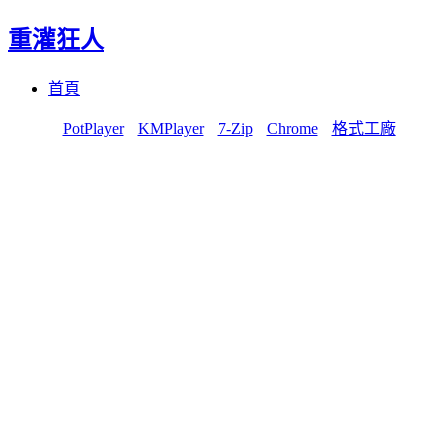
重灌狂人
Menu
Skip
首頁
to
content
PotPlayer
KMPlayer
7-Zip
Chrome
格式工廠