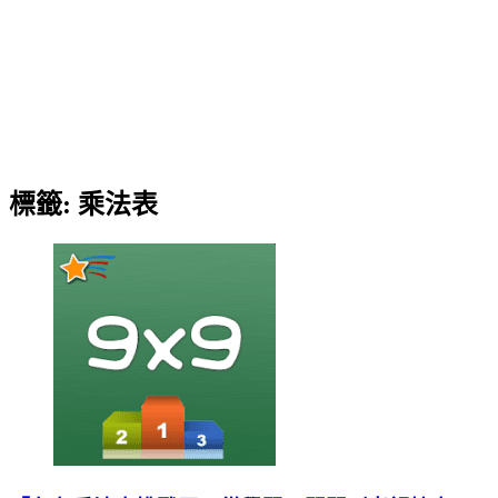
標籤:
乘法表