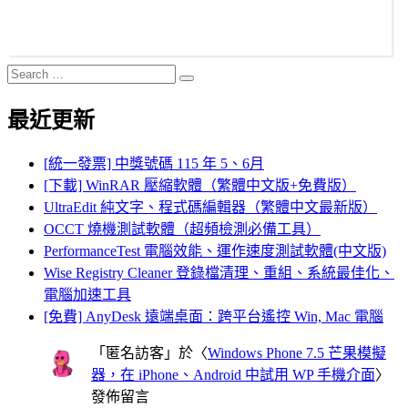
Search
Search
for:
最近更新
[統一發票] 中獎號碼 115 年 5、6月
[下載] WinRAR 壓縮軟體（繁體中文版+免費版）
UltraEdit 純文字、程式碼編輯器（繁體中文最新版）
OCCT 燒機測試軟體（超頻檢測必備工具）
PerformanceTest 電腦效能、運作速度測試軟體(中文版)
Wise Registry Cleaner 登錄檔清理、重組、系統最佳化、
電腦加速工具
[免費] AnyDesk 遠端桌面：跨平台遙控 Win, Mac 電腦
「
匿名訪客
」於〈
Windows Phone 7.5 芒果模擬
器，在 iPhone、Android 中試用 WP 手機介面
〉
發佈留言