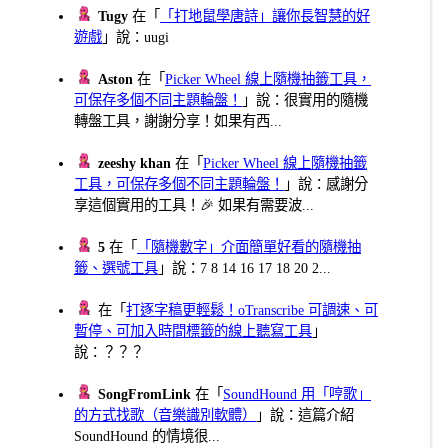
Tugy
在「
「打地鼠學唐詩」讓你長智慧的好
遊戲
」說：uugi
Aston
在「
Picker Wheel 線上隨機抽籤工具，
可保存多個不同主題輪盤！
」說：很實用的隨機
轉盤工具，謝謝分享！如果有西...
zeeshy khan
在「
Picker Wheel 線上隨機抽籤
工具，可保存多個不同主題輪盤！
」說：感謝分
享這個實用的工具！🎉 如果有需要波...
5
在「
「隨機數字」介面簡單好看的隨機抽
籤、選號工具
」說：7 8 14 16 17 18 20 2...
在「
打逐字稿更輕鬆！oTranscribe 可調速、可
暫停、可加入時間標籤的線上聽寫工具
」
說：？？？
SongFromLink
在「
SoundHound 用「哼歌」
的方式找歌（音樂識別軟體）
」說：這篇介紹
SoundHound 的情境很...