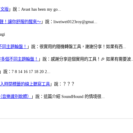
體中文版
」說：Avast has been my go...
當鬧鈴聲！讓你舒服的醒來～
」說：liweiwei0123roy@gmai...
gi
多個不同主題輪盤！
」說：很實用的隨機轉盤工具，謝謝分享！如果有西...
可保存多個不同主題輪盤！
」說：感謝分享這個實用的工具！🎉 如果有需要波..
」說：7 8 14 16 17 18 20 2...
、可加入時間標籤的線上聽寫工具
」說：？？？
找歌（音樂識別軟體）
」說：這篇介紹 SoundHound 的情境很...