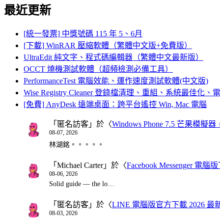
最近更新
[統一發票] 中獎號碼 115 年 5、6月
[下載] WinRAR 壓縮軟體（繁體中文版+免費版）
UltraEdit 純文字、程式碼編輯器（繁體中文最新版）
OCCT 燒機測試軟體（超頻檢測必備工具）
PerformanceTest 電腦效能、運作速度測試軟體(中文版)
Wise Registry Cleaner 登錄檔清理、重組、系統最佳
[免費] AnyDesk 遠端桌面：跨平台遙控 Win, Mac 電腦
「
匿名訪客
」於〈
Windows Phone 7.5 芒果模擬
08-07, 2026
林湖銘。。。。。
「
Michael Carter
」於〈
Facebook Messenger
08-06, 2026
Solid guide — the lo…
「
匿名訪客
」於〈
LINE 電腦版官方下載 2026 最
08-03, 2026