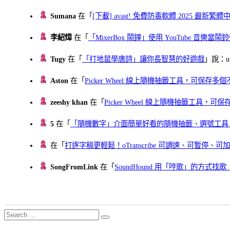
Sumana
在「
[下載] avast! 免費防毒軟體 2025 最新繁
李紹煒
在「
「MixerBox 鬧鐘」使用 YouTube 音樂
Tugy
在「
「打地鼠學唐詩」讓你長智慧的好遊戲
」說：uu
Aston
在「
Picker Wheel 線上隨機抽籤工具，可保存
zeeshy khan
在「
Picker Wheel 線上隨機抽籤工具，
5
在「
「隨機數字」介面簡單好看的隨機抽籤、選號工具
在「
打逐字稿更輕鬆！oTranscribe 可調速、可暫停
SongFromLink
在「
SoundHound 用「哼歌」的方式
Search
Search
for: