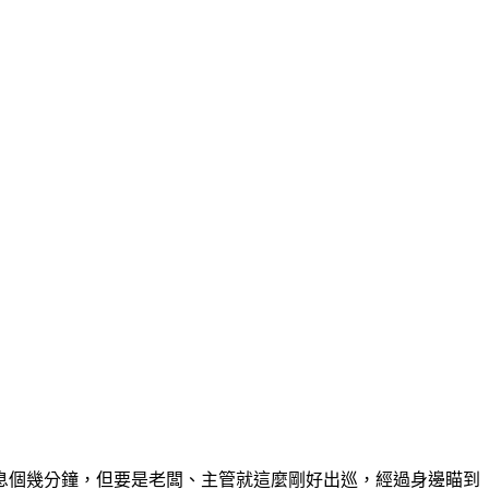
息個幾分鐘，但要是老闆、主管就這麼剛好出巡，經過身邊瞄到