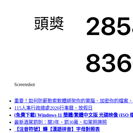
Screenshot
重要！如何防範勒索軟體綁架你的電腦、加密你的檔案、
115人事行政總處2026行事曆、放假日
[免費下載] Windows 11 簡體/繁體中文版 光碟映像 (IS
最新酒駕罰則：關3年、罰30萬、扣駕照牌照
【注音符號】轉【漢語拼音】字母對照表