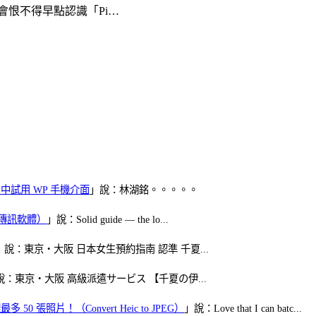
會恨不得早點認識「Pi…
oid 中試用 WP 手機介面
」說：林湖銘。。。。。
（FB傳訊軟體）
」說：Solid guide — the lo...
」說：東京・大阪 日本女生預約指南 認準 千夏...
說：東京・大阪 高級派遣サービス 【千夏の伊...
50 張照片！（Convert Heic to JPEG）
」說：Love that I can batc...