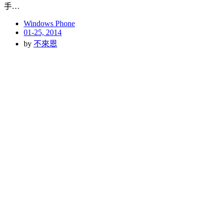
手…
Windows Phone
Posted
01-25, 2014
on
by
不來恩