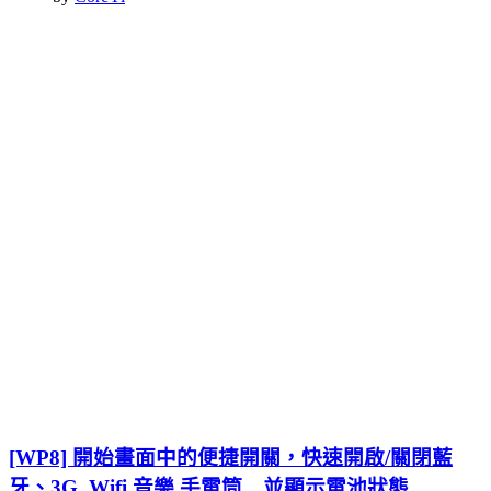
[WP8] 開始畫面中的便捷開關，快速開啟/關閉藍
牙、3G, Wifi,音樂,手電筒…並顯示電池狀態