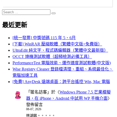
Search
Search
for:
最近更新
[統一發票] 中獎號碼 115 年 5、6月
[下載] WinRAR 壓縮軟體（繁體中文版+免費版）
UltraEdit 純文字、程式碼編輯器（繁體中文最新版）
OCCT 燒機測試軟體（超頻檢測必備工具）
PerformanceTest 電腦效能、運作速度測試軟體(中文版)
Wise Registry Cleaner 登錄檔清理、重組、系統最佳化、
電腦加速工具
[免費] AnyDesk 遠端桌面：跨平台遙控 Win, Mac 電腦
「
匿名訪客
」於〈
Windows Phone 7.5 芒果模擬
器，在 iPhone、Android 中試用 WP 手機介面
〉
發佈留言
08-07, 2026
林湖銘。。。。。