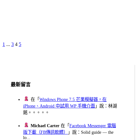
Previous
Page
Page
Page
Page
Next
1
...
3
4
5
文
Page
Page
章
分
頁
最新留言
在「
Windows Phone 7.5 芒果模擬器，在
iPhone、Android 中試用 WP 手機介面
」說：林湖
銘。。。。。
Michael Carter
在「
Facebook Messenger 電腦
版下載（FB傳訊軟體）
」說：Solid guide — the
lo...