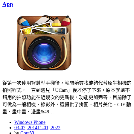
App
從第一次使用智慧型手機後，就開始尋找能夠代替原生相機的
拍照程式，一直到遇見「UCam」後才停了下來，原本就還不
錯用的拍照功能在近幾次的更新後，功能更加完善，目前除了
可做為一般相機、錄影外，還提供了拼圖、相片美化、GIF 動
畫、畫中畫、漫畫&#8…
Windows Phone
Posted
03-07, 2014
11-01, 2022
on
by
CoreYi