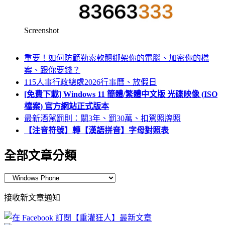
Screenshot
重要！如何防範勒索軟體綁架你的電腦、加密你的檔
案、跟你要錢？
115人事行政總處2026行事曆、放假日
[免費下載] Windows 11 簡體/繁體中文版 光碟映像 (ISO
檔案) 官方網站正式版本
最新酒駕罰則：關3年、罰30萬、扣駕照牌照
【注音符號】轉【漢語拼音】字母對照表
全部文章分類
全
部
接收新文章通知
文
章