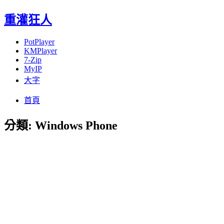
重灌狂人
PotPlayer
KMPlayer
7-Zip
MyIP
大字
Menu
Skip
首頁
to
content
分類:
Windows Phone