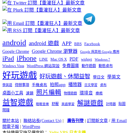
分
類
android
android 遊戲
APP
BBS
Facebook
Google Chrome 瀏覽器
Google Chrome
Google 與其他 Google 應用
iPhone
iPad
PDF
widget
LINE
Mac OS X
Windows 7
免費圖庫
Windows Vista
WordPress 網站架設
動作遊戲
動態桌布
好玩遊戲
好玩遊戲、休閒益智
學英文
學日文
播放器
拍照app
待辦事項
手機桌布
學英語
日文學習
桌布
照片編輯
桌面小工具
環境音
濾鏡
療癒
物理遊戲
益智遊戲
解謎遊戲
舒壓
貼圖
計時器
睡眠音樂
英語學習
鬧鐘
關於本站
|
聯絡站長(Contact Us)
|
廣告刊登
|
訂閱新文章
/
用 Email
閱電子報
|
WordPress
本站使用又快又便宜的：
Vultr VPS 日本主機