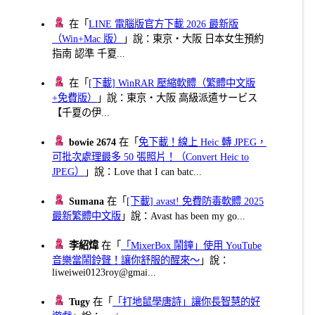
在「
LINE 電腦版官方下載 2026 最新版
（Win+Mac 版）
」說：東京・大阪 日本女生預約
指南 認準 千夏...
在「
[下載] WinRAR 壓縮軟體（繁體中文版
+免費版）
」說：東京・大阪 高級派遣サービス
【千夏の伊...
bowie 2674
在「
免下載！線上 Heic 轉 JPEG，
可批次處理最多 50 張照片！（Convert Heic to
JPEG）
」說：Love that I can batc...
Sumana
在「
[下載] avast! 免費防毒軟體 2025
最新繁體中文版
」說：Avast has been my go...
李紹煒
在「
「MixerBox 鬧鐘」使用 YouTube
音樂當鬧鈴聲！讓你舒服的醒來～
」說：
liweiwei0123roy@gmai...
Tugy
在「
「打地鼠學唐詩」讓你長智慧的好