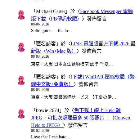
「
Michael Carter
」於〈
Facebook Messenger 電腦
版下載（FB傳訊軟體）
〉發佈留言
08-06, 2026
Solid guide — the lo…
「
匿名訪客
」於〈
LINE 電腦版官方下載 2026 最
新版（Win+Mac 版）
〉發佈留言
08-03, 2026
東京・大阪 日本女生預約指南 認準 千夏…
「
匿名訪客
」於〈
[下載] WinRAR 壓縮軟體（繁
體中文版+免費版）
〉發佈留言
08-03, 2026
東京・大阪 高級派遣サービス 【千夏の伊…
「
bowie 2674
」於〈
免下載！線上 Heic 轉
JPEG，可批次處理最多 50 張照片！（Convert
Heic to JPEG）
〉發佈留言
08-02, 2026
Love that I can batc…