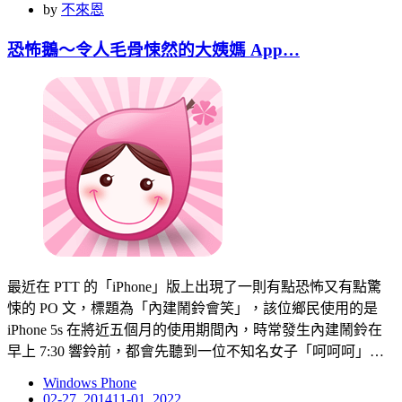
on
by
不來恩
恐怖鵝～令人毛骨悚然的大姨媽 App…
最近在 PTT 的「iPhone」版上出現了一則有點恐怖又有點驚
悚的 PO 文，標題為「內建鬧鈴會笑」，該位鄉民使用的是
iPhone 5s 在將近五個月的使用期間內，時常發生內建鬧鈴在
早上 7:30 響鈴前，都會先聽到一位不知名女子「呵呵呵」…
Windows Phone
Posted
02-27, 2014
11-01, 2022