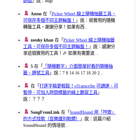
遊戲
」說：uugi
Aston
在「
Picker Wheel 線上隨機抽籤工具，
可保存多個不同主題輪盤！
」說：很實用的隨機
轉盤工具，謝謝分享！如果有西...
zeeshy khan
在「
Picker Wheel 線上隨機抽籤
工具，可保存多個不同主題輪盤！
」說：感謝分
享這個實用的工具！🎉 如果有需要波...
5
在「
「隨機數字」介面簡單好看的隨機抽
籤、選號工具
」說：7 8 14 16 17 18 20 2...
在「
打逐字稿更輕鬆！oTranscribe 可調速、可
暫停、可加入時間標籤的線上聽寫工具
」
說：？？？
SongFromLink
在「
SoundHound 用「哼歌」
的方式找歌（音樂識別軟體）
」說：這篇介紹
SoundHound 的情境很...