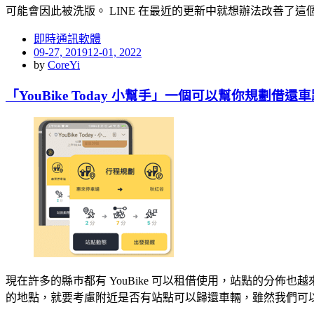
可能會因此被洗版。 LINE 在最近的更新中就想辦法改善了這
即時通訊軟體
Posted
09-27, 2019
12-01, 2022
on
by
CoreYi
「YouBike Today 小幫手」一個可以幫你規劃借還車
現在許多的縣巿都有 YouBike 可以租借使用，站點的分佈
的地點，就要考慮附近是否有站點可以歸還車輛，雖然我們可