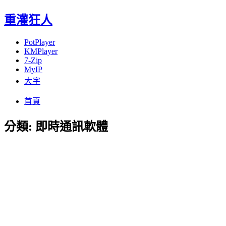
重灌狂人
PotPlayer
KMPlayer
7-Zip
MyIP
大字
Menu
Skip
首頁
to
content
分類:
即時通訊軟體