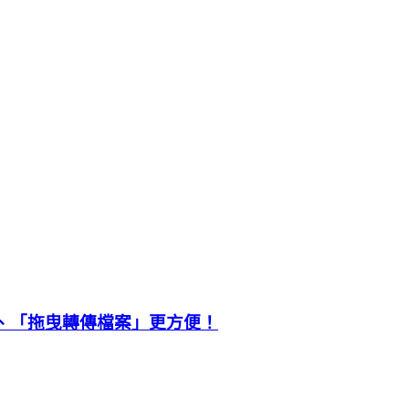
」、「拖曳轉傳檔案」更方便！