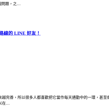
個問題，之…
路線的 LINE 好友！
也越來越完善，所以很多人都喜歡把它當作每天通勤中的一環，甚至做為
以在…