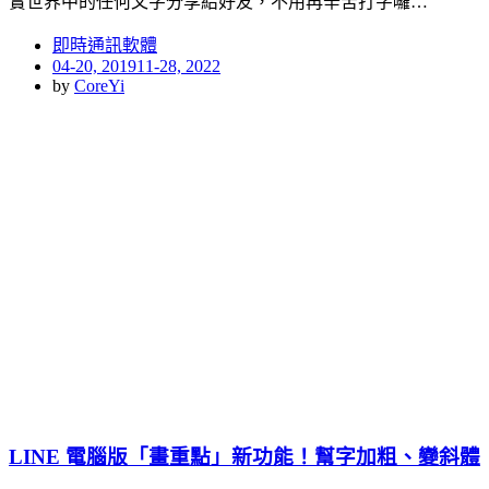
實世界中的任何文字分享給好友，不用再辛苦打字囉…
即時通訊軟體
Posted
04-20, 2019
11-28, 2022
on
by
CoreYi
LINE 電腦版「畫重點」新功能！幫字加粗、變斜體