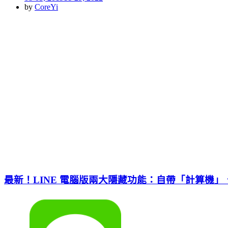
on
by
CoreYi
最新！LINE 電腦版兩大隱藏功能：自帶「計算機