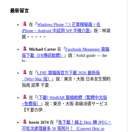
最新留言
在「
Windows Phone 7.5 芒果模擬器，在
iPhone、Android 中試用 WP 手機介面
」說：林湖
銘。。。。。
Michael Carter
在「
Facebook Messenger 電腦
版下載（FB傳訊軟體）
」說：Solid guide — the
lo...
在「
LINE 電腦版官方下載 2026 最新版
（Win+Mac 版）
」說：東京・大阪 日本女生預約
指南 認準 千夏...
在「
[下載] WinRAR 壓縮軟體（繁體中文版
+免費版）
」說：東京・大阪 高級派遣サービス
【千夏の伊...
bowie 2674
在「
免下載！線上 Heic 轉 JPEG，
可批次處理最多 50 張照片！（Convert Heic to