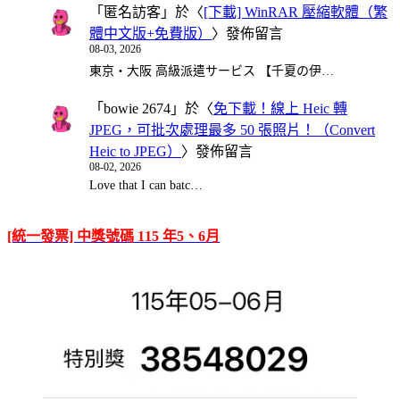
「
匿名訪客
」於〈
[下載] WinRAR 壓縮軟體（繁
體中文版+免費版）
〉發佈留言
08-03, 2026
東京・大阪 高級派遣サービス 【千夏の伊…
「
bowie 2674
」於〈
免下載！線上 Heic 轉
JPEG，可批次處理最多 50 張照片！（Convert
Heic to JPEG）
〉發佈留言
08-02, 2026
Love that I can batc…
[統一發票] 中獎號碼 115 年5、6月