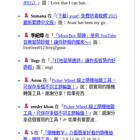
JPEG）
」說：Love that I can batc...
Sumana
在「
[下載] avast! 免費防毒軟體 2025
最新繁體中文版
」說：Avast has been my go...
李紹煒
在「
「MixerBox 鬧鐘」使用 YouTube
音樂當鬧鈴聲！讓你舒服的醒來～
」說：
liweiwei0123roy@gmai...
Tugy
在「
「打地鼠學唐詩」讓你長智慧的好
遊戲
」說：uugi
Aston
在「
Picker Wheel 線上隨機抽籤工具，
可保存多個不同主題輪盤！
」說：很實用的隨機
轉盤工具，謝謝分享！如果有西...
zeeshy khan
在「
Picker Wheel 線上隨機抽籤
工具，可保存多個不同主題輪盤！
」說：感謝分
享這個實用的工具！🎉 如果有需要波...
5
在「
「隨機數字」介面簡單好看的隨機抽
籤、選號工具
」說：7 8 14 16 17 18 20 2...