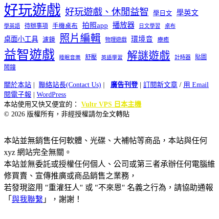
好玩遊戲
好玩遊戲、休閒益智
學英文
學日文
播放器
拍照app
待辦事項
手機桌布
學英語
日文學習
桌布
照片編輯
桌面小工具
環境音
濾鏡
療癒
物理遊戲
益智遊戲
解謎遊戲
舒壓
貼圖
計時器
睡眠音樂
英語學習
鬧鐘
關於本站
|
聯絡站長(Contact Us)
|
廣告刊登
|
訂閱新文章
/
用 Email
閱電子報
|
WordPress
本站使用又快又便宜的：
Vultr VPS 日本主機
© 2026 版權所有，非經授權請勿全文轉貼
本站並無銷售任何軟體、光碟、大補帖等商品，本站與任何
xyz 網站完全無關。
本站並無委託或授權任何個人、公司或第三者承辦任何電腦維
修買賣、宣傳推廣或商品銷售之業務，
若發現盜用 "重灌狂人" 或 "不來恩" 名義之行為，請協助通報
「
與我聯繫
」，謝謝！