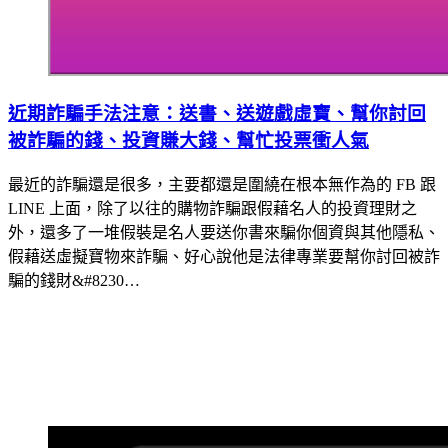
近期詐騙手法注意：送書、送遊戲虛寶、幫你討回
被詐騙的錢、投資賺大錢、幫忙投票衝人氣
最近的詐騙還是很多，主要都還是圍繞在根本無作為的 FB 跟
LINE 上面，除了以往的購物詐騙跟假藉名人的投資理財之
外，還多了一堆假裝是名人要送你書來騙你個資與其他隱私、
假藉送虛擬寶物來詐騙、好心說他是法律專業要幫你討回被詐
騙的錢財&#8230…