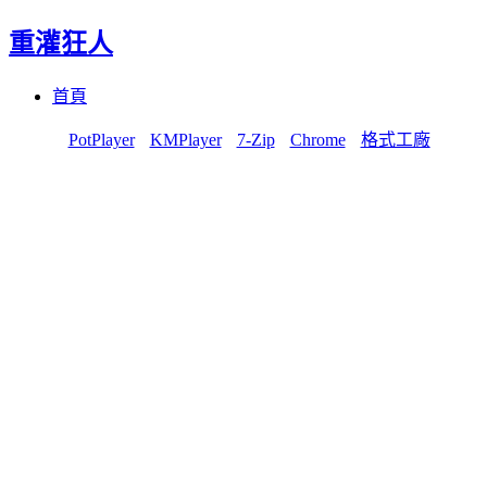
重灌狂人
Menu
Skip
首頁
to
content
PotPlayer
KMPlayer
7-Zip
Chrome
格式工廠