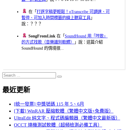
在「
打逐字稿更輕鬆！oTranscribe 可調速、可
暫停、可加入時間標籤的線上聽寫工具
」
說：？？？
SongFromLink
在「
SoundHound 用「哼歌」
的方式找歌（音樂識別軟體）
」說：這篇介紹
SoundHound 的情境很...
Search
Search
for:
最近更新
[統一發票] 中獎號碼 115 年 5、6月
[下載] WinRAR 壓縮軟體（繁體中文版+免費版）
UltraEdit 純文字、程式碼編輯器（繁體中文最新版）
OCCT 燒機測試軟體（超頻檢測必備工具）