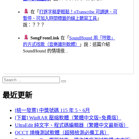
在「
打逐字稿更輕鬆！oTranscribe 可調速、可
暫停、可加入時間標籤的線上聽寫工具
」
說：？？？
SongFromLink
在「
SoundHound 用「哼歌」
的方式找歌（音樂識別軟體）
」說：這篇介紹
SoundHound 的情境很...
Search
Search
for:
最近更新
[統一發票] 中獎號碼 115 年 5、6月
[下載] WinRAR 壓縮軟體（繁體中文版+免費版）
UltraEdit 純文字、程式碼編輯器（繁體中文最新版）
OCCT 燒機測試軟體（超頻檢測必備工具）