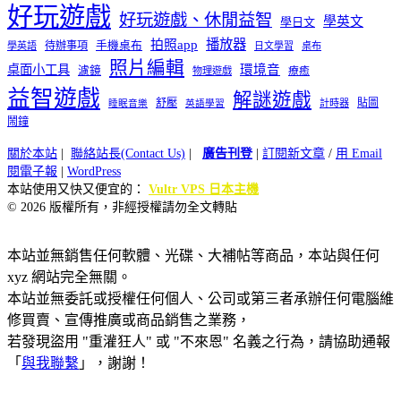
好玩遊戲
好玩遊戲、休閒益智
學英文
學日文
播放器
拍照app
待辦事項
手機桌布
學英語
日文學習
桌布
照片編輯
桌面小工具
環境音
濾鏡
療癒
物理遊戲
益智遊戲
解謎遊戲
舒壓
貼圖
計時器
睡眠音樂
英語學習
鬧鐘
關於本站
|
聯絡站長(Contact Us)
|
廣告刊登
|
訂閱新文章
/
用 Email
閱電子報
|
WordPress
本站使用又快又便宜的：
Vultr VPS 日本主機
© 2026 版權所有，非經授權請勿全文轉貼
本站並無銷售任何軟體、光碟、大補帖等商品，本站與任何
xyz 網站完全無關。
本站並無委託或授權任何個人、公司或第三者承辦任何電腦維
修買賣、宣傳推廣或商品銷售之業務，
若發現盜用 "重灌狂人" 或 "不來恩" 名義之行為，請協助通報
「
與我聯繫
」，謝謝！