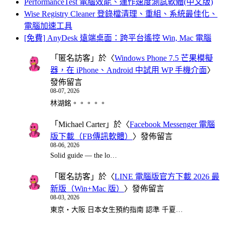
PerformanceTest 電腦效能、運作速度測試軟體(中文版)
Wise Registry Cleaner 登錄檔清理、重組、系統最佳化、
電腦加速工具
[免費] AnyDesk 遠端桌面：跨平台遙控 Win, Mac 電腦
「
匿名訪客
」於〈
Windows Phone 7.5 芒果模擬
器，在 iPhone、Android 中試用 WP 手機介面
〉
發佈留言
08-07, 2026
林湖銘。。。。。
「
Michael Carter
」於〈
Facebook Messenger 電腦
版下載（FB傳訊軟體）
〉發佈留言
08-06, 2026
Solid guide — the lo…
「
匿名訪客
」於〈
LINE 電腦版官方下載 2026 最
新版（Win+Mac 版）
〉發佈留言
08-03, 2026
東京・大阪 日本女生預約指南 認準 千夏…