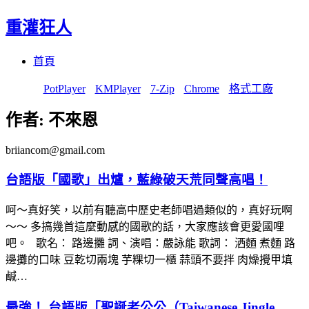
重灌狂人
Menu
Skip
首頁
to
content
PotPlayer
KMPlayer
7-Zip
Chrome
格式工廠
作者:
不來恩
briiancom@gmail.com
台語版「國歌」出爐，藍綠破天荒同聲高唱！
呵～真好笑，以前有聽高中歷史老師唱過類似的，真好玩啊
～～ 多搞幾首這麼動感的國歌的話，大家應該會更愛國哩
吧。 歌名： 路邊攤 詞、演唱：嚴詠能 歌詞： 洒麵 煮麵 路
邊攤的口味 豆乾切兩塊 芋粿切一櫃 蒜頭不要拌 肉燥攪甲填
鹹…
最強！ 台語版「聖誕老公公（Taiwanese Jingle