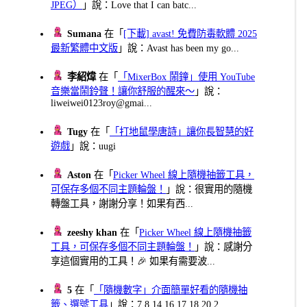
JPEG）
」說：Love that I can batc...
Sumana
在「
[下載] avast! 免費防毒軟體 2025
最新繁體中文版
」說：Avast has been my go...
李紹煒
在「
「MixerBox 鬧鐘」使用 YouTube
音樂當鬧鈴聲！讓你舒服的醒來～
」說：
liweiwei0123roy@gmai...
Tugy
在「
「打地鼠學唐詩」讓你長智慧的好
遊戲
」說：uugi
Aston
在「
Picker Wheel 線上隨機抽籤工具，
可保存多個不同主題輪盤！
」說：很實用的隨機
轉盤工具，謝謝分享！如果有西...
zeeshy khan
在「
Picker Wheel 線上隨機抽籤
工具，可保存多個不同主題輪盤！
」說：感謝分
享這個實用的工具！🎉 如果有需要波...
5
在「
「隨機數字」介面簡單好看的隨機抽
籤、選號工具
」說：7 8 14 16 17 18 20 2...