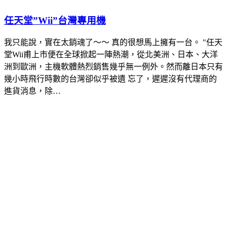
任天堂”Wii”台灣專用機
我只能說，實在太銷魂了～～ 真的很想馬上擁有一台。 "任天
堂Wii甫上市便在全球掀起一陣熱潮，從北美洲、日本、大洋
洲到歐洲，主機軟體熱烈銷售幾乎無一例外。然而離日本只有
幾小時飛行時數的台灣卻似乎被遺 忘了，遲遲沒有代理商的
進貨消息，除…