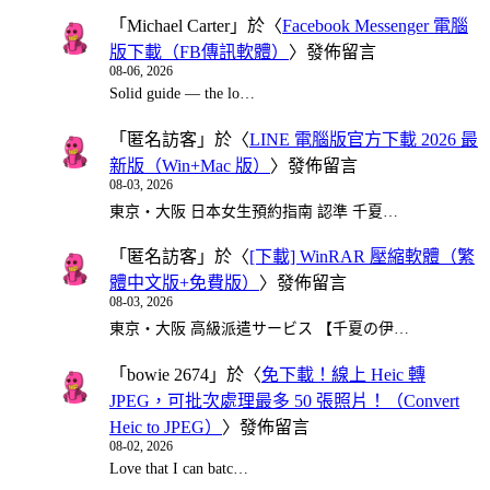
「
Michael Carter
」於〈
Facebook Messenger 電腦
版下載（FB傳訊軟體）
〉發佈留言
08-06, 2026
Solid guide — the lo…
「
匿名訪客
」於〈
LINE 電腦版官方下載 2026 最
新版（Win+Mac 版）
〉發佈留言
08-03, 2026
東京・大阪 日本女生預約指南 認準 千夏…
「
匿名訪客
」於〈
[下載] WinRAR 壓縮軟體（繁
體中文版+免費版）
〉發佈留言
08-03, 2026
東京・大阪 高級派遣サービス 【千夏の伊…
「
bowie 2674
」於〈
免下載！線上 Heic 轉
JPEG，可批次處理最多 50 張照片！（Convert
Heic to JPEG）
〉發佈留言
08-02, 2026
Love that I can batc…