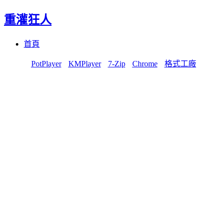
重灌狂人
Menu
Skip
首頁
to
content
PotPlayer
KMPlayer
7-Zip
Chrome
格式工廠