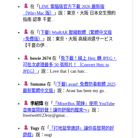
在「
LINE 電腦版官方下載 2026 最新版
（Win+Mac 版）
」說：東京・大阪 日本女生預約
指南 認準 千夏...
在「
[下載] WinRAR 壓縮軟體（繁體中文版
+免費版）
」說：東京・大阪 高級派遣サービス
【千夏の伊...
bowie 2674
在「
免下載！線上 Heic 轉 JPEG，
可批次處理最多 50 張照片！（Convert Heic to
JPEG）
」說：Love that I can batc...
Sumana
在「
[下載] avast! 免費防毒軟體 2025
最新繁體中文版
」說：Avast has been my go...
李紹煒
在「
「MixerBox 鬧鐘」使用 YouTube
音樂當鬧鈴聲！讓你舒服的醒來～
」說：
liweiwei0123roy@gmai...
Tugy
在「
「打地鼠學唐詩」讓你長智慧的好
遊戲
」說：uugi