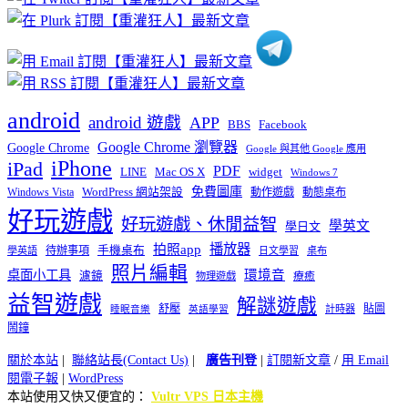
類
android
android 遊戲
APP
BBS
Facebook
Google Chrome 瀏覽器
Google Chrome
Google 與其他 Google 應用
iPhone
iPad
PDF
widget
LINE
Mac OS X
Windows 7
免費圖庫
Windows Vista
WordPress 網站架設
動作遊戲
動態桌布
好玩遊戲
好玩遊戲、休閒益智
學英文
學日文
播放器
拍照app
待辦事項
手機桌布
學英語
日文學習
桌布
照片編輯
桌面小工具
環境音
濾鏡
療癒
物理遊戲
益智遊戲
解謎遊戲
舒壓
貼圖
計時器
睡眠音樂
英語學習
鬧鐘
關於本站
|
聯絡站長(Contact Us)
|
廣告刊登
|
訂閱新文章
/
用 Email
閱電子報
|
WordPress
本站使用又快又便宜的：
Vultr VPS 日本主機