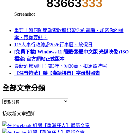
Screenshot
重要！如何防範勒索軟體綁架你的電腦、加密你的檔
案、跟你要錢？
115人事行政總處2026行事曆、放假日
[免費下載] Windows 11 簡體/繁體中文版 光碟映像 (ISO
檔案) 官方網站正式版本
最新酒駕罰則：關3年、罰30萬、扣駕照牌照
【注音符號】轉【漢語拼音】字母對照表
全部文章分類
全
部
接收新文章通知
文
章
分