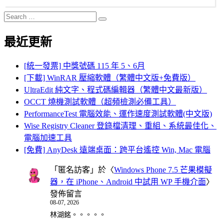
Search
Search
for:
最近更新
[統一發票] 中獎號碼 115 年 5、6月
[下載] WinRAR 壓縮軟體（繁體中文版+免費版）
UltraEdit 純文字、程式碼編輯器（繁體中文最新版）
OCCT 燒機測試軟體（超頻檢測必備工具）
PerformanceTest 電腦效能、運作速度測試軟體(中文版)
Wise Registry Cleaner 登錄檔清理、重組、系統最佳化、
電腦加速工具
[免費] AnyDesk 遠端桌面：跨平台遙控 Win, Mac 電腦
「
匿名訪客
」於〈
Windows Phone 7.5 芒果模擬
器，在 iPhone、Android 中試用 WP 手機介面
〉
發佈留言
08-07, 2026
林湖銘。。。。。