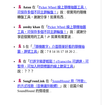
Aston
在「
Picker Wheel 線上隨機抽籤工具，
可保存多個不同主題輪盤！
」說：很實用的隨機
轉盤工具，謝謝分享！如果有西...
zeeshy khan
在「
Picker Wheel 線上隨機抽籤
工具，可保存多個不同主題輪盤！
」說：感謝分
享這個實用的工具！🎉 如果有需要波...
5
在「
「隨機數字」介面簡單好看的隨機抽
籤、選號工具
」說：7 8 14 16 17 18 20 2...
在「
打逐字稿更輕鬆！oTranscribe 可調速、可
暫停、可加入時間標籤的線上聽寫工具
」
說：？？？
SongFromLink
在「
SoundHound 用「哼歌」
的方式找歌（音樂識別軟體）
」說：這篇介紹
SoundHound 的情境很...