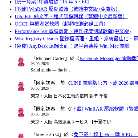
[統一發票] 中獎號碼 115 年 5、6月
[下載] WinRAR 壓縮軟體（繁體中文版+免費版）
UltraEdit 純文字、程式碼編輯器（繁體中文最新版）
OCCT 燒機測試軟體（超頻檢測必備工具）
PerformanceTest 電腦效能、運作速度測試軟體(中文版)
Wise Registry Cleaner 登錄檔清理、重組、系統最佳
[免費] AnyDesk 遠端桌面：跨平台遙控 Win, Mac 電腦
「
Michael Carter
」於〈
Facebook Messenger
08-06, 2026
Solid guide — the lo…
「
匿名訪客
」於〈
LINE 電腦版官方下載 2026 最
08-03, 2026
東京・大阪 日本女生預約指南 認準 千夏…
「
匿名訪客
」於〈
[下載] WinRAR 壓縮軟體（
08-03, 2026
東京・大阪 高級派遣サービス 【千夏の伊…
「
bowie 2674
」於〈
免下載！線上 Heic 轉 JPEG，可