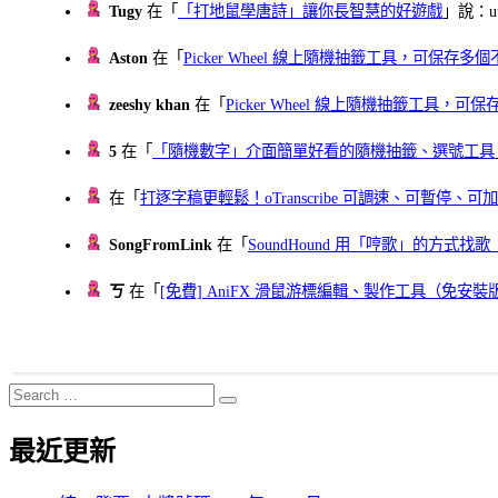
Tugy
在「
「打地鼠學唐詩」讓你長智慧的好遊戲
」說：uu
Aston
在「
Picker Wheel 線上隨機抽籤工具，可保存
zeeshy khan
在「
Picker Wheel 線上隨機抽籤工具，
5
在「
「隨機數字」介面簡單好看的隨機抽籤、選號工具
在「
打逐字稿更輕鬆！oTranscribe 可調速、可暫停
SongFromLink
在「
SoundHound 用「哼歌」的方式
ㄎ
在「
[免費] AniFX 滑鼠游標編輯、製作工具（免安裝
Search
Search
for:
最近更新