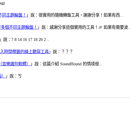
gi
多個不同主題輪盤！
」說：很實用的隨機轉盤工具，謝謝分享！如果有西...
可保存多個不同主題輪盤！
」說：感謝分享這個實用的工具！🎉 如果有需要波..
」說：7 8 14 16 17 18 20 2...
、可加入時間標籤的線上聽寫工具
」說：？？？
找歌（音樂識別軟體）
」說：這篇介紹 SoundHound 的情境很...
版）
」說：ㄎ