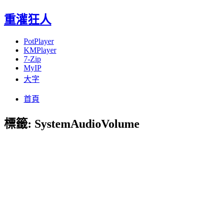
重灌狂人
PotPlayer
KMPlayer
7-Zip
MyIP
大字
Menu
Skip
首頁
to
content
標籤:
SystemAudioVolume