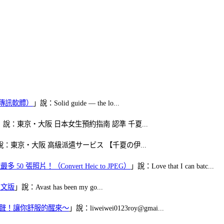
（FB傳訊軟體）
」說：Solid guide — the lo...
」說：東京・大阪 日本女生預約指南 認準 千夏...
說：東京・大阪 高級派遣サービス 【千夏の伊...
50 張照片！（Convert Heic to JPEG）
」說：Love that I can batc...
體中文版
」說：Avast has been my go...
當鬧鈴聲！讓你舒服的醒來～
」說：liweiwei0123roy@gmai...