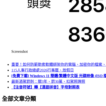
Screenshot
重要！如何防範勒索軟體綁架你的電腦、加密你的檔案、
115人事行政總處2026行事曆、放假日
[免費下載] Windows 11 簡體/繁體中文版 光碟映像 (IS
最新酒駕罰則：關3年、罰30萬、扣駕照牌照
【注音符號】轉【漢語拼音】字母對照表
全部文章分類