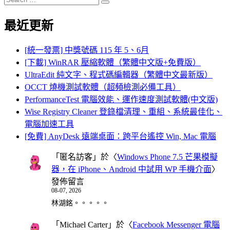
Search
for:
最近更新
[統一發票] 中獎號碼 115 年 5、6月
[下載] WinRAR 壓縮軟體（繁體中文版+免費版）
UltraEdit 純文字、程式碼編輯器（繁體中文最新版）
OCCT 燒機測試軟體（超頻檢測必備工具）
PerformanceTest 電腦效能、運作速度測試軟體(中文版)
Wise Registry Cleaner 登錄檔清理、重組、系統最佳化、
電腦加速工具
[免費] AnyDesk 遠端桌面：跨平台遙控 Win, Mac 電腦
「
匿名訪客
」於〈
Windows Phone 7.5 芒果模擬
器，在 iPhone、Android 中試用 WP 手機介面
〉
發佈留言
08-07, 2026
林湖銘。。。。。
「
Michael Carter
」於〈
Facebook Messenger 電腦