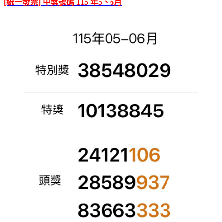
[統一發票] 中獎號碼 115 年5、6月