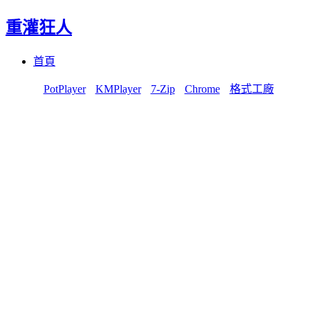
重灌狂人
Menu
Skip
首頁
to
content
PotPlayer
KMPlayer
7-Zip
Chrome
格式工廠