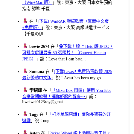
（Win+Mac 版）
」說：東京・大阪 日本女生預約
指南 認準 千夏...
在「
[下載] WinRAR 壓縮軟體（繁體中文版
+免費版）
」說：東京・大阪 高級派遣サービス
【千夏の伊...
bowie 2674
在「
免下載！線上 Heic 轉 JPEG，
可批次處理最多 50 張照片！（Convert Heic to
JPEG）
」說：Love that I can batc...
Sumana
在「
[下載] avast! 免費防毒軟體 2025
最新繁體中文版
」說：Avast has been my go...
李紹煒
在「
「MixerBox 鬧鐘」使用 YouTube
音樂當鬧鈴聲！讓你舒服的醒來～
」說：
liweiwei0123roy@gmai...
Tugy
在「
「打地鼠學唐詩」讓你長智慧的好
遊戲
」說：uugi
Aston
在「
Picker Wheel 線上隨機抽籤工具，