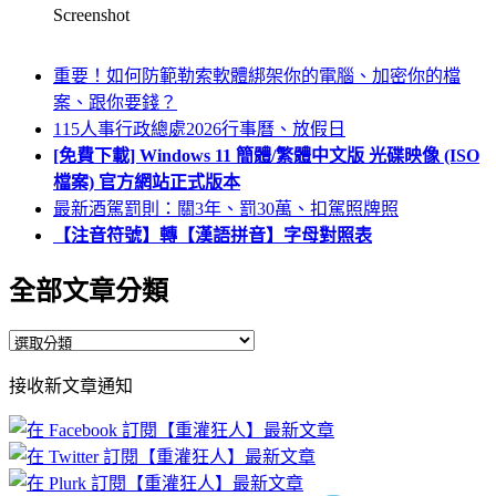
Screenshot
重要！如何防範勒索軟體綁架你的電腦、加密你的檔
案、跟你要錢？
115人事行政總處2026行事曆、放假日
[免費下載] Windows 11 簡體/繁體中文版 光碟映像 (ISO
檔案) 官方網站正式版本
最新酒駕罰則：關3年、罰30萬、扣駕照牌照
【注音符號】轉【漢語拼音】字母對照表
全部文章分類
全
部
接收新文章通知
文
章
分
類