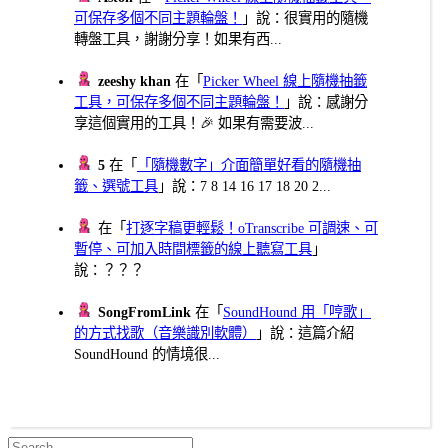
可保存多個不同主題輪盤！
」說：很實用的隨機
轉盤工具，謝謝分享！如果有西...
zeeshy khan
在「
Picker Wheel 線上隨機抽籤
工具，可保存多個不同主題輪盤！
」說：感謝分
享這個實用的工具！🎉 如果有需要波...
5
在「
「隨機數字」介面簡單好看的隨機抽
籤、選號工具
」說：7 8 14 16 17 18 20 2...
在「
打逐字稿更輕鬆！oTranscribe 可調速、可
暫停、可加入時間標籤的線上聽寫工具
」
說：？？？
SongFromLink
在「
SoundHound 用「哼歌」
的方式找歌（音樂識別軟體）
」說：這篇介紹
SoundHound 的情境很...
Search