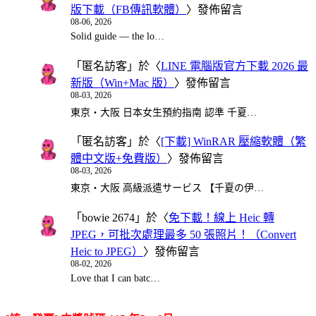
版下載（FB傳訊軟體）
〉發佈留言
08-06, 2026
Solid guide — the lo…
「
匿名訪客
」於〈
LINE 電腦版官方下載 2026 最
新版（Win+Mac 版）
〉發佈留言
08-03, 2026
東京・大阪 日本女生預約指南 認準 千夏…
「
匿名訪客
」於〈
[下載] WinRAR 壓縮軟體（繁
體中文版+免費版）
〉發佈留言
08-03, 2026
東京・大阪 高級派遣サービス 【千夏の伊…
「
bowie 2674
」於〈
免下載！線上 Heic 轉
JPEG，可批次處理最多 50 張照片！（Convert
Heic to JPEG）
〉發佈留言
08-02, 2026
Love that I can batc…