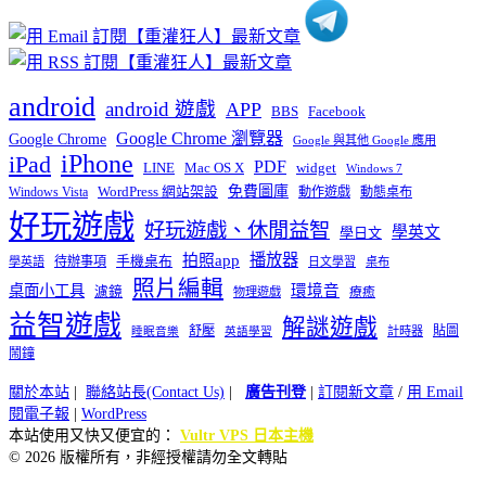
android
android 遊戲
APP
BBS
Facebook
Google Chrome 瀏覽器
Google Chrome
Google 與其他 Google 應用
iPhone
iPad
PDF
widget
LINE
Mac OS X
Windows 7
免費圖庫
Windows Vista
WordPress 網站架設
動作遊戲
動態桌布
好玩遊戲
好玩遊戲、休閒益智
學英文
學日文
播放器
拍照app
待辦事項
手機桌布
學英語
日文學習
桌布
照片編輯
桌面小工具
環境音
濾鏡
療癒
物理遊戲
益智遊戲
解謎遊戲
舒壓
貼圖
計時器
睡眠音樂
英語學習
鬧鐘
關於本站
|
聯絡站長(Contact Us)
|
廣告刊登
|
訂閱新文章
/
用 Email
閱電子報
|
WordPress
本站使用又快又便宜的：
Vultr VPS 日本主機
© 2026 版權所有，非經授權請勿全文轉貼