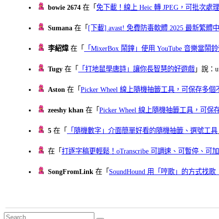
bowie 2674
在「
免下載！線上 Heic 轉 JPEG，可批次處理最多 
Sumana
在「
[下載] avast! 免費防毒軟體 2025 最新繁
李紹煒
在「
「MixerBox 鬧鐘」使用 YouTube 音樂
Tugy
在「
「打地鼠學唐詩」讓你長智慧的好遊戲
」說：uu
Aston
在「
Picker Wheel 線上隨機抽籤工具，可保存
zeeshy khan
在「
Picker Wheel 線上隨機抽籤工具，
5
在「
「隨機數字」介面簡單好看的隨機抽籤、選號工具
在「
打逐字稿更輕鬆！oTranscribe 可調速、可暫停
SongFromLink
在「
SoundHound 用「哼歌」的方式
Search