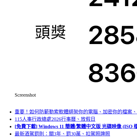
Screenshot
重要！如何防範勒索軟體綁架你的電腦、加密你的檔案、
115人事行政總處2026行事曆、放假日
[免費下載] Windows 11 簡體/繁體中文版 光碟映像 (IS
最新酒駕罰則：關3年、罰30萬、扣駕照牌照