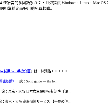
 44 種語言的多國語系介面，且還提供 Windows、Linux、Ma
式，是個相當穩定而好用的免費軟體..
oid 中試用 WP 手機介面
」說：林湖銘。。。。。
（FB傳訊軟體）
」說：Solid guide — the lo...
」說：東京・大阪 日本女生預約指南 認準 千夏...
說：東京・大阪 高級派遣サービス 【千夏の伊...