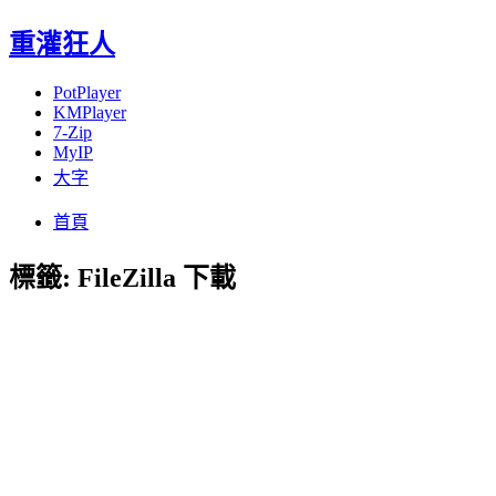
重灌狂人
PotPlayer
KMPlayer
7-Zip
MyIP
大字
Menu
Skip
首頁
to
content
標籤:
FileZilla 下載