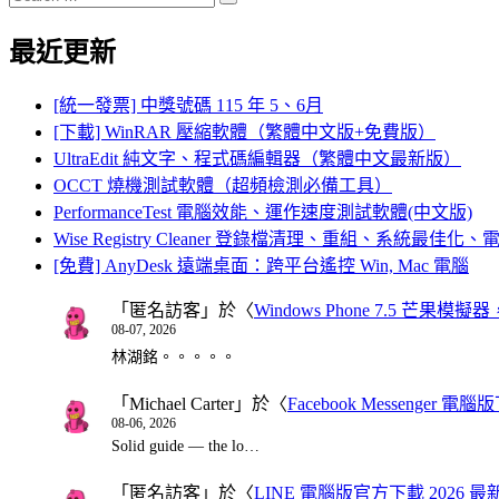
Search
for:
最近更新
[統一發票] 中獎號碼 115 年 5、6月
[下載] WinRAR 壓縮軟體（繁體中文版+免費版）
UltraEdit 純文字、程式碼編輯器（繁體中文最新版）
OCCT 燒機測試軟體（超頻檢測必備工具）
PerformanceTest 電腦效能、運作速度測試軟體(中文版)
Wise Registry Cleaner 登錄檔清理、重組、系統最佳
[免費] AnyDesk 遠端桌面：跨平台遙控 Win, Mac 電腦
「
匿名訪客
」於〈
Windows Phone 7.5 芒果模擬
08-07, 2026
林湖銘。。。。。
「
Michael Carter
」於〈
Facebook Messenger
08-06, 2026
Solid guide — the lo…
「
匿名訪客
」於〈
LINE 電腦版官方下載 2026 最