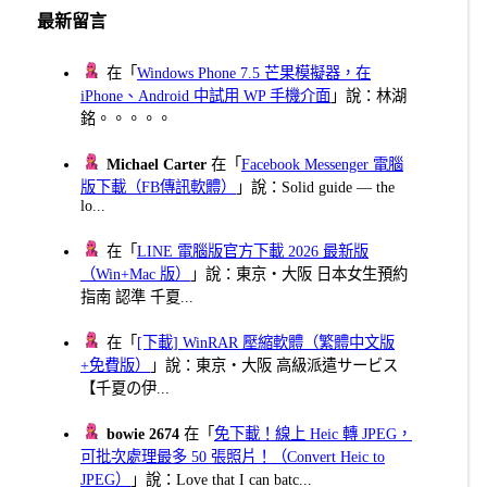
頁
最新留言
在「
Windows Phone 7.5 芒果模擬器，在
iPhone、Android 中試用 WP 手機介面
」說：林湖
銘。。。。。
Michael Carter
在「
Facebook Messenger 電腦
版下載（FB傳訊軟體）
」說：Solid guide — the
lo...
在「
LINE 電腦版官方下載 2026 最新版
（Win+Mac 版）
」說：東京・大阪 日本女生預約
指南 認準 千夏...
在「
[下載] WinRAR 壓縮軟體（繁體中文版
+免費版）
」說：東京・大阪 高級派遣サービス
【千夏の伊...
bowie 2674
在「
免下載！線上 Heic 轉 JPEG，
可批次處理最多 50 張照片！（Convert Heic to
JPEG）
」說：Love that I can batc...