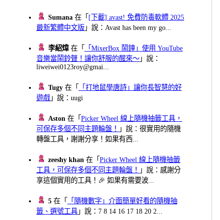
Sumana
在「
[下載] avast! 免費防毒軟體 2025
最新繁體中文版
」說：Avast has been my go...
李紹煒
在「
「MixerBox 鬧鐘」使用 YouTube
音樂當鬧鈴聲！讓你舒服的醒來～
」說：
liweiwei0123roy@gmai...
Tugy
在「
「打地鼠學唐詩」讓你長智慧的好
遊戲
」說：uugi
Aston
在「
Picker Wheel 線上隨機抽籤工具，
可保存多個不同主題輪盤！
」說：很實用的隨機
轉盤工具，謝謝分享！如果有西...
zeeshy khan
在「
Picker Wheel 線上隨機抽籤
工具，可保存多個不同主題輪盤！
」說：感謝分
享這個實用的工具！🎉 如果有需要波...
5
在「
「隨機數字」介面簡單好看的隨機抽
籤、選號工具
」說：7 8 14 16 17 18 20 2...