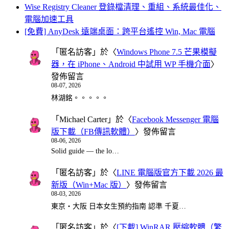
Wise Registry Cleaner 登錄檔清理、重組、系統最佳化、
電腦加速工具
[免費] AnyDesk 遠端桌面：跨平台遙控 Win, Mac 電腦
「
匿名訪客
」於〈
Windows Phone 7.5 芒果模擬
器，在 iPhone、Android 中試用 WP 手機介面
〉
發佈留言
08-07, 2026
林湖銘。。。。。
「
Michael Carter
」於〈
Facebook Messenger 電腦
版下載（FB傳訊軟體）
〉發佈留言
08-06, 2026
Solid guide — the lo…
「
匿名訪客
」於〈
LINE 電腦版官方下載 2026 最
新版（Win+Mac 版）
〉發佈留言
08-03, 2026
東京・大阪 日本女生預約指南 認準 千夏…
「
匿名訪客
」於〈
[下載] WinRAR 壓縮軟體（繁