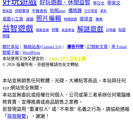
好玩遊戲
好玩遊戲、休閒益智
學英文
學日文
播放器
拍照app
待辦事項
手機桌布
學英語
日文學習
桌布
照片編輯
桌面小工具
環境音
濾鏡
療癒
物理遊戲
益智遊戲
解謎遊戲
舒壓
貼圖
計時器
睡眠音樂
英語學習
鬧鐘
關於本站
|
聯絡站長(Contact Us)
|
廣告刊登
|
訂閱新文章
/
用 Email
閱電子報
|
WordPress
本站使用又快又便宜的：
Vultr VPS 日本主機
© 2026 版權所有，非經授權請勿全文轉貼
本站並無銷售任何軟體、光碟、大補帖等商品，本站與任何
xyz 網站完全無關。
本站並無委託或授權任何個人、公司或第三者承辦任何電腦維
修買賣、宣傳推廣或商品銷售之業務，
若發現盜用 "重灌狂人" 或 "不來恩" 名義之行為，請協助通報
「
與我聯繫
」，謝謝！