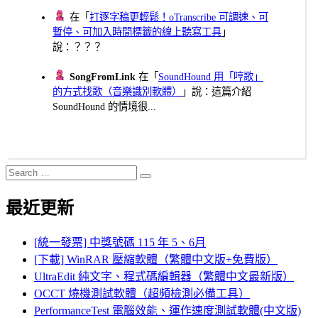
在「
打逐字稿更輕鬆！oTranscribe 可調速、可
暫停、可加入時間標籤的線上聽寫工具
」
說：？？？
SongFromLink
在「
SoundHound 用「哼歌」
的方式找歌（音樂識別軟體）
」說：這篇介紹
SoundHound 的情境很...
Search
Search
for:
最近更新
[統一發票] 中獎號碼 115 年 5、6月
[下載] WinRAR 壓縮軟體（繁體中文版+免費版）
UltraEdit 純文字、程式碼編輯器（繁體中文最新版）
OCCT 燒機測試軟體（超頻檢測必備工具）
PerformanceTest 電腦效能、運作速度測試軟體(中文版)