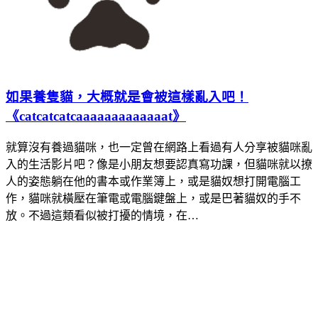
如果養隻貓，大概就是會被這樣亂入吧！
《catcatcatcaaaaaaaaaaaaat》
就算沒有養過貓咪，也一定曾在網路上看過有人分享被貓咪亂
入的生活影片吧？像是小朋友想要認真寫功課，但貓咪就以撩
人的姿態躺在他的書本或作業簿上，或是貓奴想打開電腦工
作，貓咪就橫壓在筆電或電腦鍵盤上，或是巴著貓奴的手不
放。不過這類看似被打擾的情境，在…