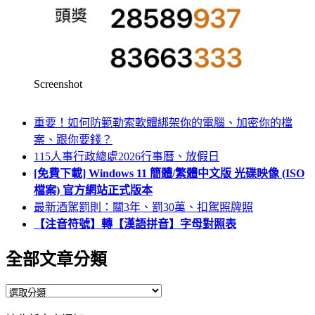
Screenshot
重要！如何防範勒索軟體綁架你的電腦、加密你的檔
案、跟你要錢？
115人事行政總處2026行事曆、放假日
[免費下載] Windows 11 簡體/繁體中文版 光碟映像 (ISO
檔案) 官方網站正式版本
最新酒駕罰則：關3年、罰30萬、扣駕照牌照
【注音符號】轉【漢語拼音】字母對照表
全部文章分類
全
部