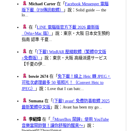
Michael Carter
在「
Facebook Messenger 電腦
版下載（FB傳訊軟體）
」說：Solid guide — the
lo...
在「
LINE 電腦版官方下載 2026 最新版
（Win+Mac 版）
」說：東京・大阪 日本女生預約
指南 認準 千夏...
在「
[下載] WinRAR 壓縮軟體（繁體中文版
+免費版）
」說：東京・大阪 高級派遣サービス
【千夏の伊...
bowie 2674
在「
免下載！線上 Heic 轉 JPEG，
可批次處理最多 50 張照片！（Convert Heic to
JPEG）
」說：Love that I can batc...
Sumana
在「
[下載] avast! 免費防毒軟體 2025
最新繁體中文版
」說：Avast has been my go...
李紹煒
在「
「MixerBox 鬧鐘」使用 YouTube
音樂當鬧鈴聲！讓你舒服的醒來～
」說：
liweiwei0123roy@gmai...