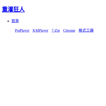
重灌狂人
Menu
Skip
首頁
to
content
PotPlayer
KMPlayer
7-Zip
Chrome
格式工廠