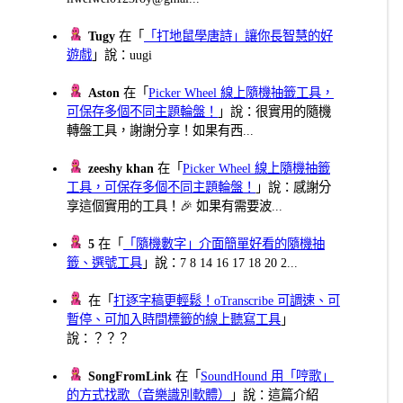
Tugy
在「
「打地鼠學唐詩」讓你長智慧的好
遊戲
」說：uugi
Aston
在「
Picker Wheel 線上隨機抽籤工具，
可保存多個不同主題輪盤！
」說：很實用的隨機
轉盤工具，謝謝分享！如果有西...
zeeshy khan
在「
Picker Wheel 線上隨機抽籤
工具，可保存多個不同主題輪盤！
」說：感謝分
享這個實用的工具！🎉 如果有需要波...
5
在「
「隨機數字」介面簡單好看的隨機抽
籤、選號工具
」說：7 8 14 16 17 18 20 2...
在「
打逐字稿更輕鬆！oTranscribe 可調速、可
暫停、可加入時間標籤的線上聽寫工具
」
說：？？？
SongFromLink
在「
SoundHound 用「哼歌」
的方式找歌（音樂識別軟體）
」說：這篇介紹