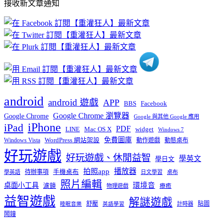
接收新文章通知
文
章
分
類
android
android 遊戲
APP
BBS
Facebook
Google Chrome 瀏覽器
Google Chrome
Google 與其他 Google 應用
iPhone
iPad
PDF
widget
LINE
Mac OS X
Windows 7
免費圖庫
Windows Vista
WordPress 網站架設
動作遊戲
動態桌布
好玩遊戲
好玩遊戲、休閒益智
學英文
學日文
播放器
拍照app
待辦事項
手機桌布
學英語
日文學習
桌布
照片編輯
桌面小工具
環境音
濾鏡
療癒
物理遊戲
益智遊戲
解謎遊戲
舒壓
貼圖
計時器
睡眠音樂
英語學習
鬧鐘