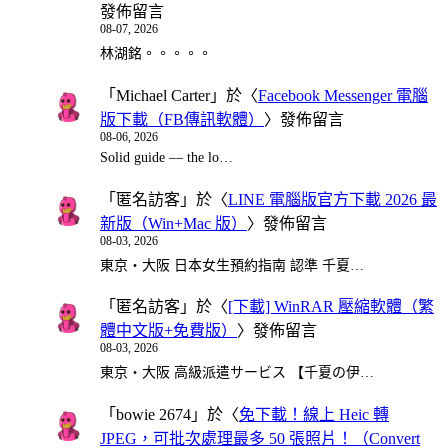
發佈留言
08-07, 2026
林湖銘。。。。。
「
Michael Carter
」於〈
Facebook Messenger 電腦
版下載（FB傳訊軟體）
〉發佈留言
08-06, 2026
Solid guide — the lo…
「
匿名訪客
」於〈
LINE 電腦版官方下載 2026 最
新版（Win+Mac 版）
〉發佈留言
08-03, 2026
東京・大阪 日本女生預約指南 認準 千夏…
「
匿名訪客
」於〈
[下載] WinRAR 壓縮軟體（繁
體中文版+免費版）
〉發佈留言
08-03, 2026
東京・大阪 高級派遣サービス 【千夏の伊…
「
bowie 2674
」於〈
免下載！線上 Heic 轉
JPEG，可批次處理最多 50 張照片！（Convert