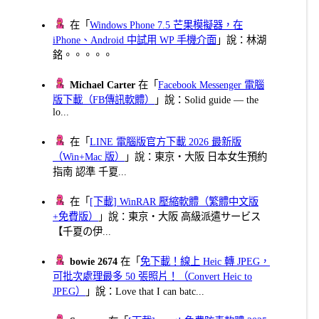
在「
Windows Phone 7.5 芒果模擬器，在
iPhone、Android 中試用 WP 手機介面
」說：林湖
銘。。。。。
Michael Carter
在「
Facebook Messenger 電腦
版下載（FB傳訊軟體）
」說：Solid guide — the
lo...
在「
LINE 電腦版官方下載 2026 最新版
（Win+Mac 版）
」說：東京・大阪 日本女生預約
指南 認準 千夏...
在「
[下載] WinRAR 壓縮軟體（繁體中文版
+免費版）
」說：東京・大阪 高級派遣サービス
【千夏の伊...
bowie 2674
在「
免下載！線上 Heic 轉 JPEG，
可批次處理最多 50 張照片！（Convert Heic to
JPEG）
」說：Love that I can batc...