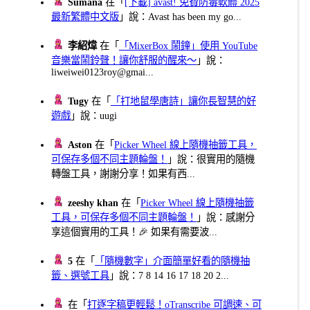
Sumana
在「
[下載] avast! 免費防毒軟體 2025
最新繁體中文版
」說：Avast has been my go...
李紹煒
在「
「MixerBox 鬧鐘」使用 YouTube
音樂當鬧鈴聲！讓你舒服的醒來～
」說：
liweiwei0123roy@gmai...
Tugy
在「
「打地鼠學唐詩」讓你長智慧的好
遊戲
」說：uugi
Aston
在「
Picker Wheel 線上隨機抽籤工具，
可保存多個不同主題輪盤！
」說：很實用的隨機
轉盤工具，謝謝分享！如果有西...
zeeshy khan
在「
Picker Wheel 線上隨機抽籤
工具，可保存多個不同主題輪盤！
」說：感謝分
享這個實用的工具！🎉 如果有需要波...
5
在「
「隨機數字」介面簡單好看的隨機抽
籤、選號工具
」說：7 8 14 16 17 18 20 2...
在「
打逐字稿更輕鬆！oTranscribe 可調速、可