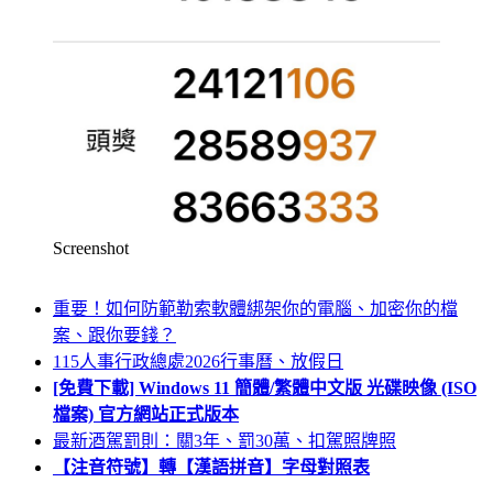
Screenshot
重要！如何防範勒索軟體綁架你的電腦、加密你的檔
案、跟你要錢？
115人事行政總處2026行事曆、放假日
[免費下載] Windows 11 簡體/繁體中文版 光碟映像 (ISO
檔案) 官方網站正式版本
最新酒駕罰則：關3年、罰30萬、扣駕照牌照
【注音符號】轉【漢語拼音】字母對照表