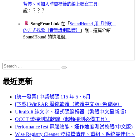
暫停、可加入時間標籤的線上聽寫工具
」
說：？？？
SongFromLink
在「
SoundHound 用「哼歌」
的方式找歌（音樂識別軟體）
」說：這篇介紹
SoundHound 的情境很...
Search
Search
for:
最近更新
[統一發票] 中獎號碼 115 年 5、6月
[下載] WinRAR 壓縮軟體（繁體中文版+免費版）
UltraEdit 純文字、程式碼編輯器（繁體中文最新版）
OCCT 燒機測試軟體（超頻檢測必備工具）
PerformanceTest 電腦效能、運作速度測試軟體(中文版)
Wise Registry Cleaner 登錄檔清理、重組、系統最佳化、