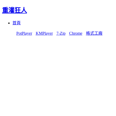
重灌狂人
Menu
Skip
首頁
to
content
PotPlayer
KMPlayer
7-Zip
Chrome
格式工廠