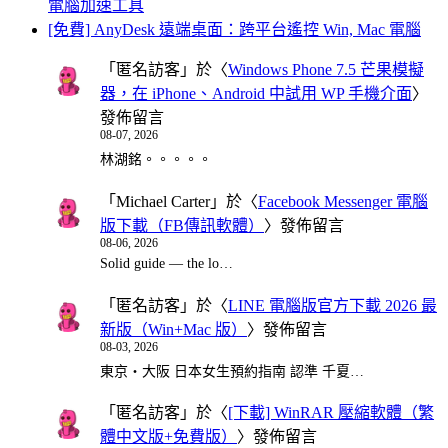
電腦加速工具
[免費] AnyDesk 遠端桌面：跨平台遙控 Win, Mac 電腦
「
匿名訪客
」於〈
Windows Phone 7.5 芒果模擬
器，在 iPhone、Android 中試用 WP 手機介面
〉
發佈留言
08-07, 2026
林湖銘。。。。。
「
Michael Carter
」於〈
Facebook Messenger 電腦
版下載（FB傳訊軟體）
〉發佈留言
08-06, 2026
Solid guide — the lo…
「
匿名訪客
」於〈
LINE 電腦版官方下載 2026 最
新版（Win+Mac 版）
〉發佈留言
08-03, 2026
東京・大阪 日本女生預約指南 認準 千夏…
「
匿名訪客
」於〈
[下載] WinRAR 壓縮軟體（繁
體中文版+免費版）
〉發佈留言