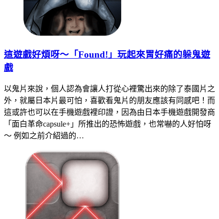
這遊戲好煩呀～「Found!」玩起來胃好痛的躲鬼遊
戲
以鬼片來說，個人認為會讓人打從心裡驚出來的除了泰國片之
外，就屬日本片最可怕，喜歡看鬼片的朋友應該有同感吧！而
這或許也可以在手機遊戲裡印證，因為由日本手機遊戲開發商
「面白革命capsule+」所推出的恐怖遊戲，也常嚇的人好怕呀
～ 例如之前介紹過的…