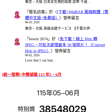
東京・大阪 日本女生預約指南 認準 千夏…
「
匿名訪客
」於〈
[下載] WinRAR 壓縮軟體（繁
體中文版+免費版）
〉發佈留言
08-03, 2026
東京・大阪 高級派遣サービス 【千夏の伊…
「
bowie 2674
」於〈
免下載！線上 Heic 轉
JPEG，可批次處理最多 50 張照片！（Convert
Heic to JPEG）
〉發佈留言
08-02, 2026
Love that I can batc…
[統一發票] 中獎號碼 115 年5、6月