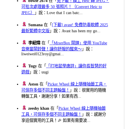
bowie 2674
在「
免下載！線上 Heic 轉 JPEG，
可批次處理最多 50 張照片！（Convert Heic to
JPEG）
」說：Love that I can batc...
Sumana
在「
[下載] avast! 免費防毒軟體 2025
最新繁體中文版
」說：Avast has been my go...
李紹煒
在「
「MixerBox 鬧鐘」使用 YouTube
音樂當鬧鈴聲！讓你舒服的醒來～
」說：
liweiwei0123roy@gmai...
Tugy
在「
「打地鼠學唐詩」讓你長智慧的好
遊戲
」說：uugi
Aston
在「
Picker Wheel 線上隨機抽籤工具，
可保存多個不同主題輪盤！
」說：很實用的隨機
轉盤工具，謝謝分享！如果有西...
zeeshy khan
在「
Picker Wheel 線上隨機抽籤
工具，可保存多個不同主題輪盤！
」說：感謝分
享這個實用的工具！🎉 如果有需要波...