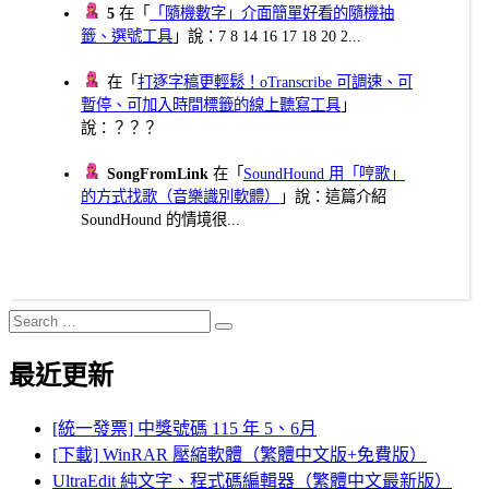
5
在「
「隨機數字」介面簡單好看的隨機抽
籤、選號工具
」說：7 8 14 16 17 18 20 2...
在「
打逐字稿更輕鬆！oTranscribe 可調速、可
暫停、可加入時間標籤的線上聽寫工具
」
說：？？？
SongFromLink
在「
SoundHound 用「哼歌」
的方式找歌（音樂識別軟體）
」說：這篇介紹
SoundHound 的情境很...
Search
Search
for:
最近更新
[統一發票] 中獎號碼 115 年 5、6月
[下載] WinRAR 壓縮軟體（繁體中文版+免費版）
UltraEdit 純文字、程式碼編輯器（繁體中文最新版）