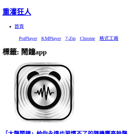
重灌狂人
Menu
Skip
首頁
to
content
PotPlayer
KMPlayer
7-Zip
Chrome
格式工廠
標籤:
鬧鐘app
「大聲鬧鐘」給你永遠也習慣不了的隨機響亮鈴聲