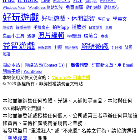
PDF
widget
LINE
Mac OS X
Windows 7
免費圖庫
Windows Vista
WordPress 網站架設
動作遊戲
動態桌布
好玩遊戲
好玩遊戲、休閒益智
學英文
學日文
播放器
拍照app
待辦事項
手機桌布
學英語
日文學習
桌布
照片編輯
桌面小工具
環境音
濾鏡
療癒
物理遊戲
益智遊戲
解謎遊戲
舒壓
貼圖
計時器
睡眠音樂
英語學習
鬧鐘
關於本站
|
聯絡站長(Contact Us)
|
廣告刊登
|
訂閱新文章
/
用 Email
閱電子報
|
WordPress
本站使用又快又便宜的：
Vultr VPS 日本主機
© 2026 版權所有，非經授權請勿全文轉貼
本站並無銷售任何軟體、光碟、大補帖等商品，本站與任何
xyz 網站完全無關。
本站並無委託或授權任何個人、公司或第三者承辦任何電腦維
修買賣、宣傳推廣或商品銷售之業務，
若發現盜用 "重灌狂人" 或 "不來恩" 名義之行為，請協助通報
「
與我聯繫
」，謝謝！