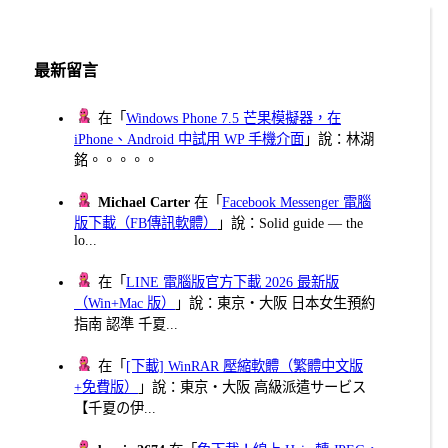
分
頁
最新留言
在「
Windows Phone 7.5 芒果模擬器，在
iPhone、Android 中試用 WP 手機介面
」說：林湖
銘。。。。。
Michael Carter
在「
Facebook Messenger 電腦
版下載（FB傳訊軟體）
」說：Solid guide — the
lo...
在「
LINE 電腦版官方下載 2026 最新版
（Win+Mac 版）
」說：東京・大阪 日本女生預約
指南 認準 千夏...
在「
[下載] WinRAR 壓縮軟體（繁體中文版
+免費版）
」說：東京・大阪 高級派遣サービス
【千夏の伊...