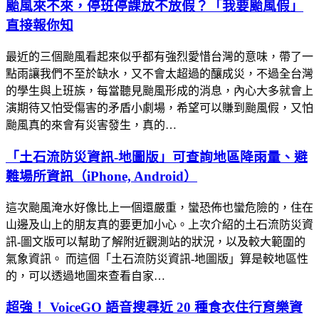
颱風來不來，停班停課放不放假？「我要颱風假」
直接報你知
最近的三個颱風看起來似乎都有強烈愛惜台灣的意味，帶了一
點雨讓我們不至於缺水，又不會太超過的釀成災，不過全台灣
的學生與上班族，每當聽見颱風形成的消息，內心大多就會上
演期待又怕受傷害的矛盾小劇場，希望可以賺到颱風假，又怕
颱風真的來會有災害發生，真的…
「土石流防災資訊-地圖版」可查詢地區降雨量、避
難場所資訊（iPhone, Android）
這次颱風淹水好像比上一個還嚴重，蠻恐佈也蠻危險的，住在
山邊及山上的朋友真的要更加小心。上次介紹的土石流防災資
訊-圖文版可以幫助了解附近觀測站的狀況，以及較大範圍的
氣象資訊。 而這個「土石流防災資訊-地圖版」算是較地區性
的，可以透過地圖來查看自家…
超強！ VoiceGO 語音搜尋近 20 種食衣住行育樂資