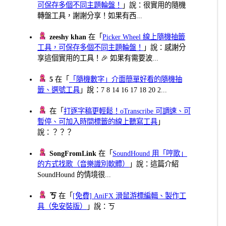
可保存多個不同主題輪盤！
」說：很實用的隨機
轉盤工具，謝謝分享！如果有西...
zeeshy khan
在「
Picker Wheel 線上隨機抽籤
工具，可保存多個不同主題輪盤！
」說：感謝分
享這個實用的工具！🎉 如果有需要波...
5
在「
「隨機數字」介面簡單好看的隨機抽
籤、選號工具
」說：7 8 14 16 17 18 20 2...
在「
打逐字稿更輕鬆！oTranscribe 可調速、可
暫停、可加入時間標籤的線上聽寫工具
」
說：？？？
SongFromLink
在「
SoundHound 用「哼歌」
的方式找歌（音樂識別軟體）
」說：這篇介紹
SoundHound 的情境很...
ㄎ
在「
[免費] AniFX 滑鼠游標編輯、製作工
具（免安裝版）
」說：ㄎ