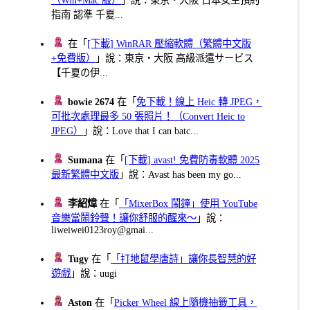
指南 認準 千夏...
在「
[下載] WinRAR 壓縮軟體（繁體中文版
+免費版）
」說：東京・大阪 高級派遣サービス
【千夏の伊...
bowie 2674
在「
免下載！線上 Heic 轉 JPEG，
可批次處理最多 50 張照片！（Convert Heic to
JPEG）
」說：Love that I can batc...
Sumana
在「
[下載] avast! 免費防毒軟體 2025
最新繁體中文版
」說：Avast has been my go...
李紹煒
在「
「MixerBox 鬧鐘」使用 YouTube
音樂當鬧鈴聲！讓你舒服的醒來～
」說：
liweiwei0123roy@gmai...
Tugy
在「
「打地鼠學唐詩」讓你長智慧的好
遊戲
」說：uugi
Aston
在「
Picker Wheel 線上隨機抽籤工具，