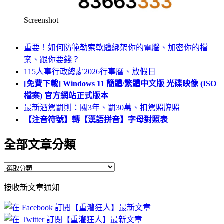
Screenshot
重要！如何防範勒索軟體綁架你的電腦、加密你的檔
案、跟你要錢？
115人事行政總處2026行事曆、放假日
[免費下載] Windows 11 簡體/繁體中文版 光碟映像 (ISO
檔案) 官方網站正式版本
最新酒駕罰則：關3年、罰30萬、扣駕照牌照
【注音符號】轉【漢語拼音】字母對照表
全部文章分類
全
部
接收新文章通知
文
章
分