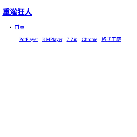
重灌狂人
Menu
Skip
首頁
to
content
PotPlayer
KMPlayer
7-Zip
Chrome
格式工廠