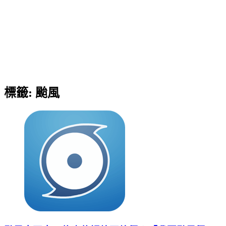
標籤:
颱風