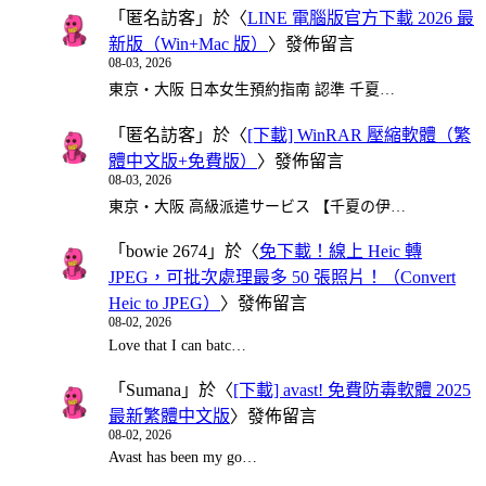
「
匿名訪客
」於〈
LINE 電腦版官方下載 2026 最
新版（Win+Mac 版）
〉發佈留言
08-03, 2026
東京・大阪 日本女生預約指南 認準 千夏…
「
匿名訪客
」於〈
[下載] WinRAR 壓縮軟體（繁
體中文版+免費版）
〉發佈留言
08-03, 2026
東京・大阪 高級派遣サービス 【千夏の伊…
「
bowie 2674
」於〈
免下載！線上 Heic 轉
JPEG，可批次處理最多 50 張照片！（Convert
Heic to JPEG）
〉發佈留言
08-02, 2026
Love that I can batc…
「
Sumana
」於〈
[下載] avast! 免費防毒軟體 2025
最新繁體中文版
〉發佈留言
08-02, 2026
Avast has been my go…