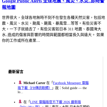
Google Public Alerts 全球地震、風災、水災..即時警
報地圖
世界很大，全球各地無時不刻不在發生各種天然災害，包括地
震、風災、水災、颱風、颶風、暴風雪…等等。有些災害不
大，一下子就過去了，有些災害如日本 311 地震、泰國淹大
水..造成的傷害與影響的時間與範圍都相當長久與遠大。 如果
你的工作或所在產業…
最新留言
Michael Carter
在「
Facebook Messenger 電腦
版下載（FB傳訊軟體）
」說：Solid guide — the
lo...
在「
LINE 電腦版官方下載 2026 最新版
（Win+Mac 版）
」說：東京・大阪 日本女生預約