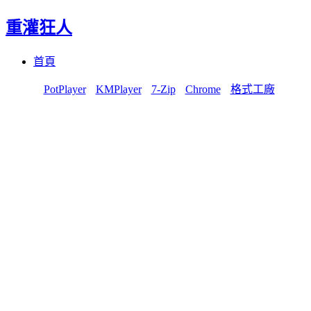
重灌狂人
Menu
Skip
首頁
to
content
PotPlayer
KMPlayer
7-Zip
Chrome
格式工廠