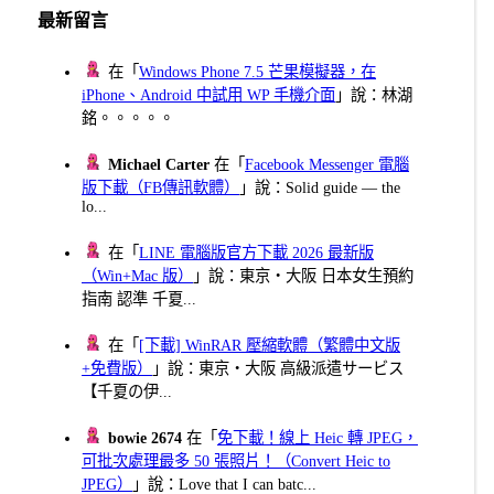
最新留言
在「
Windows Phone 7.5 芒果模擬器，在
iPhone、Android 中試用 WP 手機介面
」說：林湖
銘。。。。。
Michael Carter
在「
Facebook Messenger 電腦
版下載（FB傳訊軟體）
」說：Solid guide — the
lo...
在「
LINE 電腦版官方下載 2026 最新版
（Win+Mac 版）
」說：東京・大阪 日本女生預約
指南 認準 千夏...
在「
[下載] WinRAR 壓縮軟體（繁體中文版
+免費版）
」說：東京・大阪 高級派遣サービス
【千夏の伊...
bowie 2674
在「
免下載！線上 Heic 轉 JPEG，
可批次處理最多 50 張照片！（Convert Heic to
JPEG）
」說：Love that I can batc...