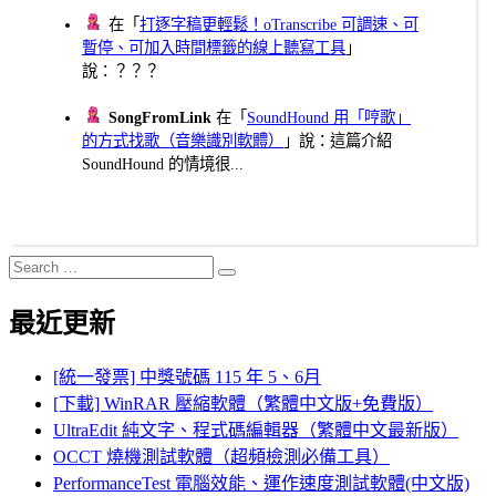
在「
打逐字稿更輕鬆！oTranscribe 可調速、可
暫停、可加入時間標籤的線上聽寫工具
」
說：？？？
SongFromLink
在「
SoundHound 用「哼歌」
的方式找歌（音樂識別軟體）
」說：這篇介紹
SoundHound 的情境很...
Search
Search
for:
最近更新
[統一發票] 中獎號碼 115 年 5、6月
[下載] WinRAR 壓縮軟體（繁體中文版+免費版）
UltraEdit 純文字、程式碼編輯器（繁體中文最新版）
OCCT 燒機測試軟體（超頻檢測必備工具）
PerformanceTest 電腦效能、運作速度測試軟體(中文版)