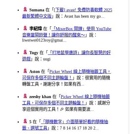
Sumana
在「
[下載] avast! 免費防毒軟體 2025
最新繁體中文版
」說：Avast has been my go...
李紹煒
在「
「MixerBox 鬧鐘」使用 YouTube
音樂當鬧鈴聲！讓你舒服的醒來～
」說：
liweiwei0123roy@gmai...
Tugy
在「
「打地鼠學唐詩」讓你長智慧的好
遊戲
」說：uugi
Aston
在「
Picker Wheel 線上隨機抽籤工具，
可保存多個不同主題輪盤！
」說：很實用的隨機
轉盤工具，謝謝分享！如果有西...
zeeshy khan
在「
Picker Wheel 線上隨機抽籤
工具，可保存多個不同主題輪盤！
」說：感謝分
享這個實用的工具！🎉 如果有需要波...
5
在「
「隨機數字」介面簡單好看的隨機抽
籤、選號工具
」說：7 8 14 16 17 18 20 2...