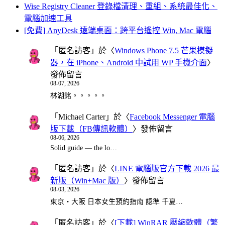
Wise Registry Cleaner 登錄檔清理、重組、系統最佳化、
電腦加速工具
[免費] AnyDesk 遠端桌面：跨平台遙控 Win, Mac 電腦
「
匿名訪客
」於〈
Windows Phone 7.5 芒果模擬
器，在 iPhone、Android 中試用 WP 手機介面
〉
發佈留言
08-07, 2026
林湖銘。。。。。
「
Michael Carter
」於〈
Facebook Messenger 電腦
版下載（FB傳訊軟體）
〉發佈留言
08-06, 2026
Solid guide — the lo…
「
匿名訪客
」於〈
LINE 電腦版官方下載 2026 最
新版（Win+Mac 版）
〉發佈留言
08-03, 2026
東京・大阪 日本女生預約指南 認準 千夏…
「
匿名訪客
」於〈
[下載] WinRAR 壓縮軟體（繁