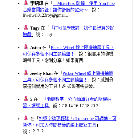
李紹煒
在「
「MixerBox 鬧鐘」使用 YouTube
音樂當鬧鈴聲！讓你舒服的醒來～
」說：
liweiwei0123roy@gmai...
Tugy
在「
「打地鼠學唐詩」讓你長智慧的好
遊戲
」說：uugi
Aston
在「
Picker Wheel 線上隨機抽籤工具，
可保存多個不同主題輪盤！
」說：很實用的隨機
轉盤工具，謝謝分享！如果有西...
zeeshy khan
在「
Picker Wheel 線上隨機抽籤
工具，可保存多個不同主題輪盤！
」說：感謝分
享這個實用的工具！🎉 如果有需要波...
5
在「
「隨機數字」介面簡單好看的隨機抽
籤、選號工具
」說：7 8 14 16 17 18 20 2...
在「
打逐字稿更輕鬆！oTranscribe 可調速、可
暫停、可加入時間標籤的線上聽寫工具
」
說：？？？