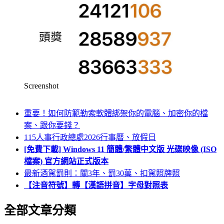
Screenshot
重要！如何防範勒索軟體綁架你的電腦、加密你的檔
案、跟你要錢？
115人事行政總處2026行事曆、放假日
[免費下載] Windows 11 簡體/繁體中文版 光碟映像 (ISO
檔案) 官方網站正式版本
最新酒駕罰則：關3年、罰30萬、扣駕照牌照
【注音符號】轉【漢語拼音】字母對照表
全部文章分類