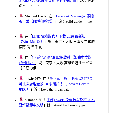
iPhone、Android 中試用 WP 手機介面
」說：林湖
銘。。。。。
Michael Carter
在「
Facebook Messenger 電腦
版下載（FB傳訊軟體）
」說：Solid guide — the
lo...
在「
LINE 電腦版官方下載 2026 最新版
（Win+Mac 版）
」說：東京・大阪 日本女生預約
指南 認準 千夏...
在「
[下載] WinRAR 壓縮軟體（繁體中文版
+免費版）
」說：東京・大阪 高級派遣サービス
【千夏の伊...
bowie 2674
在「
免下載！線上 Heic 轉 JPEG，
可批次處理最多 50 張照片！（Convert Heic to
JPEG）
」說：Love that I can batc...
Sumana
在「
[下載] avast! 免費防毒軟體 2025
最新繁體中文版
」說：Avast has been my go...