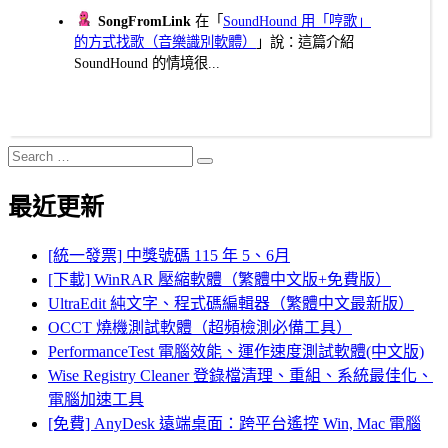
SongFromLink
在「
SoundHound 用「哼歌」
的方式找歌（音樂識別軟體）
」說：這篇介紹
SoundHound 的情境很...
Search
Search
for:
最近更新
[統一發票] 中獎號碼 115 年 5、6月
[下載] WinRAR 壓縮軟體（繁體中文版+免費版）
UltraEdit 純文字、程式碼編輯器（繁體中文最新版）
OCCT 燒機測試軟體（超頻檢測必備工具）
PerformanceTest 電腦效能、運作速度測試軟體(中文版)
Wise Registry Cleaner 登錄檔清理、重組、系統最佳化、
電腦加速工具
[免費] AnyDesk 遠端桌面：跨平台遙控 Win, Mac 電腦