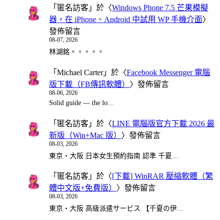
「
匿名訪客
」於〈
Windows Phone 7.5 芒果模擬
器，在 iPhone、Android 中試用 WP 手機介面
〉
發佈留言
08-07, 2026
林湖銘。。。。。
「
Michael Carter
」於〈
Facebook Messenger 電腦
版下載（FB傳訊軟體）
〉發佈留言
08-06, 2026
Solid guide — the lo…
「
匿名訪客
」於〈
LINE 電腦版官方下載 2026 最
新版（Win+Mac 版）
〉發佈留言
08-03, 2026
東京・大阪 日本女生預約指南 認準 千夏…
「
匿名訪客
」於〈
[下載] WinRAR 壓縮軟體（繁
體中文版+免費版）
〉發佈留言
08-03, 2026
東京・大阪 高級派遣サービス 【千夏の伊…