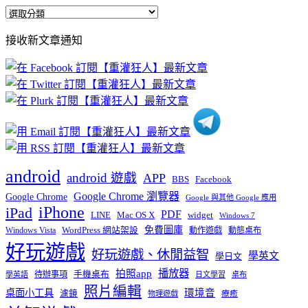
全
部
接收新文章通知
文
章
分
類
android
android 遊戲
APP
BBS
Facebook
Google Chrome 瀏覽器
Google Chrome
Google 與其他 Google 應用
iPhone
iPad
PDF
widget
LINE
Mac OS X
Windows 7
免費圖庫
Windows Vista
WordPress 網站架設
動作遊戲
動態桌布
好玩遊戲
好玩遊戲、休閒益智
學英文
學日文
播放器
拍照app
待辦事項
手機桌布
學英語
日文學習
桌布
照片編輯
桌面小工具
環境音
濾鏡
療癒
物理遊戲