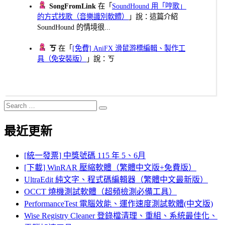
SongFromLink
在「
SoundHound 用「哼歌」
的方式找歌（音樂識別軟體）
」說：這篇介紹
SoundHound 的情境很...
ㄎ
在「
[免費] AniFX 滑鼠游標編輯、製作工
具（免安裝版）
」說：ㄎ
Search
Search
for:
最近更新
[統一發票] 中獎號碼 115 年 5、6月
[下載] WinRAR 壓縮軟體（繁體中文版+免費版）
UltraEdit 純文字、程式碼編輯器（繁體中文最新版）
OCCT 燒機測試軟體（超頻檢測必備工具）
PerformanceTest 電腦效能、運作速度測試軟體(中文版)
Wise Registry Cleaner 登錄檔清理、重組、系統最佳化、