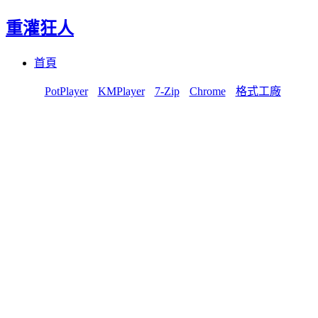
重灌狂人
Menu
Skip
首頁
to
content
PotPlayer
KMPlayer
7-Zip
Chrome
格式工廠