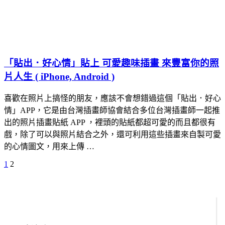
「貼出．好心情」貼上 可愛趣味插畫 來豐富你的照
片人生 ( iPhone, Android )
喜歡在照片上搞怪的朋友，應該不會想錯過這個「貼出．好心
情」APP，它是由台灣插畫師協會結合多位台灣插畫師一起推
出的照片插畫貼紙 APP ，裡頭的貼紙都超可愛的而且都很有
戲，除了可以與照片結合之外，還可利用這些插畫來自製可愛
的心情圖文，用來上傳 …
Previous
Page
Page
1
2
文
Page
章
分
頁