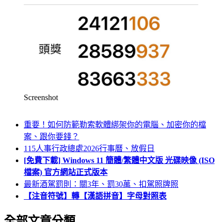
Screenshot
重要！如何防範勒索軟體綁架你的電腦、加密你的檔
案、跟你要錢？
115人事行政總處2026行事曆、放假日
[免費下載] Windows 11 簡體/繁體中文版 光碟映像 (ISO
檔案) 官方網站正式版本
最新酒駕罰則：關3年、罰30萬、扣駕照牌照
【注音符號】轉【漢語拼音】字母對照表
全部文章分類