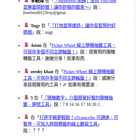
李紹煒
在「
「MixerBox 鬧鐘」使用 YouTube
音樂當鬧鈴聲！讓你舒服的醒來～
」說：
liweiwei0123roy@gmai...
Tugy
在「
「打地鼠學唐詩」讓你長智慧的好
遊戲
」說：uugi
Aston
在「
Picker Wheel 線上隨機抽籤工具，
可保存多個不同主題輪盤！
」說：很實用的隨機
轉盤工具，謝謝分享！如果有西...
zeeshy khan
在「
Picker Wheel 線上隨機抽籤
工具，可保存多個不同主題輪盤！
」說：感謝分
享這個實用的工具！🎉 如果有需要波...
5
在「
「隨機數字」介面簡單好看的隨機抽
籤、選號工具
」說：7 8 14 16 17 18 20 2...
在「
打逐字稿更輕鬆！oTranscribe 可調速、可
暫停、可加入時間標籤的線上聽寫工具
」
說：？？？