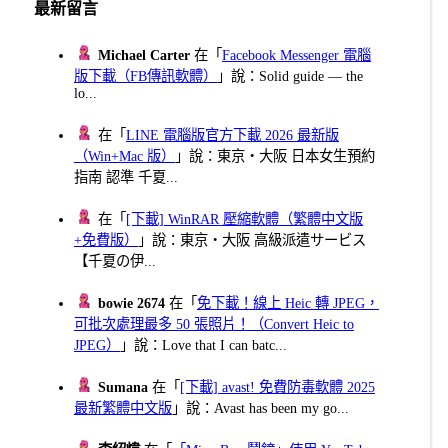
最新留言
Michael Carter
在「
Facebook Messenger 電腦
版下載（FB傳訊軟體）
」說：Solid guide — the
lo...
在「
LINE 電腦版官方下載 2026 最新版
（Win+Mac 版）
」說：東京・大阪 日本女生預約
指南 認準 千夏...
在「
[下載] WinRAR 壓縮軟體（繁體中文版
+免費版）
」說：東京・大阪 高級派遣サービス
【千夏の伊...
bowie 2674
在「
免下載！線上 Heic 轉 JPEG，
可批次處理最多 50 張照片！（Convert Heic to
JPEG）
」說：Love that I can batc...
Sumana
在「
[下載] avast! 免費防毒軟體 2025
最新繁體中文版
」說：Avast has been my go...