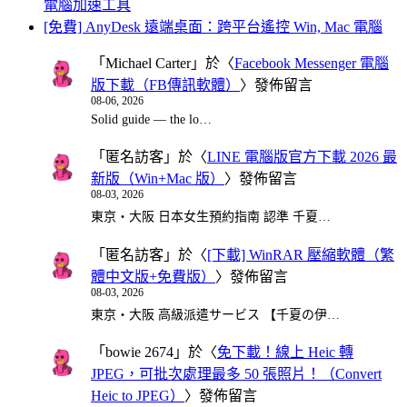
電腦加速工具
[免費] AnyDesk 遠端桌面：跨平台遙控 Win, Mac 電腦
「
Michael Carter
」於〈
Facebook Messenger 電腦
版下載（FB傳訊軟體）
〉發佈留言
08-06, 2026
Solid guide — the lo…
「
匿名訪客
」於〈
LINE 電腦版官方下載 2026 最
新版（Win+Mac 版）
〉發佈留言
08-03, 2026
東京・大阪 日本女生預約指南 認準 千夏…
「
匿名訪客
」於〈
[下載] WinRAR 壓縮軟體（繁
體中文版+免費版）
〉發佈留言
08-03, 2026
東京・大阪 高級派遣サービス 【千夏の伊…
「
bowie 2674
」於〈
免下載！線上 Heic 轉
JPEG，可批次處理最多 50 張照片！（Convert
Heic to JPEG）
〉發佈留言