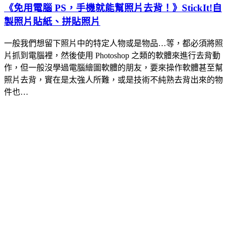
《免用電腦 PS，手機就能幫照片去背！》StickIt!自
製照片貼紙、拼貼照片
一般我們想留下照片中的特定人物或是物品…等，都必須將照
片抓到電腦裡，然後使用 Photoshop 之類的軟體來進行去背動
作，但一般沒學過電腦繪圖軟體的朋友，要來操作軟體甚至幫
照片去背，實在是太強人所難，或是技術不純熟去背出來的物
件也…