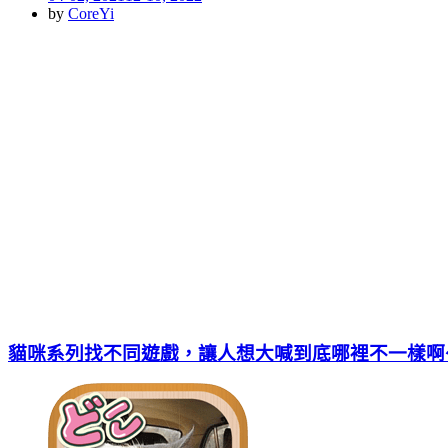
on
by
CoreYi
貓咪系列找不同遊戲，讓人想大喊到底哪裡不一樣啊