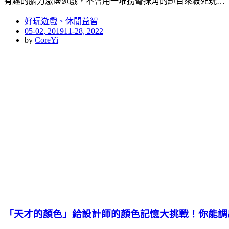
有趣的腦力激盪遊戲，不會用一堆拐彎抹角的題目來殺死玩…
好玩遊戲、休閒益智
Posted
05-02, 2019
11-28, 2022
on
by
CoreYi
「天才的顏色」給設計師的顏色記憶大挑戰！你能調