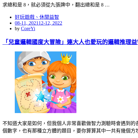
求總和是 8，就必須從九張牌中，翻出總和是 8 …
好玩遊戲、休閒益智
Posted
08-11, 2021
12-12, 2022
on
by
CoreYi
「兒童邏輯國度大冒險」連大人也愛玩的邏輯推理益
不知道大家是如何，但我個人非常喜歡做智力測驗時會遇到的
個數字，也有那種立方體的題目，要你算算其中一共有幾個方