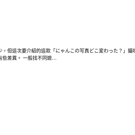
少，但這次要介紹的這款「にゃんこの写真どこ変わった？」貓
些差異。 一般找不同遊…