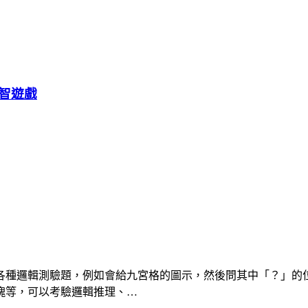
智遊戲
各種邏輯測驗題，例如會給九宮格的圖示，然後問其中「？」的
塊等，可以考驗邏輯推理、…