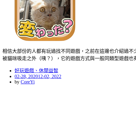
相信大部份的人都有玩過找不同遊戲，之前在這邊也介紹過不
被貓咪吸走之外（咦？），它的遊戲方式與一般同類型遊戲也有
好玩遊戲、休閒益智
Posted
02-28, 2020
12-02, 2022
on
by
CoreYi