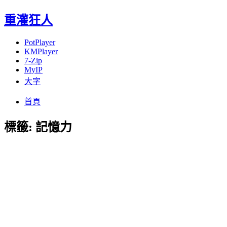
重灌狂人
PotPlayer
KMPlayer
7-Zip
MyIP
大字
Menu
Skip
首頁
to
content
標籤:
記憶力