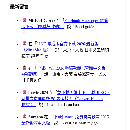
頁
最新留言
Michael Carter
在「
Facebook Messenger 電腦
版下載（FB傳訊軟體）
」說：Solid guide — the
lo...
在「
LINE 電腦版官方下載 2026 最新版
（Win+Mac 版）
」說：東京・大阪 日本女生預約
指南 認準 千夏...
在「
[下載] WinRAR 壓縮軟體（繁體中文版
+免費版）
」說：東京・大阪 高級派遣サービス
【千夏の伊...
bowie 2674
在「
免下載！線上 Heic 轉 JPEG，
可批次處理最多 50 張照片！（Convert Heic to
JPEG）
」說：Love that I can batc...
Sumana
在「
[下載] avast! 免費防毒軟體 2025
最新繁體中文版
」說：Avast has been my go...