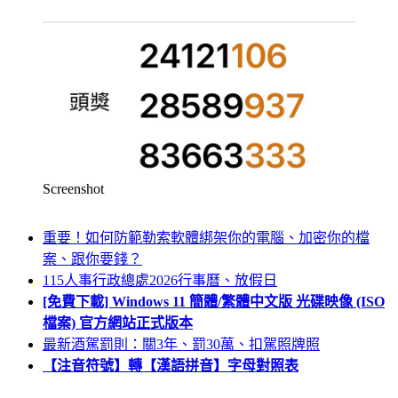
Screenshot
重要！如何防範勒索軟體綁架你的電腦、加密你的檔
案、跟你要錢？
115人事行政總處2026行事曆、放假日
[免費下載] Windows 11 簡體/繁體中文版 光碟映像 (ISO
檔案) 官方網站正式版本
最新酒駕罰則：關3年、罰30萬、扣駕照牌照
【注音符號】轉【漢語拼音】字母對照表