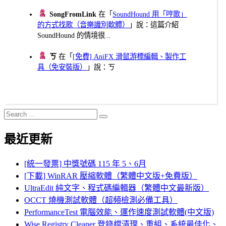
SongFromLink
在「
SoundHound 用「哼歌」
的方式找歌（音樂識別軟體）
」說：這篇介紹
SoundHound 的情境很...
ㄎ
在「
[免費] AniFX 滑鼠游標編輯、製作工
具（免安裝版）
」說：ㄎ
Search
Search
for:
最近更新
[統一發票] 中獎號碼 115 年 5、6月
[下載] WinRAR 壓縮軟體（繁體中文版+免費版）
UltraEdit 純文字、程式碼編輯器（繁體中文最新版）
OCCT 燒機測試軟體（超頻檢測必備工具）
PerformanceTest 電腦效能、運作速度測試軟體(中文版)
Wise Registry Cleaner 登錄檔清理、重組、系統最佳化、