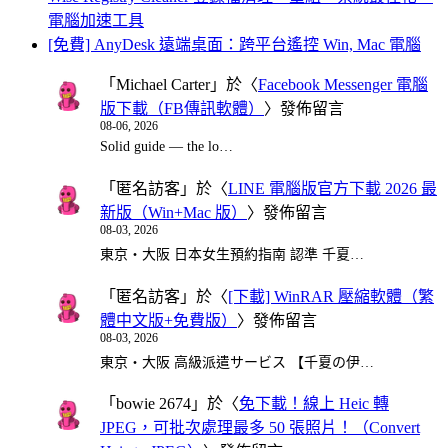
電腦加速工具
[免費] AnyDesk 遠端桌面：跨平台遙控 Win, Mac 電腦
「
Michael Carter
」於〈
Facebook Messenger 電腦
版下載（FB傳訊軟體）
〉發佈留言
08-06, 2026
Solid guide — the lo…
「
匿名訪客
」於〈
LINE 電腦版官方下載 2026 最
新版（Win+Mac 版）
〉發佈留言
08-03, 2026
東京・大阪 日本女生預約指南 認準 千夏…
「
匿名訪客
」於〈
[下載] WinRAR 壓縮軟體（繁
體中文版+免費版）
〉發佈留言
08-03, 2026
東京・大阪 高級派遣サービス 【千夏の伊…
「
bowie 2674
」於〈
免下載！線上 Heic 轉
JPEG，可批次處理最多 50 張照片！（Convert