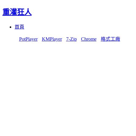
重灌狂人
Menu
Skip
首頁
to
content
PotPlayer
KMPlayer
7-Zip
Chrome
格式工廠