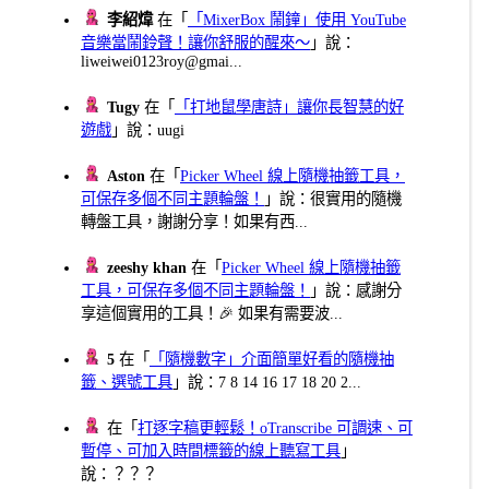
李紹煒
在「
「MixerBox 鬧鐘」使用 YouTube
音樂當鬧鈴聲！讓你舒服的醒來～
」說：
liweiwei0123roy@gmai...
Tugy
在「
「打地鼠學唐詩」讓你長智慧的好
遊戲
」說：uugi
Aston
在「
Picker Wheel 線上隨機抽籤工具，
可保存多個不同主題輪盤！
」說：很實用的隨機
轉盤工具，謝謝分享！如果有西...
zeeshy khan
在「
Picker Wheel 線上隨機抽籤
工具，可保存多個不同主題輪盤！
」說：感謝分
享這個實用的工具！🎉 如果有需要波...
5
在「
「隨機數字」介面簡單好看的隨機抽
籤、選號工具
」說：7 8 14 16 17 18 20 2...
在「
打逐字稿更輕鬆！oTranscribe 可調速、可
暫停、可加入時間標籤的線上聽寫工具
」
說：？？？