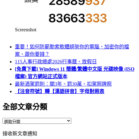
Screenshot
重要！如何防範勒索軟體綁架你的電腦、加密你的檔
案、跟你要錢？
115人事行政總處2026行事曆、放假日
[免費下載] Windows 11 簡體/繁體中文版 光碟映像 (ISO
檔案) 官方網站正式版本
最新酒駕罰則：關3年、罰30萬、扣駕照牌照
【注音符號】轉【漢語拼音】字母對照表
全部文章分類
全
部
接收新文章通知
文