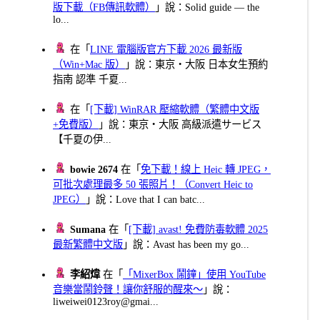
版下載（FB傳訊軟體）
」說：Solid guide — the
lo...
在「
LINE 電腦版官方下載 2026 最新版
（Win+Mac 版）
」說：東京・大阪 日本女生預約
指南 認準 千夏...
在「
[下載] WinRAR 壓縮軟體（繁體中文版
+免費版）
」說：東京・大阪 高級派遣サービス
【千夏の伊...
bowie 2674
在「
免下載！線上 Heic 轉 JPEG，
可批次處理最多 50 張照片！（Convert Heic to
JPEG）
」說：Love that I can batc...
Sumana
在「
[下載] avast! 免費防毒軟體 2025
最新繁體中文版
」說：Avast has been my go...
李紹煒
在「
「MixerBox 鬧鐘」使用 YouTube
音樂當鬧鈴聲！讓你舒服的醒來～
」說：
liweiwei0123roy@gmai...