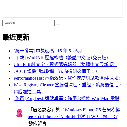
Search
Search
for:
最近更新
[統一發票] 中獎號碼 115 年 5、6月
[下載] WinRAR 壓縮軟體（繁體中文版+免費版）
UltraEdit 純文字、程式碼編輯器（繁體中文最新版）
OCCT 燒機測試軟體（超頻檢測必備工具）
PerformanceTest 電腦效能、運作速度測試軟體(中文版)
Wise Registry Cleaner 登錄檔清理、重組、系統最佳化、
電腦加速工具
[免費] AnyDesk 遠端桌面：跨平台遙控 Win, Mac 電腦
「
匿名訪客
」於〈
Windows Phone 7.5 芒果模擬
器，在 iPhone、Android 中試用 WP 手機介面
〉
發佈留言