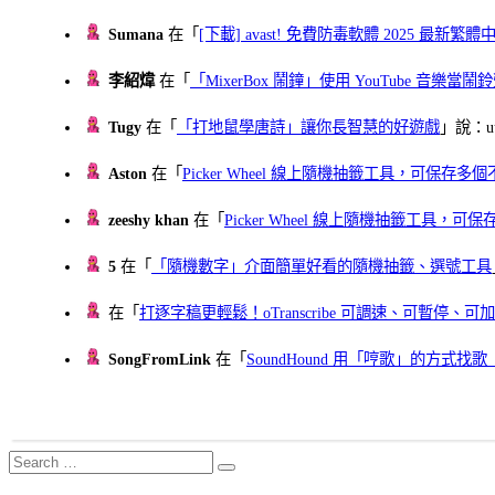
Sumana
在「
[下載] avast! 免費防毒軟體 2025 最新繁
李紹煒
在「
「MixerBox 鬧鐘」使用 YouTube 音樂
Tugy
在「
「打地鼠學唐詩」讓你長智慧的好遊戲
」說：uu
Aston
在「
Picker Wheel 線上隨機抽籤工具，可保存
zeeshy khan
在「
Picker Wheel 線上隨機抽籤工具，
5
在「
「隨機數字」介面簡單好看的隨機抽籤、選號工具
在「
打逐字稿更輕鬆！oTranscribe 可調速、可暫停
SongFromLink
在「
SoundHound 用「哼歌」的方式
Search
Search
for: