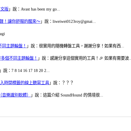
體中文版
」說：Avast has been my go...
當鬧鈴聲！讓你舒服的醒來～
」說：liweiwei0123roy@gmai...
gi
多個不同主題輪盤！
」說：很實用的隨機轉盤工具，謝謝分享！如果有西...
可保存多個不同主題輪盤！
」說：感謝分享這個實用的工具！🎉 如果有需要波..
」說：7 8 14 16 17 18 20 2...
、可加入時間標籤的線上聽寫工具
」說：？？？
找歌（音樂識別軟體）
」說：這篇介紹 SoundHound 的情境很...