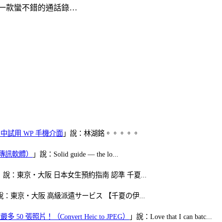
是一款蠻不錯的通話錄…
oid 中試用 WP 手機介面
」說：林湖銘。。。。。
（FB傳訊軟體）
」說：Solid guide — the lo...
」說：東京・大阪 日本女生預約指南 認準 千夏...
說：東京・大阪 高級派遣サービス 【千夏の伊...
50 張照片！（Convert Heic to JPEG）
」說：Love that I can batc...