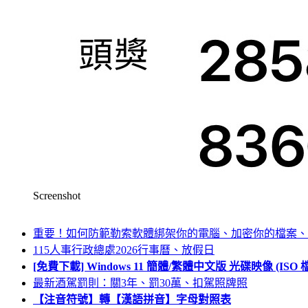
Screenshot
重要！如何防範勒索軟體綁架你的電腦、加密你的檔案、
115人事行政總處2026行事曆、放假日
[免費下載] Windows 11 簡體/繁體中文版 光碟映像 (IS
最新酒駕罰則：關3年、罰30萬、扣駕照牌照
【注音符號】轉【漢語拼音】字母對照表