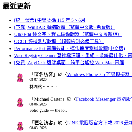
最近更新
[統一發票] 中獎號碼 115 年 5、6月
[下載] WinRAR 壓縮軟體（繁體中文版+免費版）
UltraEdit 純文字、程式碼編輯器（繁體中文最新版）
OCCT 燒機測試軟體（超頻檢測必備工具）
PerformanceTest 電腦效能、運作速度測試軟體(中文版)
Wise Registry Cleaner 登錄檔清理、重組、系統最佳
[免費] AnyDesk 遠端桌面：跨平台遙控 Win, Mac 電腦
「
匿名訪客
」於〈
Windows Phone 7.5 芒果模擬
08-07, 2026
林湖銘。。。。。
「
Michael Carter
」於〈
Facebook Messenger
08-06, 2026
Solid guide — the lo…
「
匿名訪客
」於〈
LINE 電腦版官方下載 2026 最
08-03, 2026