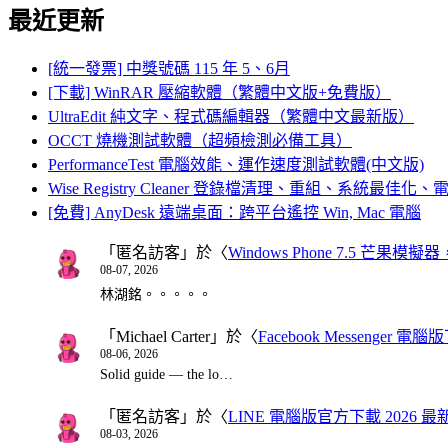
最近更新
[統一發票] 中獎號碼 115 年 5、6月
[下載] WinRAR 壓縮軟體（繁體中文版+免費版）
UltraEdit 純文字、程式碼編輯器（繁體中文最新版）
OCCT 燒機測試軟體（超頻檢測必備工具）
PerformanceTest 電腦效能、運作速度測試軟體(中文版)
Wise Registry Cleaner 登錄檔清理、重組、系統最佳
[免費] AnyDesk 遠端桌面：跨平台遙控 Win, Mac 電腦
「
匿名訪客
」於〈
Windows Phone 7.5 芒果模擬
08-07, 2026
林湖銘。。。。。
「
Michael Carter
」於〈
Facebook Messenger
08-06, 2026
Solid guide — the lo…
「
匿名訪客
」於〈
LINE 電腦版官方下載 2026 最
08-03, 2026