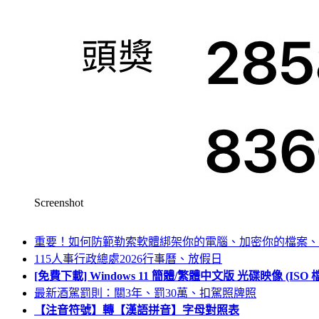
Screenshot
重要！如何防範勒索軟體綁架你的電腦、加密你的檔案、
115人事行政總處2026行事曆、放假日
[免費下載] Windows 11 簡體/繁體中文版 光碟映像 (IS
最新酒駕罰則：關3年、罰30萬、扣駕照牌照
【注音符號】轉【漢語拼音】字母對照表