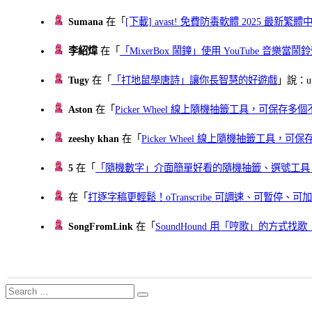
Sumana
在「
[下載] avast! 免費防毒軟體 2025 最新繁
李紹煒
在「
「MixerBox 鬧鐘」使用 YouTube 音樂
Tugy
在「
「打地鼠學唐詩」讓你長智慧的好遊戲
」說：uu
Aston
在「
Picker Wheel 線上隨機抽籤工具，可保存
zeeshy khan
在「
Picker Wheel 線上隨機抽籤工具，
5
在「
「隨機數字」介面簡單好看的隨機抽籤、選號工具
在「
打逐字稿更輕鬆！oTranscribe 可調速、可暫停
SongFromLink
在「
SoundHound 用「哼歌」的方式
Search
Search
for: