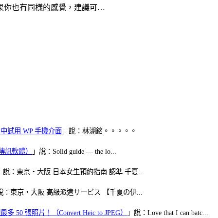
果你也有同樣的感覺，建議可…
oid 中試用 WP 手機介面
」說：林湖銘。。。。。
（FB傳訊軟體）
」說：Solid guide — the lo...
」說：東京・大阪 日本女生預約指南 認準 千夏...
說：東京・大阪 高級派遣サービス 【千夏の伊...
50 張照片！（Convert Heic to JPEG）
」說：Love that I can batc...