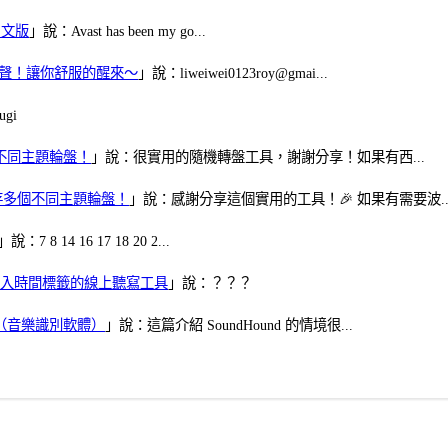
體中文版
」說：Avast has been my go...
當鬧鈴聲！讓你舒服的醒來～
」說：liweiwei0123roy@gmai...
gi
多個不同主題輪盤！
」說：很實用的隨機轉盤工具，謝謝分享！如果有西...
可保存多個不同主題輪盤！
」說：感謝分享這個實用的工具！🎉 如果有需要波..
」說：7 8 14 16 17 18 20 2...
、可加入時間標籤的線上聽寫工具
」說：？？？
找歌（音樂識別軟體）
」說：這篇介紹 SoundHound 的情境很...