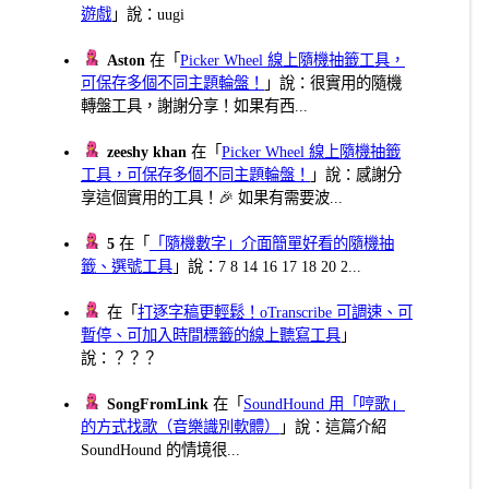
遊戲
」說：uugi
Aston
在「
Picker Wheel 線上隨機抽籤工具，
可保存多個不同主題輪盤！
」說：很實用的隨機
轉盤工具，謝謝分享！如果有西...
zeeshy khan
在「
Picker Wheel 線上隨機抽籤
工具，可保存多個不同主題輪盤！
」說：感謝分
享這個實用的工具！🎉 如果有需要波...
5
在「
「隨機數字」介面簡單好看的隨機抽
籤、選號工具
」說：7 8 14 16 17 18 20 2...
在「
打逐字稿更輕鬆！oTranscribe 可調速、可
暫停、可加入時間標籤的線上聽寫工具
」
說：？？？
SongFromLink
在「
SoundHound 用「哼歌」
的方式找歌（音樂識別軟體）
」說：這篇介紹
SoundHound 的情境很...