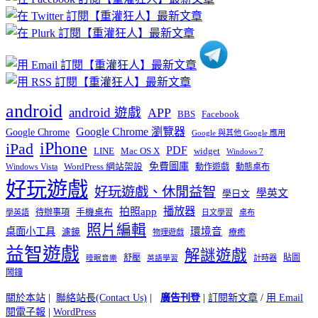
分
類
android
android 遊戲
APP
BBS
Facebook
Google Chrome 瀏覽器
Google Chrome
Google 與其他 Google 應用
iPhone
iPad
PDF
widget
LINE
Mac OS X
Windows 7
免費圖庫
Windows Vista
WordPress 網站架設
動作遊戲
動態桌布
好玩遊戲
好玩遊戲、休閒益智
學英文
學日文
播放器
拍照app
待辦事項
手機桌布
學英語
日文學習
桌布
照片編輯
桌面小工具
環境音
濾鏡
療癒
物理遊戲
益智遊戲
解謎遊戲
舒壓
貼圖
計時器
睡眠音樂
英語學習
鬧鐘
關於本站
|
聯絡站長(Contact Us)
|
廣告刊登
|
訂閱新文章
/
用 Email
閱電子報
|
WordPress