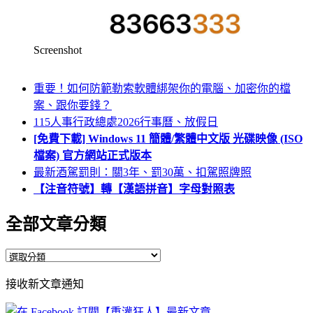
Screenshot
重要！如何防範勒索軟體綁架你的電腦、加密你的檔
案、跟你要錢？
115人事行政總處2026行事曆、放假日
[免費下載] Windows 11 簡體/繁體中文版 光碟映像 (ISO
檔案) 官方網站正式版本
最新酒駕罰則：關3年、罰30萬、扣駕照牌照
【注音符號】轉【漢語拼音】字母對照表
全部文章分類
全
部
接收新文章通知
文
章