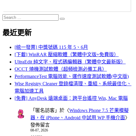
Search
Search
for:
最近更新
[統一發票] 中獎號碼 115 年 5、6月
[下載] WinRAR 壓縮軟體（繁體中文版+免費版）
UltraEdit 純文字、程式碼編輯器（繁體中文最新版）
OCCT 燒機測試軟體（超頻檢測必備工具）
PerformanceTest 電腦效能、運作速度測試軟體(中文版)
Wise Registry Cleaner 登錄檔清理、重組、系統最佳化、
電腦加速工具
[免費] AnyDesk 遠端桌面：跨平台遙控 Win, Mac 電腦
「
匿名訪客
」於〈
Windows Phone 7.5 芒果模擬
器，在 iPhone、Android 中試用 WP 手機介面
〉
發佈留言
08-07, 2026