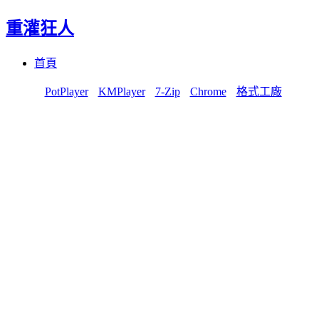
重灌狂人
Menu
Skip
首頁
to
content
PotPlayer
KMPlayer
7-Zip
Chrome
格式工廠