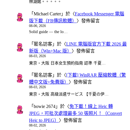
林湖銘。。。。。
「
Michael Carter
」於〈
Facebook Messenger 電腦
版下載（FB傳訊軟體）
〉發佈留言
08-06, 2026
Solid guide — the lo…
「
匿名訪客
」於〈
LINE 電腦版官方下載 2026 最
新版（Win+Mac 版）
〉發佈留言
08-03, 2026
東京・大阪 日本女生預約指南 認準 千夏…
「
匿名訪客
」於〈
[下載] WinRAR 壓縮軟體（繁
體中文版+免費版）
〉發佈留言
08-03, 2026
東京・大阪 高級派遣サービス 【千夏の伊…
「
bowie 2674
」於〈
免下載！線上 Heic 轉
JPEG，可批次處理最多 50 張照片！（Convert
Heic to JPEG）
〉發佈留言
08-02, 2026