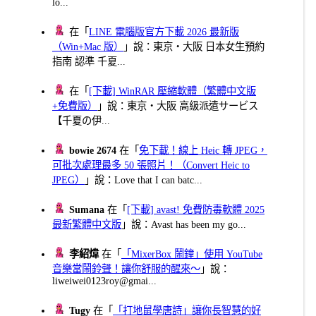
lo...
在「
LINE 電腦版官方下載 2026 最新版
（Win+Mac 版）
」說：東京・大阪 日本女生預約
指南 認準 千夏...
在「
[下載] WinRAR 壓縮軟體（繁體中文版
+免費版）
」說：東京・大阪 高級派遣サービス
【千夏の伊...
bowie 2674
在「
免下載！線上 Heic 轉 JPEG，
可批次處理最多 50 張照片！（Convert Heic to
JPEG）
」說：Love that I can batc...
Sumana
在「
[下載] avast! 免費防毒軟體 2025
最新繁體中文版
」說：Avast has been my go...
李紹煒
在「
「MixerBox 鬧鐘」使用 YouTube
音樂當鬧鈴聲！讓你舒服的醒來～
」說：
liweiwei0123roy@gmai...
Tugy
在「
「打地鼠學唐詩」讓你長智慧的好