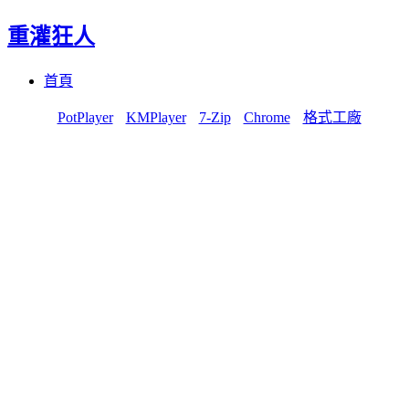
重灌狂人
Menu
Skip
首頁
to
content
PotPlayer
KMPlayer
7-Zip
Chrome
格式工廠