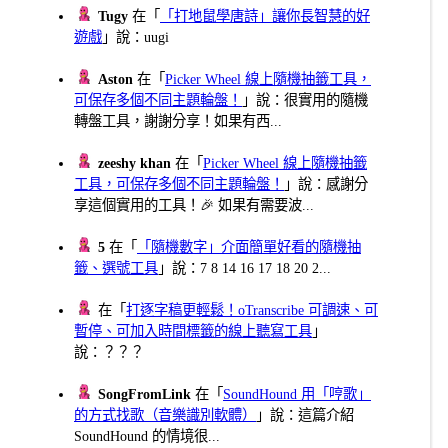
Tugy
在「
「打地鼠學唐詩」讓你長智慧的好
遊戲
」說：uugi
Aston
在「
Picker Wheel 線上隨機抽籤工具，
可保存多個不同主題輪盤！
」說：很實用的隨機
轉盤工具，謝謝分享！如果有西...
zeeshy khan
在「
Picker Wheel 線上隨機抽籤
工具，可保存多個不同主題輪盤！
」說：感謝分
享這個實用的工具！🎉 如果有需要波...
5
在「
「隨機數字」介面簡單好看的隨機抽
籤、選號工具
」說：7 8 14 16 17 18 20 2...
在「
打逐字稿更輕鬆！oTranscribe 可調速、可
暫停、可加入時間標籤的線上聽寫工具
」
說：？？？
SongFromLink
在「
SoundHound 用「哼歌」
的方式找歌（音樂識別軟體）
」說：這篇介紹
SoundHound 的情境很...