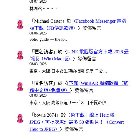
08-07, 2026
林湖銘。。。。。
「
Michael Carter
」於〈
Facebook Messenger 電腦
版下載（FB傳訊軟體）
〉發佈留言
08-06, 2026
Solid guide — the lo…
「
匿名訪客
」於〈
LINE 電腦版官方下載 2026 最
新版（Win+Mac 版）
〉發佈留言
08-03, 2026
東京・大阪 日本女生預約指南 認準 千夏…
「
匿名訪客
」於〈
[下載] WinRAR 壓縮軟體（繁
體中文版+免費版）
〉發佈留言
08-03, 2026
東京・大阪 高級派遣サービス 【千夏の伊…
「
bowie 2674
」於〈
免下載！線上 Heic 轉
JPEG，可批次處理最多 50 張照片！（Convert
Heic to JPEG）
〉發佈留言