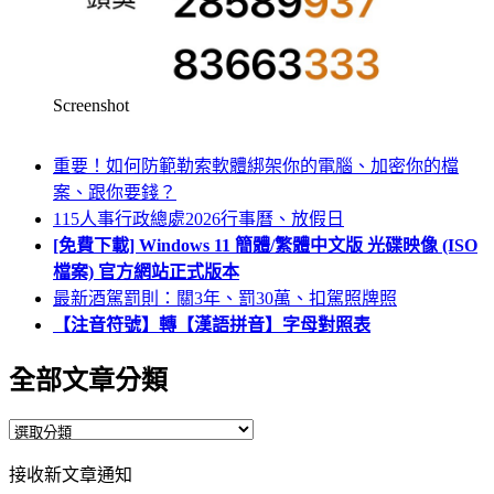
Screenshot
重要！如何防範勒索軟體綁架你的電腦、加密你的檔
案、跟你要錢？
115人事行政總處2026行事曆、放假日
[免費下載] Windows 11 簡體/繁體中文版 光碟映像 (ISO
檔案) 官方網站正式版本
最新酒駕罰則：關3年、罰30萬、扣駕照牌照
【注音符號】轉【漢語拼音】字母對照表
全部文章分類
全
部
接收新文章通知
文