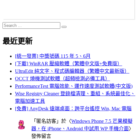
Search
Search
for:
最近更新
[統一發票] 中獎號碼 115 年 5、6月
[下載] WinRAR 壓縮軟體（繁體中文版+免費版）
UltraEdit 純文字、程式碼編輯器（繁體中文最新版）
OCCT 燒機測試軟體（超頻檢測必備工具）
PerformanceTest 電腦效能、運作速度測試軟體(中文版)
Wise Registry Cleaner 登錄檔清理、重組、系統最佳化、
電腦加速工具
[免費] AnyDesk 遠端桌面：跨平台遙控 Win, Mac 電腦
「
匿名訪客
」於〈
Windows Phone 7.5 芒果模擬
器，在 iPhone、Android 中試用 WP 手機介面
〉
發佈留言