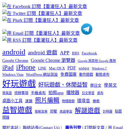
章
分
類
android
android 遊戲
APP
BBS
Facebook
Google Chrome 瀏覽器
Google Chrome
Google 與其他 Google 應用
iPhone
iPad
PDF
widget
LINE
Mac OS X
Windows 7
免費圖庫
Windows Vista
WordPress 網站架設
動作遊戲
動態桌布
好玩遊戲
好玩遊戲、休閒益智
學英文
學日文
播放器
拍照app
待辦事項
手機桌布
學英語
日文學習
桌布
照片編輯
桌面小工具
環境音
濾鏡
療癒
物理遊戲
益智遊戲
解謎遊戲
舒壓
貼圖
計時器
睡眠音樂
英語學習
鬧鐘
關於本站
|
聯絡站長(Contact Us)
|
廣告刊登
|
訂閱新文章
/
用 Email