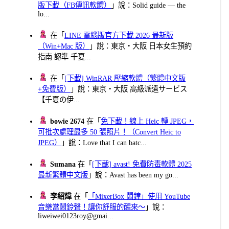
版下載（FB傳訊軟體）
」說：Solid guide — the
lo...
在「
LINE 電腦版官方下載 2026 最新版
（Win+Mac 版）
」說：東京・大阪 日本女生預約
指南 認準 千夏...
在「
[下載] WinRAR 壓縮軟體（繁體中文版
+免費版）
」說：東京・大阪 高級派遣サービス
【千夏の伊...
bowie 2674
在「
免下載！線上 Heic 轉 JPEG，
可批次處理最多 50 張照片！（Convert Heic to
JPEG）
」說：Love that I can batc...
Sumana
在「
[下載] avast! 免費防毒軟體 2025
最新繁體中文版
」說：Avast has been my go...
李紹煒
在「
「MixerBox 鬧鐘」使用 YouTube
音樂當鬧鈴聲！讓你舒服的醒來～
」說：
liweiwei0123roy@gmai...