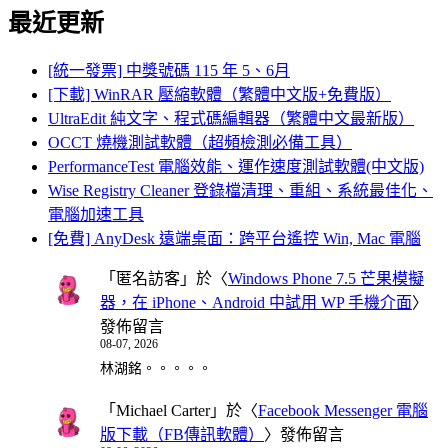
最近更新
[統一發票] 中獎號碼 115 年 5、6月
[下載] WinRAR 壓縮軟體（繁體中文版+免費版）
UltraEdit 純文字、程式碼編輯器（繁體中文最新版）
OCCT 燒機測試軟體（超頻檢測必備工具）
PerformanceTest 電腦效能、運作速度測試軟體(中文版)
Wise Registry Cleaner 登錄檔清理、重組、系統最佳化、
電腦加速工具
[免費] AnyDesk 遠端桌面：跨平台遙控 Win, Mac 電腦
「
匿名訪客
」於〈
Windows Phone 7.5 芒果模擬
器，在 iPhone、Android 中試用 WP 手機介面
〉
發佈留言
08-07, 2026
林湖銘。。。。。
「
Michael Carter
」於〈
Facebook Messenger 電腦
版下載（FB傳訊軟體）
〉發佈留言