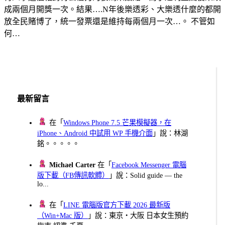
成兩個月開獎一次。結果….N年後樂透彩、大樂透什麼的都開
放全民賭博了，統一發票還是維持每兩個月一次…。 不管如
何…
最新留言
在「
Windows Phone 7.5 芒果模擬器，在
iPhone、Android 中試用 WP 手機介面
」說：林湖
銘。。。。。
Michael Carter
在「
Facebook Messenger 電腦
版下載（FB傳訊軟體）
」說：Solid guide — the
lo...
在「
LINE 電腦版官方下載 2026 最新版
（Win+Mac 版）
」說：東京・大阪 日本女生預約