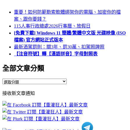
重要！如何防範勒索軟體綁架你的電腦、加密你的檔
案、跟你要錢？
115人事行政總處2026行事曆、放假日
[免費下載] Windows 11 簡體/繁體中文版 光碟映像 (ISO
檔案) 官方網站正式版本
最新酒駕罰則：關3年、罰30萬、扣駕照牌照
【注音符號】轉【漢語拼音】字母對照表
全部文章分類
全
部
接收新文章通知
文
章
分
類