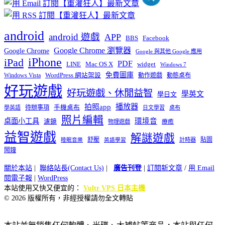
android
android 遊戲
APP
BBS
Facebook
Google Chrome 瀏覽器
Google Chrome
Google 與其他 Google 應用
iPhone
iPad
PDF
widget
LINE
Mac OS X
Windows 7
免費圖庫
Windows Vista
WordPress 網站架設
動作遊戲
動態桌布
好玩遊戲
好玩遊戲、休閒益智
學英文
學日文
播放器
拍照app
待辦事項
手機桌布
學英語
日文學習
桌布
照片編輯
桌面小工具
環境音
濾鏡
療癒
物理遊戲
益智遊戲
解謎遊戲
舒壓
貼圖
計時器
睡眠音樂
英語學習
鬧鐘
關於本站
|
聯絡站長(Contact Us)
|
廣告刊登
|
訂閱新文章
/
用 Email
閱電子報
|
WordPress
本站使用又快又便宜的：
Vultr VPS 日本主機
© 2026 版權所有，非經授權請勿全文轉貼