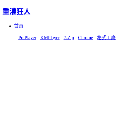
重灌狂人
Menu
Skip
首頁
to
content
PotPlayer
KMPlayer
7-Zip
Chrome
格式工廠