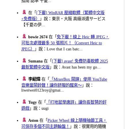
指南 認準 千夏...
在「
[下載] WinRAR 壓縮軟體（繁體中文版
+免費版）
」說：東京・大阪 高級派遣サービス
【千夏の伊...
bowie 2674
在「
免下載！線上 Heic 轉 JPEG，
可批次處理最多 50 張照片！（Convert Heic to
JPEG）
」說：Love that I can batc...
Sumana
在「
[下載] avast! 免費防毒軟體 2025
最新繁體中文版
」說：Avast has been my go...
李紹煒
在「
「MixerBox 鬧鐘」使用 YouTube
音樂當鬧鈴聲！讓你舒服的醒來～
」說：
liweiwei0123roy@gmai...
Tugy
在「
「打地鼠學唐詩」讓你長智慧的好
遊戲
」說：uugi
Aston
在「
Picker Wheel 線上隨機抽籤工具，
可保存多個不同主題輪盤！
」說：很實用的隨機