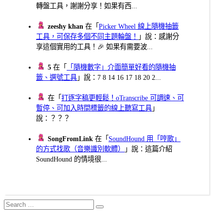
轉盤工具，謝謝分享！如果有西...
zeeshy khan
在「
Picker Wheel 線上隨機抽籤
工具，可保存多個不同主題輪盤！
」說：感謝分
享這個實用的工具！🎉 如果有需要波...
5
在「
「隨機數字」介面簡單好看的隨機抽
籤、選號工具
」說：7 8 14 16 17 18 20 2...
在「
打逐字稿更輕鬆！oTranscribe 可調速、可
暫停、可加入時間標籤的線上聽寫工具
」
說：？？？
SongFromLink
在「
SoundHound 用「哼歌」
的方式找歌（音樂識別軟體）
」說：這篇介紹
SoundHound 的情境很...
Search
Search
for: