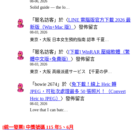
08-06, 2026
Solid guide — the lo…
「
匿名訪客
」於〈
LINE 電腦版官方下載 2026 最
新版（Win+Mac 版）
〉發佈留言
08-03, 2026
東京・大阪 日本女生預約指南 認準 千夏…
「
匿名訪客
」於〈
[下載] WinRAR 壓縮軟體（繁
體中文版+免費版）
〉發佈留言
08-03, 2026
東京・大阪 高級派遣サービス 【千夏の伊…
「
bowie 2674
」於〈
免下載！線上 Heic 轉
JPEG，可批次處理最多 50 張照片！（Convert
Heic to JPEG）
〉發佈留言
08-02, 2026
Love that I can batc…
[統一發票] 中獎號碼 115 年5、6月