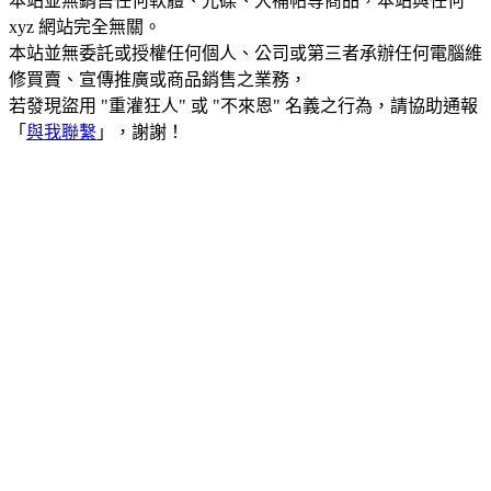
本站並無銷售任何軟體、光碟、大補帖等商品，本站與任何
xyz 網站完全無關。
本站並無委託或授權任何個人、公司或第三者承辦任何電腦維
修買賣、宣傳推廣或商品銷售之業務，
若發現盜用 "重灌狂人" 或 "不來恩" 名義之行為，請協助通報
「
與我聯繫
」，謝謝！