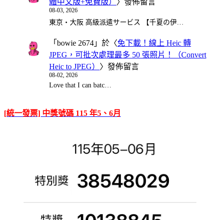
體中文版+免費版）
〉發佈留言
08-03, 2026
東京・大阪 高級派遣サービス 【千夏の伊…
「
bowie 2674
」於〈
免下載！線上 Heic 轉
JPEG，可批次處理最多 50 張照片！（Convert
Heic to JPEG）
〉發佈留言
08-02, 2026
Love that I can batc…
[統一發票] 中獎號碼 115 年5、6月