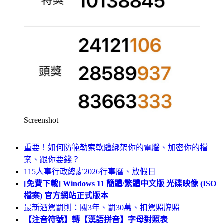
Screenshot
重要！如何防範勒索軟體綁架你的電腦、加密你的檔
案、跟你要錢？
115人事行政總處2026行事曆、放假日
[免費下載] Windows 11 簡體/繁體中文版 光碟映像 (ISO
檔案) 官方網站正式版本
最新酒駕罰則：關3年、罰30萬、扣駕照牌照
【注音符號】轉【漢語拼音】字母對照表