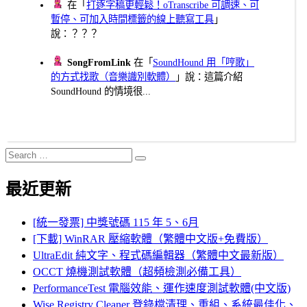
在「
打逐字稿更輕鬆！oTranscribe 可調速、可
暫停、可加入時間標籤的線上聽寫工具
」
說：？？？
SongFromLink
在「
SoundHound 用「哼歌」
的方式找歌（音樂識別軟體）
」說：這篇介紹
SoundHound 的情境很...
Search
Search
for:
最近更新
[統一發票] 中獎號碼 115 年 5、6月
[下載] WinRAR 壓縮軟體（繁體中文版+免費版）
UltraEdit 純文字、程式碼編輯器（繁體中文最新版）
OCCT 燒機測試軟體（超頻檢測必備工具）
PerformanceTest 電腦效能、運作速度測試軟體(中文版)
Wise Registry Cleaner 登錄檔清理、重組、系統最佳化、