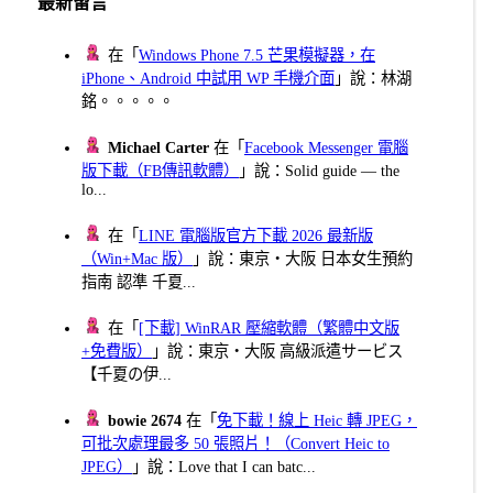
最新留言
在「
Windows Phone 7.5 芒果模擬器，在
iPhone、Android 中試用 WP 手機介面
」說：林湖
銘。。。。。
Michael Carter
在「
Facebook Messenger 電腦
版下載（FB傳訊軟體）
」說：Solid guide — the
lo...
在「
LINE 電腦版官方下載 2026 最新版
（Win+Mac 版）
」說：東京・大阪 日本女生預約
指南 認準 千夏...
在「
[下載] WinRAR 壓縮軟體（繁體中文版
+免費版）
」說：東京・大阪 高級派遣サービス
【千夏の伊...
bowie 2674
在「
免下載！線上 Heic 轉 JPEG，
可批次處理最多 50 張照片！（Convert Heic to
JPEG）
」說：Love that I can batc...