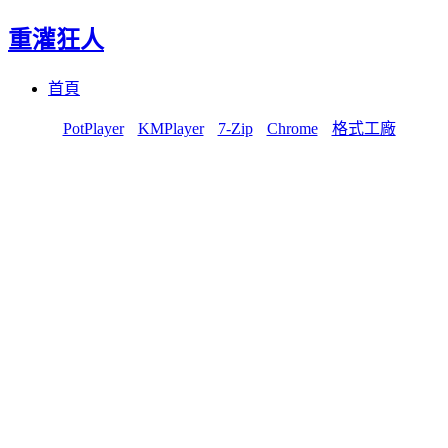
重灌狂人
Menu
Skip
首頁
to
content
PotPlayer
KMPlayer
7-Zip
Chrome
格式工廠