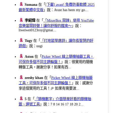
Sumana
在「
[下載] avast! 免費防毒軟體 2025
最新繁體中文版
」說：Avast has been my go...
李紹煒
在「
「MixerBox 鬧鐘」使用 YouTube
音樂當鬧鈴聲！讓你舒服的醒來～
」說：
liweiwei0123roy@gmai...
Tugy
在「
「打地鼠學唐詩」讓你長智慧的好
遊戲
」說：uugi
Aston
在「
Picker Wheel 線上隨機抽籤工具，
可保存多個不同主題輪盤！
」說：很實用的隨機
轉盤工具，謝謝分享！如果有西...
zeeshy khan
在「
Picker Wheel 線上隨機抽籤
工具，可保存多個不同主題輪盤！
」說：感謝分
享這個實用的工具！🎉 如果有需要波...
5
在「
「隨機數字」介面簡單好看的隨機抽
籤、選號工具
」說：7 8 14 16 17 18 20 2...