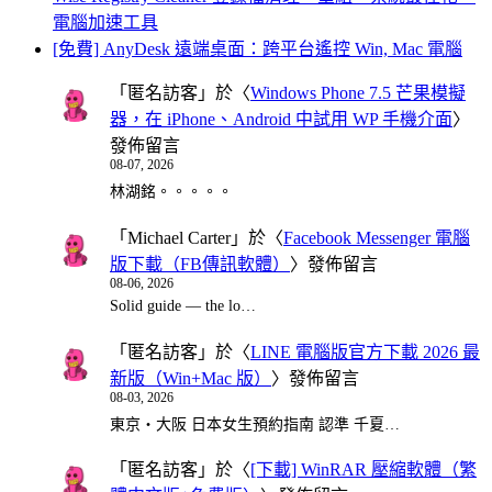
電腦加速工具
[免費] AnyDesk 遠端桌面：跨平台遙控 Win, Mac 電腦
「
匿名訪客
」於〈
Windows Phone 7.5 芒果模擬
器，在 iPhone、Android 中試用 WP 手機介面
〉
發佈留言
08-07, 2026
林湖銘。。。。。
「
Michael Carter
」於〈
Facebook Messenger 電腦
版下載（FB傳訊軟體）
〉發佈留言
08-06, 2026
Solid guide — the lo…
「
匿名訪客
」於〈
LINE 電腦版官方下載 2026 最
新版（Win+Mac 版）
〉發佈留言
08-03, 2026
東京・大阪 日本女生預約指南 認準 千夏…
「
匿名訪客
」於〈
[下載] WinRAR 壓縮軟體（繁