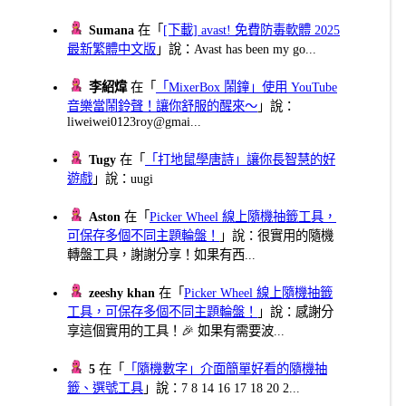
Sumana
在「
[下載] avast! 免費防毒軟體 2025
最新繁體中文版
」說：Avast has been my go...
李紹煒
在「
「MixerBox 鬧鐘」使用 YouTube
音樂當鬧鈴聲！讓你舒服的醒來～
」說：
liweiwei0123roy@gmai...
Tugy
在「
「打地鼠學唐詩」讓你長智慧的好
遊戲
」說：uugi
Aston
在「
Picker Wheel 線上隨機抽籤工具，
可保存多個不同主題輪盤！
」說：很實用的隨機
轉盤工具，謝謝分享！如果有西...
zeeshy khan
在「
Picker Wheel 線上隨機抽籤
工具，可保存多個不同主題輪盤！
」說：感謝分
享這個實用的工具！🎉 如果有需要波...
5
在「
「隨機數字」介面簡單好看的隨機抽
籤、選號工具
」說：7 8 14 16 17 18 20 2...