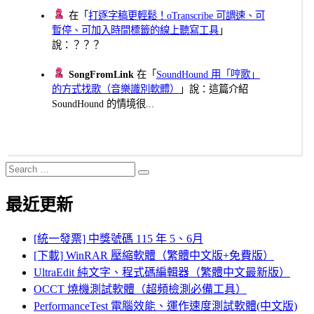
在「
打逐字稿更輕鬆！oTranscribe 可調速、可
暫停、可加入時間標籤的線上聽寫工具
」
說：？？？
SongFromLink
在「
SoundHound 用「哼歌」
的方式找歌（音樂識別軟體）
」說：這篇介紹
SoundHound 的情境很...
Search
Search
for:
最近更新
[統一發票] 中獎號碼 115 年 5、6月
[下載] WinRAR 壓縮軟體（繁體中文版+免費版）
UltraEdit 純文字、程式碼編輯器（繁體中文最新版）
OCCT 燒機測試軟體（超頻檢測必備工具）
PerformanceTest 電腦效能、運作速度測試軟體(中文版)