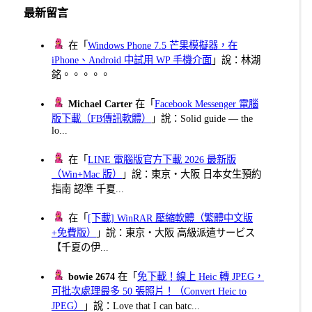
最新留言
在「
Windows Phone 7.5 芒果模擬器，在
iPhone、Android 中試用 WP 手機介面
」說：林湖
銘。。。。。
Michael Carter
在「
Facebook Messenger 電腦
版下載（FB傳訊軟體）
」說：Solid guide — the
lo...
在「
LINE 電腦版官方下載 2026 最新版
（Win+Mac 版）
」說：東京・大阪 日本女生預約
指南 認準 千夏...
在「
[下載] WinRAR 壓縮軟體（繁體中文版
+免費版）
」說：東京・大阪 高級派遣サービス
【千夏の伊...
bowie 2674
在「
免下載！線上 Heic 轉 JPEG，
可批次處理最多 50 張照片！（Convert Heic to
JPEG）
」說：Love that I can batc...