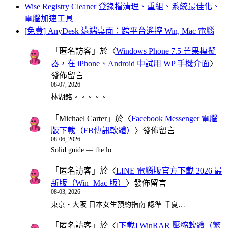
Wise Registry Cleaner 登錄檔清理、重組、系統最佳化、
電腦加速工具
[免費] AnyDesk 遠端桌面：跨平台遙控 Win, Mac 電腦
「
匿名訪客
」於〈
Windows Phone 7.5 芒果模擬
器，在 iPhone、Android 中試用 WP 手機介面
〉
發佈留言
08-07, 2026
林湖銘。。。。。
「
Michael Carter
」於〈
Facebook Messenger 電腦
版下載（FB傳訊軟體）
〉發佈留言
08-06, 2026
Solid guide — the lo…
「
匿名訪客
」於〈
LINE 電腦版官方下載 2026 最
新版（Win+Mac 版）
〉發佈留言
08-03, 2026
東京・大阪 日本女生預約指南 認準 千夏…
「
匿名訪客
」於〈
[下載] WinRAR 壓縮軟體（繁