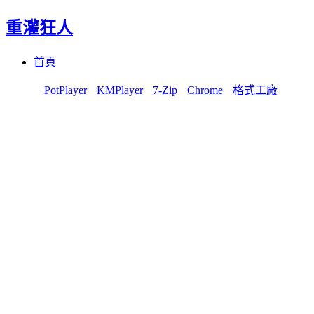
重灌狂人
Menu
Skip
首頁
to
content
PotPlayer
KMPlayer
7-Zip
Chrome
格式工廠