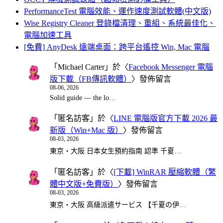
PerformanceTest 電腦效能、運作速度測試軟體(中文版)
Wise Registry Cleaner 登錄檔清理、重組、系統最佳化、
電腦加速工具
[免費] AnyDesk 遠端桌面：跨平台遙控 Win, Mac 電腦
「
Michael Carter
」於〈
Facebook Messenger 電腦
版下載（FB傳訊軟體）
〉發佈留言
08-06, 2026
Solid guide — the lo…
「
匿名訪客
」於〈
LINE 電腦版官方下載 2026 最
新版（Win+Mac 版）
〉發佈留言
08-03, 2026
東京・大阪 日本女生預約指南 認準 千夏…
「
匿名訪客
」於〈
[下載] WinRAR 壓縮軟體（繁
體中文版+免費版）
〉發佈留言
08-03, 2026
東京・大阪 高級派遣サービス 【千夏の伊…