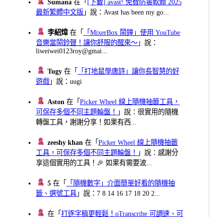
Sumana
在「
[下載] avast! 免費防毒軟體 2025
最新繁體中文版
」說：Avast has been my go...
李紹煒
在「
「MixerBox 鬧鐘」使用 YouTube
音樂當鬧鈴聲！讓你舒服的醒來～
」說：
liweiwei0123roy@gmai...
Tugy
在「
「打地鼠學唐詩」讓你長智慧的好
遊戲
」說：uugi
Aston
在「
Picker Wheel 線上隨機抽籤工具，
可保存多個不同主題輪盤！
」說：很實用的隨機
轉盤工具，謝謝分享！如果有西...
zeeshy khan
在「
Picker Wheel 線上隨機抽籤
工具，可保存多個不同主題輪盤！
」說：感謝分
享這個實用的工具！🎉 如果有需要波...
5
在「
「隨機數字」介面簡單好看的隨機抽
籤、選號工具
」說：7 8 14 16 17 18 20 2...
在「
打逐字稿更輕鬆！oTranscribe 可調速、可