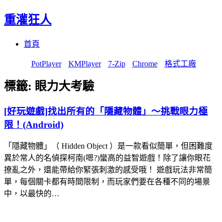
重灌狂人
Menu
Skip
首頁
to
content
PotPlayer
KMPlayer
7-Zip
Chrome
格式工廠
標籤:
眼力大考驗
[好玩遊戲]找出所有的「隱藏物體」～挑戰眼力極
限！(Android)
「隱藏物體」（ Hidden Object ）是一款看似簡單，但困難度
異於常人的名偵探柯南(嗯?)蠻高的益智遊戲！除了讓你眼花
撩亂之外，還能帶給你緊張刺激的感受哦！ 遊戲玩法非常簡
單，每個關卡都有時間限制，而玩家們要在各種不同的場景
中，以最快的…