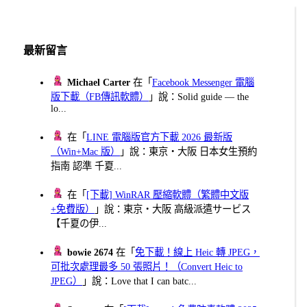
最新留言
Michael Carter
在「
Facebook Messenger 電腦
版下載（FB傳訊軟體）
」說：Solid guide — the
lo...
在「
LINE 電腦版官方下載 2026 最新版
（Win+Mac 版）
」說：東京・大阪 日本女生預約
指南 認準 千夏...
在「
[下載] WinRAR 壓縮軟體（繁體中文版
+免費版）
」說：東京・大阪 高級派遣サービス
【千夏の伊...
bowie 2674
在「
免下載！線上 Heic 轉 JPEG，
可批次處理最多 50 張照片！（Convert Heic to
JPEG）
」說：Love that I can batc...