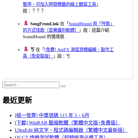
暫停、可加入時間標籤的線上聽寫工具
」
說：？？？
SongFromLink
在「
SoundHound 用「哼歌」
的方式找歌（音樂識別軟體）
」說：這篇介紹
SoundHound 的情境很...
ㄎ
在「
[免費] AniFX 滑鼠游標編輯、製作工
具（免安裝版）
」說：ㄎ
Search
Search
for:
最近更新
[統一發票] 中獎號碼 115 年 5、6月
[下載] WinRAR 壓縮軟體（繁體中文版+免費版）
UltraEdit 純文字、程式碼編輯器（繁體中文最新版）
OCCT 燒機測試軟體（超頻檢測必備工具）