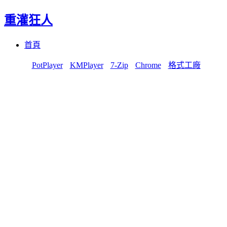
重灌狂人
Menu
Skip
首頁
to
content
PotPlayer
KMPlayer
7-Zip
Chrome
格式工廠