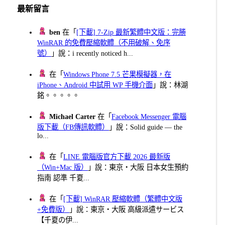
最新留言
ben
在「
[下載] 7-Zip 最新繁體中文版：完勝
WinRAR 的免費壓縮軟體（不用破解、免序
號）
」說：i recently noticed h...
在「
Windows Phone 7.5 芒果模擬器，在
iPhone、Android 中試用 WP 手機介面
」說：林湖
銘。。。。。
Michael Carter
在「
Facebook Messenger 電腦
版下載（FB傳訊軟體）
」說：Solid guide — the
lo...
在「
LINE 電腦版官方下載 2026 最新版
（Win+Mac 版）
」說：東京・大阪 日本女生預約
指南 認準 千夏...
在「
[下載] WinRAR 壓縮軟體（繁體中文版
+免費版）
」說：東京・大阪 高級派遣サービス
【千夏の伊...