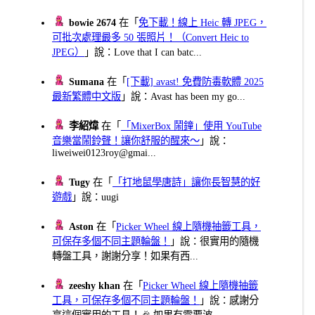
bowie 2674
在「
免下載！線上 Heic 轉 JPEG，
可批次處理最多 50 張照片！（Convert Heic to
JPEG）
」說：Love that I can batc...
Sumana
在「
[下載] avast! 免費防毒軟體 2025
最新繁體中文版
」說：Avast has been my go...
李紹煒
在「
「MixerBox 鬧鐘」使用 YouTube
音樂當鬧鈴聲！讓你舒服的醒來～
」說：
liweiwei0123roy@gmai...
Tugy
在「
「打地鼠學唐詩」讓你長智慧的好
遊戲
」說：uugi
Aston
在「
Picker Wheel 線上隨機抽籤工具，
可保存多個不同主題輪盤！
」說：很實用的隨機
轉盤工具，謝謝分享！如果有西...
zeeshy khan
在「
Picker Wheel 線上隨機抽籤
工具，可保存多個不同主題輪盤！
」說：感謝分