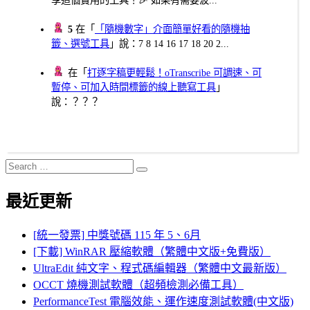
享這個實用的工具！🎉 如果有需要波...
5
在「
「隨機數字」介面簡單好看的隨機抽
籤、選號工具
」說：7 8 14 16 17 18 20 2...
在「
打逐字稿更輕鬆！oTranscribe 可調速、可
暫停、可加入時間標籤的線上聽寫工具
」
說：？？？
Search
Search
for:
最近更新
[統一發票] 中獎號碼 115 年 5、6月
[下載] WinRAR 壓縮軟體（繁體中文版+免費版）
UltraEdit 純文字、程式碼編輯器（繁體中文最新版）
OCCT 燒機測試軟體（超頻檢測必備工具）
PerformanceTest 電腦效能、運作速度測試軟體(中文版)