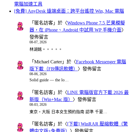
電腦加速工具
[免費] AnyDesk 遠端桌面：跨平台遙控 Win, Mac 電腦
「
匿名訪客
」於〈
Windows Phone 7.5 芒果模擬
器，在 iPhone、Android 中試用 WP 手機介面
〉
發佈留言
08-07, 2026
林湖銘。。。。。
「
Michael Carter
」於〈
Facebook Messenger 電腦
版下載（FB傳訊軟體）
〉發佈留言
08-06, 2026
Solid guide — the lo…
「
匿名訪客
」於〈
LINE 電腦版官方下載 2026 最
新版（Win+Mac 版）
〉發佈留言
08-03, 2026
東京・大阪 日本女生預約指南 認準 千夏…
「
匿名訪客
」於〈
[下載] WinRAR 壓縮軟體（繁
體中文版+免費版）
〉發佈留言