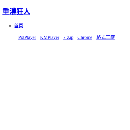
重灌狂人
Menu
Skip
首頁
to
content
PotPlayer
KMPlayer
7-Zip
Chrome
格式工廠