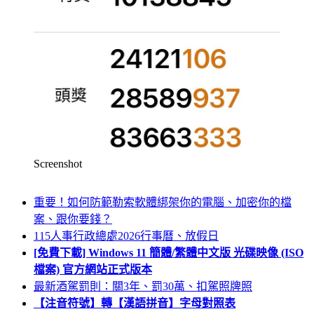
Screenshot
重要！如何防範勒索軟體綁架你的電腦、加密你的檔
案、跟你要錢？
115人事行政總處2026行事曆、放假日
[免費下載] Windows 11 簡體/繁體中文版 光碟映像 (ISO
檔案) 官方網站正式版本
最新酒駕罰則：關3年、罰30萬、扣駕照牌照
【注音符號】轉【漢語拼音】字母對照表