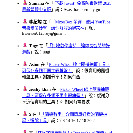
Sumana
在「
[下載] avast! 免費防毒軟體 2025
最新繁體中文版
」說：Avast has been my go...
李紹煒
在「
「MixerBox 鬧鐘」使用 YouTube
音樂當鬧鈴聲！讓你舒服的醒來～
」說：
liweiwei0123roy@gmai...
Tugy
在「
「打地鼠學唐詩」讓你長智慧的好
遊戲
」說：uugi
Aston
在「
Picker Wheel 線上隨機抽籤工具，
可保存多個不同主題輪盤！
」說：很實用的隨機
轉盤工具，謝謝分享！如果有西...
zeeshy khan
在「
Picker Wheel 線上隨機抽籤
工具，可保存多個不同主題輪盤！
」說：感謝分
享這個實用的工具！🎉 如果有需要波...
5
在「
「隨機數字」介面簡單好看的隨機抽
籤、選號工具
」說：7 8 14 16 17 18 20 2...
在「
打逐字稿更輕鬆！oTranscribe 可調速、可