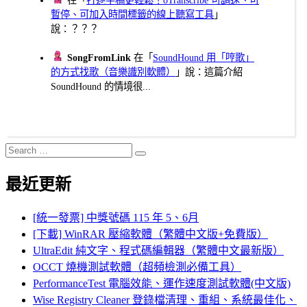
暫停、可加入時間標籤的線上聽寫工具
」
說：？？？
SongFromLink
在「
SoundHound 用「哼歌」
的方式找歌（音樂識別軟體）
」說：這篇介紹
SoundHound 的情境很...
Search
Search
for:
最近更新
[統一發票] 中獎號碼 115 年 5、6月
[下載] WinRAR 壓縮軟體（繁體中文版+免費版）
UltraEdit 純文字、程式碼編輯器（繁體中文最新版）
OCCT 燒機測試軟體（超頻檢測必備工具）
PerformanceTest 電腦效能、運作速度測試軟體(中文版)
Wise Registry Cleaner 登錄檔清理、重組、系統最佳化、