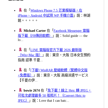
在「
Windows Phone 7.5 芒果模擬器，在
iPhone、Android 中試用 WP 手機介面
」說：林湖
銘。。。。。
Michael Carter
在「
Facebook Messenger 電腦
版下載（FB傳訊軟體）
」說：Solid guide — the
lo...
在「
LINE 電腦版官方下載 2026 最新版
（Win+Mac 版）
」說：東京・大阪 日本女生預約
指南 認準 千夏...
在「
[下載] WinRAR 壓縮軟體（繁體中文版
+免費版）
」說：東京・大阪 高級派遣サービス
【千夏の伊...
bowie 2674
在「
免下載！線上 Heic 轉 JPEG，
可批次處理最多 50 張照片！（Convert Heic to
JPEG）
」說：Love that I can batc...