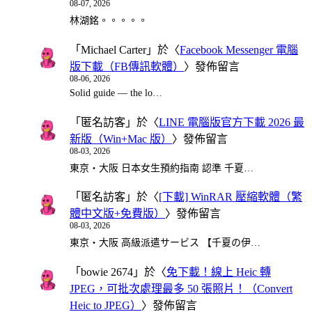
08-07, 2026
林湖銘。。。。。
「
Michael Carter
」於〈
Facebook Messenger 電腦
版下載（FB傳訊軟體）
〉發佈留言
08-06, 2026
Solid guide — the lo…
「
匿名訪客
」於〈
LINE 電腦版官方下載 2026 最
新版（Win+Mac 版）
〉發佈留言
08-03, 2026
東京・大阪 日本女生預約指南 認準 千夏…
「
匿名訪客
」於〈
[下載] WinRAR 壓縮軟體（繁
體中文版+免費版）
〉發佈留言
08-03, 2026
東京・大阪 高級派遣サービス 【千夏の伊…
「
bowie 2674
」於〈
免下載！線上 Heic 轉
JPEG，可批次處理最多 50 張照片！（Convert
Heic to JPEG）
〉發佈留言