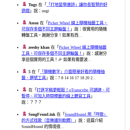
Tugy
在「
「打地鼠學唐詩」讓你長智慧的好
遊戲
」說：uugi
Aston
在「
Picker Wheel 線上隨機抽籤工具，
可保存多個不同主題輪盤！
」說：很實用的隨機
轉盤工具，謝謝分享！如果有西...
zeeshy khan
在「
Picker Wheel 線上隨機抽籤
工具，可保存多個不同主題輪盤！
」說：感謝分
享這個實用的工具！🎉 如果有需要波...
5
在「
「隨機數字」介面簡單好看的隨機抽
籤、選號工具
」說：7 8 14 16 17 18 20 2...
在「
打逐字稿更輕鬆！oTranscribe 可調速、可
暫停、可加入時間標籤的線上聽寫工具
」
說：？？？
SongFromLink
在「
SoundHound 用「哼歌」
的方式找歌（音樂識別軟體）
」說：這篇介紹
SoundHound 的情境很...