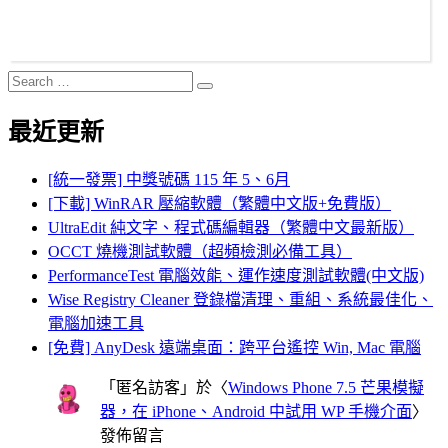
Search
Search
for:
最近更新
[統一發票] 中獎號碼 115 年 5、6月
[下載] WinRAR 壓縮軟體（繁體中文版+免費版）
UltraEdit 純文字、程式碼編輯器（繁體中文最新版）
OCCT 燒機測試軟體（超頻檢測必備工具）
PerformanceTest 電腦效能、運作速度測試軟體(中文版)
Wise Registry Cleaner 登錄檔清理、重組、系統最佳化、
電腦加速工具
[免費] AnyDesk 遠端桌面：跨平台遙控 Win, Mac 電腦
「
匿名訪客
」於〈
Windows Phone 7.5 芒果模擬
器，在 iPhone、Android 中試用 WP 手機介面
〉
發佈留言