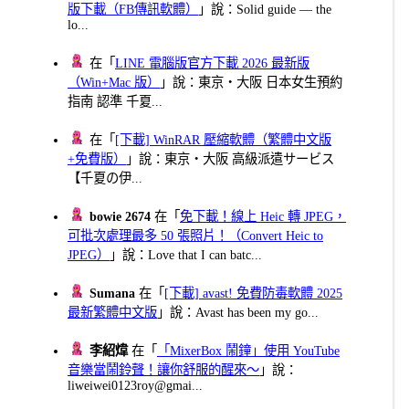
版下載（FB傳訊軟體）
」說：Solid guide — the
lo...
在「
LINE 電腦版官方下載 2026 最新版
（Win+Mac 版）
」說：東京・大阪 日本女生預約
指南 認準 千夏...
在「
[下載] WinRAR 壓縮軟體（繁體中文版
+免費版）
」說：東京・大阪 高級派遣サービス
【千夏の伊...
bowie 2674
在「
免下載！線上 Heic 轉 JPEG，
可批次處理最多 50 張照片！（Convert Heic to
JPEG）
」說：Love that I can batc...
Sumana
在「
[下載] avast! 免費防毒軟體 2025
最新繁體中文版
」說：Avast has been my go...
李紹煒
在「
「MixerBox 鬧鐘」使用 YouTube
音樂當鬧鈴聲！讓你舒服的醒來～
」說：
liweiwei0123roy@gmai...