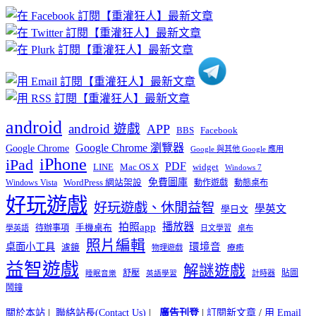
章
分
類
android
android 遊戲
APP
BBS
Facebook
Google Chrome 瀏覽器
Google Chrome
Google 與其他 Google 應用
iPhone
iPad
PDF
widget
LINE
Mac OS X
Windows 7
免費圖庫
Windows Vista
WordPress 網站架設
動作遊戲
動態桌布
好玩遊戲
好玩遊戲、休閒益智
學英文
學日文
播放器
拍照app
待辦事項
手機桌布
學英語
日文學習
桌布
照片編輯
桌面小工具
環境音
濾鏡
療癒
物理遊戲
益智遊戲
解謎遊戲
舒壓
貼圖
計時器
睡眠音樂
英語學習
鬧鐘
關於本站
|
聯絡站長(Contact Us)
|
廣告刊登
|
訂閱新文章
/
用 Email