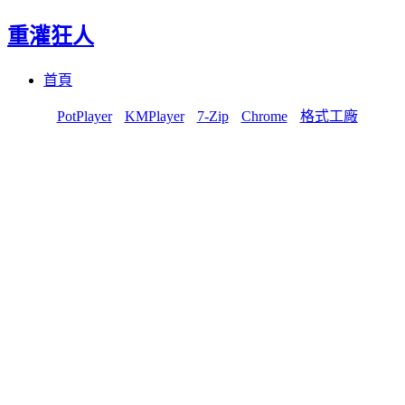
重灌狂人
Menu
Skip
首頁
to
content
PotPlayer
KMPlayer
7-Zip
Chrome
格式工廠