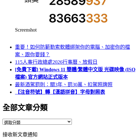
Screenshot
重要！如何防範勒索軟體綁架你的電腦、加密你的檔
案、跟你要錢？
115人事行政總處2026行事曆、放假日
[免費下載] Windows 11 簡體/繁體中文版 光碟映像 (ISO
檔案) 官方網站正式版本
最新酒駕罰則：關3年、罰30萬、扣駕照牌照
【注音符號】轉【漢語拼音】字母對照表
全部文章分類
全
部
接收新文章通知
文