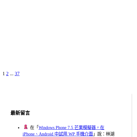
Page
Page
Page
Next
1
2
...
37
文
Page
章
分
頁
最新留言
在「
Windows Phone 7.5 芒果模擬器，在
iPhone、Android 中試用 WP 手機介面
」說：林湖