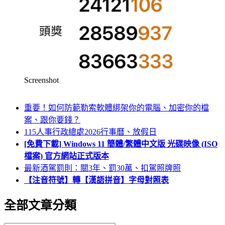
Screenshot
重要！如何防範勒索軟體綁架你的電腦、加密你的檔
案、跟你要錢？
115人事行政總處2026行事曆、放假日
[免費下載] Windows 11 簡體/繁體中文版 光碟映像 (ISO
檔案) 官方網站正式版本
最新酒駕罰則：關3年、罰30萬、扣駕照牌照
【注音符號】轉【漢語拼音】字母對照表
全部文章分類