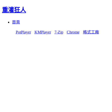
重灌狂人
Menu
Skip
首頁
to
content
PotPlayer
KMPlayer
7-Zip
Chrome
格式工廠