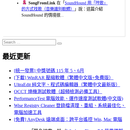
SongFromLink
在「
SoundHound 用「哼歌」
的方式找歌（音樂識別軟體）
」說：這篇介紹
SoundHound 的情境很...
Search
Search
for:
最近更新
[統一發票] 中獎號碼 115 年 5、6月
[下載] WinRAR 壓縮軟體（繁體中文版+免費版）
UltraEdit 純文字、程式碼編輯器（繁體中文最新版）
OCCT 燒機測試軟體（超頻檢測必備工具）
PerformanceTest 電腦效能、運作速度測試軟體(中文版)
Wise Registry Cleaner 登錄檔清理、重組、系統最佳化、
電腦加速工具
[免費] AnyDesk 遠端桌面：跨平台遙控 Win, Mac 電腦