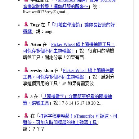
音樂當鬧鈴聲！讓你舒服的醒來～
」說：
liweiwei0123roy@gmai...
Tugy
在「
「打地鼠學唐詩」讓你長智慧的好
遊戲
」說：uugi
Aston
在「
Picker Wheel 線上隨機抽籤工具，
可保存多個不同主題輪盤！
」說：很實用的隨機
轉盤工具，謝謝分享！如果有西...
zeeshy khan
在「
Picker Wheel 線上隨機抽籤
工具，可保存多個不同主題輪盤！
」說：感謝分
享這個實用的工具！🎉 如果有需要波...
5
在「
「隨機數字」介面簡單好看的隨機抽
籤、選號工具
」說：7 8 14 16 17 18 20 2...
在「
打逐字稿更輕鬆！oTranscribe 可調速、可
暫停、可加入時間標籤的線上聽寫工具
」
說：？？？