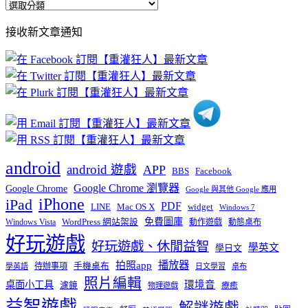
全
部
接收新文章通知
文
章
分
類
android
android 遊戲
APP
BBS
Facebook
Google Chrome 瀏覽器
Google Chrome
Google 與其他 Google 應用
iPhone
iPad
PDF
widget
LINE
Mac OS X
Windows 7
免費圖庫
Windows Vista
WordPress 網站架設
動作遊戲
動態桌布
好玩遊戲
好玩遊戲、休閒益智
學英文
學日文
播放器
拍照app
待辦事項
手機桌布
學英語
日文學習
桌布
照片編輯
桌面小工具
環境音
濾鏡
療癒
物理遊戲
益智遊戲
解謎遊戲