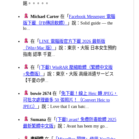
銘。。。。。
Michael Carter
在「
Facebook Messenger 電腦
版下載（FB傳訊軟體）
」說：Solid guide — the
lo...
在「
LINE 電腦版官方下載 2026 最新版
（Win+Mac 版）
」說：東京・大阪 日本女生預約
指南 認準 千夏...
在「
[下載] WinRAR 壓縮軟體（繁體中文版
+免費版）
」說：東京・大阪 高級派遣サービス
【千夏の伊...
bowie 2674
在「
免下載！線上 Heic 轉 JPEG，
可批次處理最多 50 張照片！（Convert Heic to
JPEG）
」說：Love that I can batc...
Sumana
在「
[下載] avast! 免費防毒軟體 2025
最新繁體中文版
」說：Avast has been my go...
李紹煒
在「
「MixerBox 鬧鐘」使用 YouTube