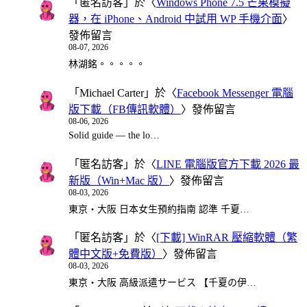
「
匿名訪客
」於〈
Windows Phone 7.5 芒果模擬
器，在 iPhone、Android 中試用 WP 手機介面
〉
發佈留言
08-07, 2026
林湖銘。。。。。
「
Michael Carter
」於〈
Facebook Messenger 電腦
版下載（FB傳訊軟體）
〉發佈留言
08-06, 2026
Solid guide — the lo…
「
匿名訪客
」於〈
LINE 電腦版官方下載 2026 最
新版（Win+Mac 版）
〉發佈留言
08-03, 2026
東京・大阪 日本女生預約指南 認準 千夏…
「
匿名訪客
」於〈
[下載] WinRAR 壓縮軟體（繁
體中文版+免費版）
〉發佈留言
08-03, 2026
東京・大阪 高級派遣サービス 【千夏の伊…